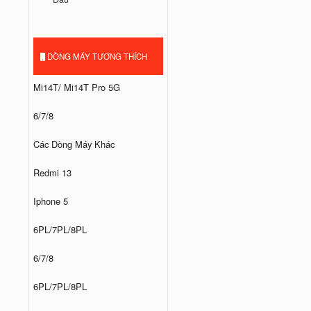
DÒNG MÁY TƯƠNG THÍCH
Mi14T/ Mi14T Pro 5G
6/7/8
Các Dòng Máy Khác
Redmi 13
Iphone 5
6PL/7PL/8PL
6/7/8
6PL/7PL/8PL