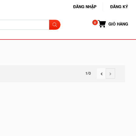
ĐĂNG NHẬP
ĐĂNG KÝ
GIỎ HÀNG
1
/0