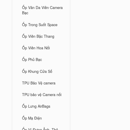
Ốp Vân Da Viền Camera
Bạc
Ốp Trong Suốt Space
Ốp Viền Bậc Thang
Ốp Viền Hoa Nổi
Ốp Phủ Bạc
Ốp Khung Cửa Sổ
TPU Bảo Vệ camera
TPU bảo vệ Camera nổi
Ốp Lưng AirBags
Ốp Mạ Điện
Ốp Ví Đựng Ảnh, Thẻ