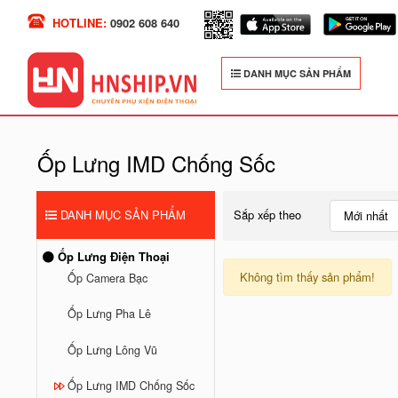
HOTLINE:
0902 608 640
DANH MỤC SẢN PHẨM
Ốp Lưng IMD Chống Sốc
DANH MỤC SẢN PHẨM
Sắp xếp theo
Mới nhất
Ốp Lưng Điện Thoại
Không tìm thấy sản phẩm!
Ốp Camera Bạc
Ốp Lưng Pha Lê
Ốp Lưng Lông Vũ
Ốp Lưng IMD Chống Sốc