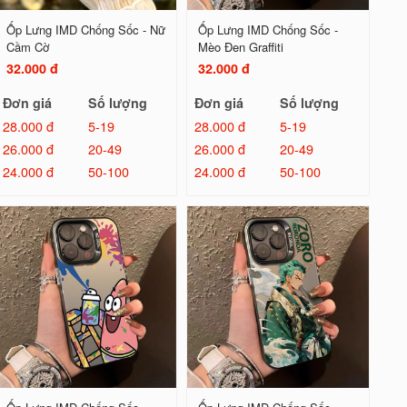
Ốp Lưng IMD Chống Sốc - Nữ
Ốp Lưng IMD Chống Sốc -
Cầm Cờ
Mèo Đen Graffiti
32.000 đ
32.000 đ
Đơn giá
Số lượng
Đơn giá
Số lượng
28.000 đ
5-19
28.000 đ
5-19
26.000 đ
20-49
26.000 đ
20-49
24.000 đ
50-100
24.000 đ
50-100