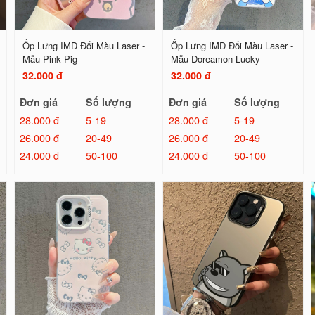
Ốp Lưng IMD Đổi Màu Laser -
Ốp Lưng IMD Đổi Màu Laser -
Mẫu Pink Pig
Mẫu Doreamon Lucky
32.000 đ
32.000 đ
Đơn giá
Số lượng
Đơn giá
Số lượng
28.000 đ
5-19
28.000 đ
5-19
26.000 đ
20-49
26.000 đ
20-49
24.000 đ
50-100
24.000 đ
50-100