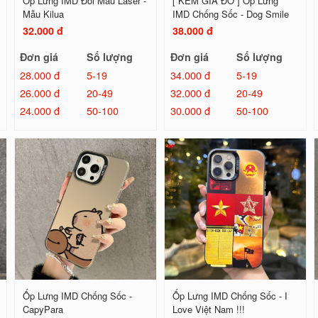
Ốp Lưng IMD Đổi Màu Laser -
[ KÈM GIÁ ĐỠ ] Ốp Lưng
Mẫu Kilua
IMD Chống Sốc - Dog Smile
32.000 đ
38.000 đ
Đơn giá
Số lượng
Đơn giá
Số lượng
28.000 đ
5-19
34.000 đ
5-19
26.000 đ
20-49
32.000 đ
20-49
24.000 đ
50-100
30.000 đ
50-100
Ốp Lưng IMD Chống Sốc -
Ốp Lưng IMD Chống Sốc - I
CapyPara
Love Việt Nam !!!