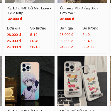
Ốp Lưng IMD Đổi Màu Laser -
Ốp Lưng IMD Chống Sốc -
Hello Kitty
Grey Wolf
32.000 đ
32.000 đ
Đơn giá
Số lượng
Đơn giá
Số lượng
28.000 đ
5-19
28.000 đ
5-19
26.000 đ
20-49
26.000 đ
20-49
24.000 đ
50-100
24.000 đ
50-100