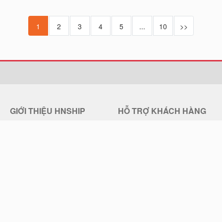
1
2
3
4
5
...
10
>>
GIỚI THIỆU HNSHIP
HỖ TRỢ KHÁCH HÀNG
Giới thiệu về HNSHIP
Trung tâm trợ giúp
Quy chế hoạt động
Hướng dẫn đặt mua hàng
Chính sách bảo mật
Chính sách đổi trả hàng
Điều khoản sử dụng
Chính sách Vận chuyển
Liên hệ HNSHIP
Thông Tin Thanh Toán, Giao Hàng