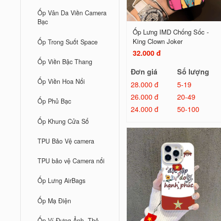
Ốp Vân Da Viền Camera
Bạc
Ốp Lưng IMD Chống Sốc -
King Clown Joker
Ốp Trong Suốt Space
32.000 đ
Ốp Viền Bậc Thang
Đơn giá
Số lượng
Ốp Viền Hoa Nổi
28.000 đ
5-19
26.000 đ
20-49
Ốp Phủ Bạc
24.000 đ
50-100
Ốp Khung Cửa Sổ
TPU Bảo Vệ camera
TPU bảo vệ Camera nổi
Ốp Lưng AirBags
Ốp Mạ Điện
Ốp Ví Đựng Ảnh, Thẻ