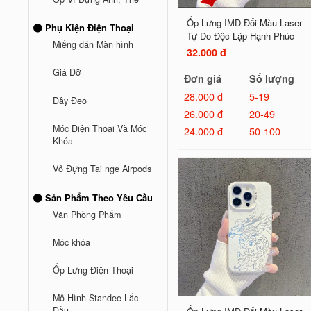
Ốp Lưng IMD Đổi Màu Laser-
Phụ Kiện Điện Thoại
Tự Do Độc Lập Hạnh Phúc
Miếng dán Màn hình
32.000 đ
Giá Đỡ
Đơn giá
Số lượng
28.000 đ
5-19
Dây Đeo
26.000 đ
20-49
Móc Điện Thoại Và Móc
24.000 đ
50-100
Khóa
Vỏ Đựng Tai nge Airpods
Sản Phẩm Theo Yêu Cầu
Văn Phòng Phẩm
Móc khóa
Ốp Lưng Điện Thoại
Mô Hình Standee Lắc
Đầu