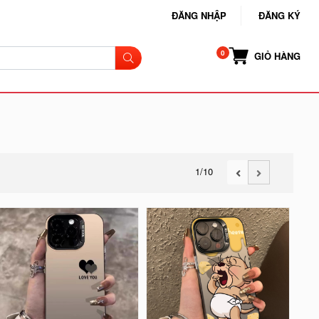
ĐĂNG NHẬP
ĐĂNG KÝ
GIỎ HÀNG
1
/10