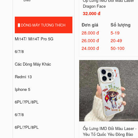
Ốp Lưng IMD Đổi Màu Laser
Dragon Face
32.000 đ
Đơn giá
Số lượng
DÒNG MÁY TƯƠNG THÍCH
28.000 đ
5-19
Mi14T/ Mi14T Pro 5G
26.000 đ
20-49
24.000 đ
50-100
6/7/8
Các Dòng Máy Khác
Redmi 13
Iphone 5
6PL/7PL/8PL
6/7/8
6PL/7PL/8PL
Ốp Lưng IMD Đổi Màu Laser -
Yêu Tổ Quốc Yêu Đồng Bào