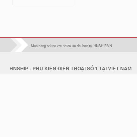
Iphone 16 Pro Max
Iphone 17
Iphone 17 Pro
Iphone 17 Air
Mua hàng online với nhiều ưu đãi hơn tại HNSHIP.VN
Iphone 17 Pro Max
Oppo F1S/A59
HNSHIP - PHỤ KIỆN ĐIỆN THOẠI SỐ 1 TẠI VIỆT NAM
Điện thoại:
0902 608 640 - CSKH: 0902 608 640
Oppo F1Plus
Email:
hoangduc.royal@gmail.com
Oppo F3/A77
Hotline:
0902 608 640
THỜI GIAN LÀM VIỆC: 7h30-18h Từ T2 - T7
Oppo F3 plus
Địa chỉ: . Điện thoại hỗ trợ: 0902 608 640 - Email: hoangduc.royal@gmail.com
Oppo F5/A79
Thiết kế web STACKGOO.COM
© 2019 - Bản quyền thuộc về HNSHIP.VN.
Oppo F5 Lite/A83
Tải ứng dụng HNSHIP trên Apple Store & Google Play