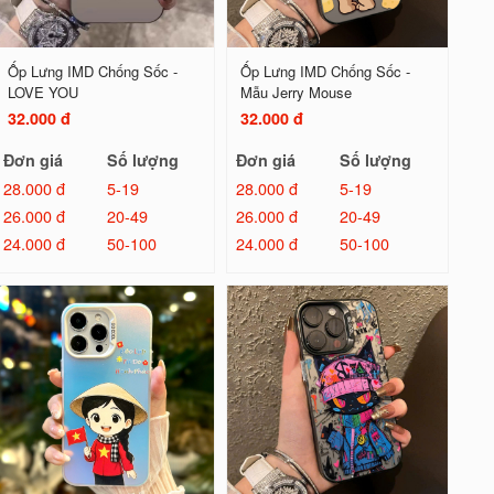
Ốp Lưng IMD Chống Sốc -
Ốp Lưng IMD Chống Sốc -
LOVE YOU
Mẫu Jerry Mouse
32.000 đ
32.000 đ
Đơn giá
Số lượng
Đơn giá
Số lượng
28.000 đ
5-19
28.000 đ
5-19
26.000 đ
20-49
26.000 đ
20-49
24.000 đ
50-100
24.000 đ
50-100