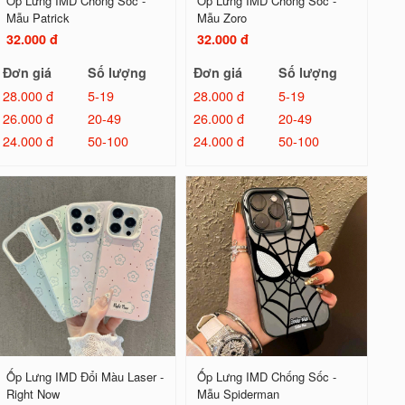
Ốp Lưng IMD Chống Sốc -
Ốp Lưng IMD Chống Sốc -
Mẫu Patrick
Mẫu Zoro
32.000 đ
32.000 đ
Đơn giá
Số lượng
Đơn giá
Số lượng
28.000 đ
5-19
28.000 đ
5-19
26.000 đ
20-49
26.000 đ
20-49
24.000 đ
50-100
24.000 đ
50-100
Ốp Lưng IMD Đổi Màu Laser -
Ốp Lưng IMD Chống Sốc -
Right Now
Mẫu Spiderman