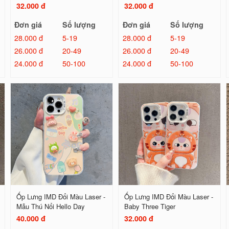
32.000 đ
32.000 đ
Đơn giá
Số lượng
Đơn giá
Số lượng
28.000 đ
5-19
28.000 đ
5-19
26.000 đ
20-49
26.000 đ
20-49
24.000 đ
50-100
24.000 đ
50-100
Ốp Lưng IMD Đổi Màu Laser -
Ốp Lưng IMD Đổi Màu Laser -
Mẫu Thú Nổi Hello Day
Baby Three Tiger
40.000 đ
32.000 đ