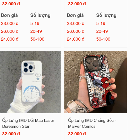
32.000 đ
32.000 đ
Đơn giá
Số lượng
Đơn giá
Số lượng
28.000 đ
5-19
28.000 đ
5-19
26.000 đ
20-49
26.000 đ
20-49
24.000 đ
50-100
24.000 đ
50-100
Ốp Lưng IMD Đổi Màu Laser
Ốp Lưng IMD Chống Sốc -
Doreamon Star
Marver Comics
32.000 đ
32.000 đ