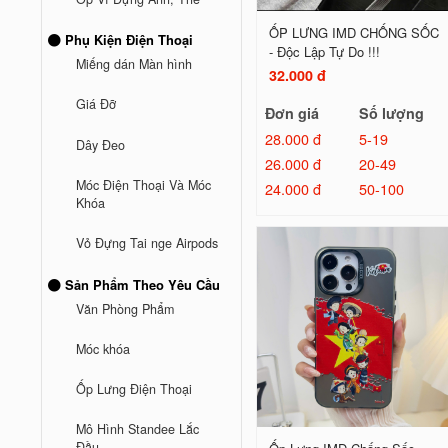
ỐP LƯNG IMD CHỐNG SỐC
Phụ Kiện Điện Thoại
- Độc Lập Tự Do !!!
Miếng dán Màn hình
32.000 đ
Giá Đỡ
Đơn giá
Số lượng
28.000 đ
5-19
Dây Đeo
26.000 đ
20-49
Móc Điện Thoại Và Móc
24.000 đ
50-100
Khóa
Vỏ Đựng Tai nge Airpods
Sản Phẩm Theo Yêu Cầu
Văn Phòng Phẩm
Móc khóa
Ốp Lưng Điện Thoại
Mô Hình Standee Lắc
Đầu