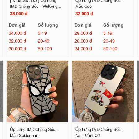
[ KÈM GIÁ ĐỠ ] Ốp Lưng
Ốp Lưng IMD Chống Sốc -
IMD Chống Sốc - WuKong...
Mẫu Cool
38.000 đ
32.000 đ
Đơn giá
Số lượng
Đơn giá
Số lượng
34.000 đ
5-19
28.000 đ
5-19
32.000 đ
20-49
26.000 đ
20-49
30.000 đ
50-100
24.000 đ
50-100
Ốp Lưng IMD Chống Sốc -
Ốp Lưng IMD Chống Sốc -
Mẫu Spiderman
Nam Cầm Cờ