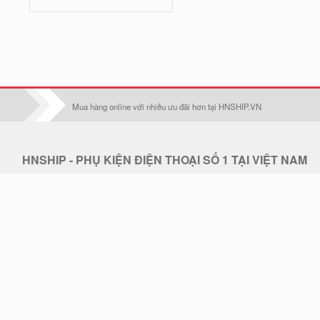
Iphone 16 Pro Max
Iphone 17
Iphone 17 Pro
Iphone 17 Air
Mua hàng online với nhiều ưu đãi hơn tại HNSHIP.VN
Iphone 17 Pro Max
Oppo F1S/A59
HNSHIP - PHỤ KIỆN ĐIỆN THOẠI SỐ 1 TẠI VIỆT NAM
Điện thoại:
0902 608 640 - CSKH: 0902 608 640
Oppo F1Plus
Email:
hoangduc.royal@gmail.com
Oppo F3/A77
Hotline:
0902 608 640
THỜI GIAN LÀM VIỆC: 7h30-18h Từ T2 - T7
Oppo F3 plus
Địa chỉ: . Điện thoại hỗ trợ: 0902 608 640 - Email: hoangduc.royal@gmail.com
Oppo F5/A79
Thiết kế web STACKGOO.COM
© 2019 - Bản quyền thuộc về HNSHIP.VN.
Oppo F5 Lite/A83
Tải ứng dụng HNSHIP trên Apple Store & Google Play