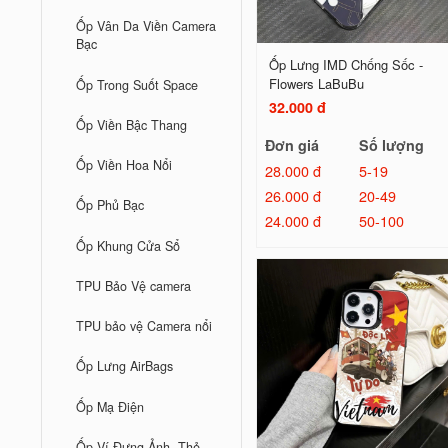
Ốp Vân Da Viền Camera
Bạc
Ốp Lưng IMD Chống Sốc -
Flowers LaBuBu
Ốp Trong Suốt Space
32.000 đ
Ốp Viền Bậc Thang
Đơn giá
Số lượng
Ốp Viền Hoa Nổi
28.000 đ
5-19
26.000 đ
20-49
Ốp Phủ Bạc
24.000 đ
50-100
Ốp Khung Cửa Sổ
TPU Bảo Vệ camera
TPU bảo vệ Camera nổi
Ốp Lưng AirBags
Ốp Mạ Điện
Ốp Ví Đựng Ảnh, Thẻ