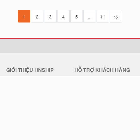
1
2
3
4
5
...
11
>>
GIỚI THIỆU HNSHIP
HỖ TRỢ KHÁCH HÀNG
Giới thiệu về HNSHIP
Trung tâm trợ giúp
Quy chế hoạt động
Hướng dẫn đặt mua hàng
Chính sách bảo mật
Chính sách đổi trả hàng
Điều khoản sử dụng
Chính sách Vận chuyển
Liên hệ HNSHIP
Thông Tin Thanh Toán, Giao Hàng