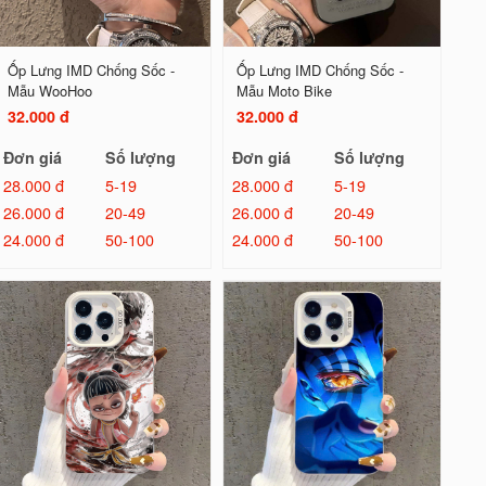
Ốp Lưng IMD Chống Sốc -
Ốp Lưng IMD Chống Sốc -
Mẫu WooHoo
Mẫu Moto Bike
32.000 đ
32.000 đ
Đơn giá
Số lượng
Đơn giá
Số lượng
28.000 đ
5-19
28.000 đ
5-19
26.000 đ
20-49
26.000 đ
20-49
24.000 đ
50-100
24.000 đ
50-100