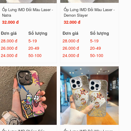
Ốp Lưng IMD Đổi Màu Laser -
Ốp Lưng IMD Đổi Màu Laser -
Natra
Demon Slayer
32.000 đ
32.000 đ
Đơn giá
Số lượng
Đơn giá
Số lượng
28.000 đ
5-19
28.000 đ
5-19
26.000 đ
20-49
26.000 đ
20-49
24.000 đ
50-100
24.000 đ
50-100