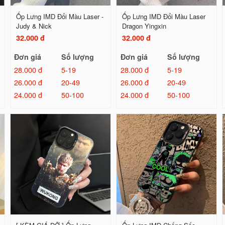
Ốp Lưng IMD Đổi Màu Laser -
Ốp Lưng IMD Đổi Màu Laser
Judy & Nick
Dragon Yingxin
32.000 đ
32.000 đ
Đơn giá
Số lượng
Đơn giá
Số lượng
28.000 đ
5-19
28.000 đ
5-19
26.000 đ
20-49
26.000 đ
20-49
24.000 đ
50-100
24.000 đ
50-100