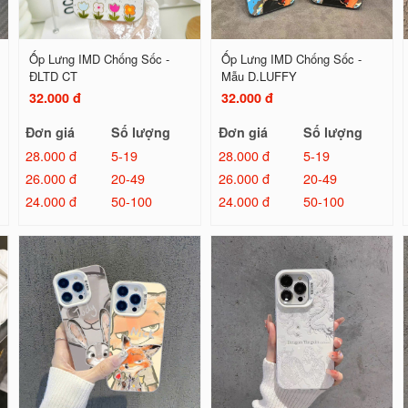
Ốp Lưng IMD Chống Sốc -
Ốp Lưng IMD Chống Sốc -
ĐLTD CT
Mẫu D.LUFFY
32.000 đ
32.000 đ
Đơn giá
Số lượng
Đơn giá
Số lượng
28.000 đ
5-19
28.000 đ
5-19
26.000 đ
20-49
26.000 đ
20-49
24.000 đ
50-100
24.000 đ
50-100