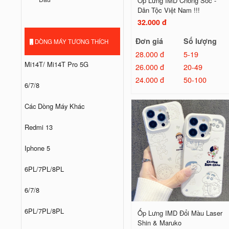
Ốp Lưng IMD Chống Sốc -
Dân Tộc Việt Nam !!!
32.000 đ
Đơn giá
Số lượng
DÒNG MÁY TƯƠNG THÍCH
28.000 đ
5-19
Mi14T/ Mi14T Pro 5G
26.000 đ
20-49
24.000 đ
50-100
6/7/8
Các Dòng Máy Khác
Redmi 13
Iphone 5
6PL/7PL/8PL
6/7/8
6PL/7PL/8PL
Ốp Lưng IMD Đổi Màu Laser
Shin & Maruko