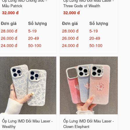
Ốp Lưng IMD Chống Sốc -
Ốp Lưng IMD Đổi Màu Laser -
Mẫu Patrick
Three Gods of Wealth
32.000 đ
32.000 đ
Đơn giá
Số lượng
Đơn giá
Số lượng
28.000 đ
5-19
28.000 đ
5-19
26.000 đ
20-49
26.000 đ
20-49
24.000 đ
50-100
24.000 đ
50-100
Ốp Lưng IMD Đổi Màu Laser -
Ốp Lưng IMD Đổi Màu Laser -
Wealthy
Clown Elephant