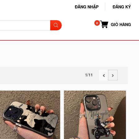
ĐĂNG NHẬP
ĐĂNG KÝ
GIỎ HÀNG
1
/11