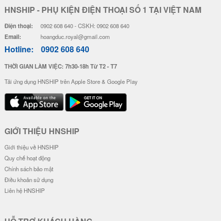
HNSHIP - PHỤ KIỆN ĐIỆN THOẠI SỐ 1 TẠI VIỆT NAM
Điện thoại:
0902 608 640 - CSKH: 0902 608 640
Email:
hoangduc.royal@gmail.com
Hotline:
0902 608 640
THỜI GIAN LÀM VIỆC: 7h30-18h Từ T2 - T7
Tải ứng dụng HNSHIP trên Apple Store & Google Play
GIỚI THIỆU HNSHIP
Giới thiệu về HNSHIP
Quy chế hoạt động
Chính sách bảo mật
Điều khoản sử dụng
Liên hệ HNSHIP