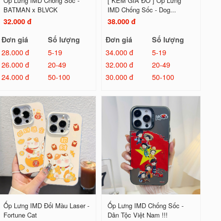
Ốp Lưng IMD Chống Sốc -
[ KÈM GIÁ ĐỠ ] Ốp Lưng
BATMAN x BLVCK
IMD Chống Sốc - Dog...
32.000 đ
38.000 đ
Đơn giá
Số lượng
Đơn giá
Số lượng
28.000 đ
5-19
34.000 đ
5-19
26.000 đ
20-49
32.000 đ
20-49
24.000 đ
50-100
30.000 đ
50-100
Ốp Lưng IMD Đổi Màu Laser -
Ốp Lưng IMD Chống Sốc -
Fortune Cat
Dân Tộc Việt Nam !!!