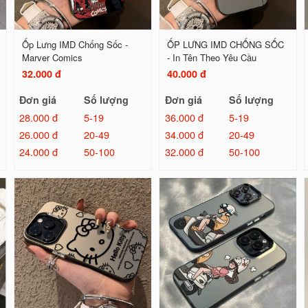
Ốp Lưng IMD Chống Sốc -
ỐP LƯNG IMD CHỐNG SỐC
Marver Comics
- In Tên Theo Yêu Cầu
32.000 đ
40.000 đ
Đơn giá
Số lượng
Đơn giá
Số lượng
28.000 đ
5-19
36.000 đ
5-19
26.000 đ
20-49
34.000 đ
20-49
24.000 đ
50-100
32.000 đ
50-100