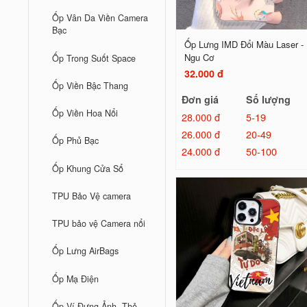
Ốp Vân Da Viền Camera
Bạc
Ốp Lưng IMD Đổi Màu Laser -
Ngu Cơ
Ốp Trong Suốt Space
32.000 đ
Ốp Viền Bậc Thang
Đơn giá
Số lượng
Ốp Viền Hoa Nổi
28.000 đ
5-19
26.000 đ
20-49
Ốp Phủ Bạc
24.000 đ
50-100
Ốp Khung Cửa Sổ
TPU Bảo Vệ camera
TPU bảo vệ Camera nổi
Ốp Lưng AirBags
Ốp Mạ Điện
Ốp Ví Đựng Ảnh, Thẻ