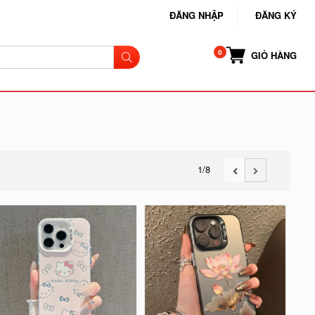
ĐĂNG NHẬP
ĐĂNG KÝ
GIỎ HÀNG
1
/8