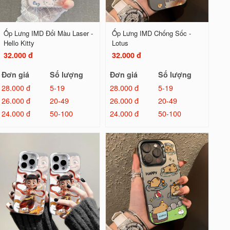
Ốp Lưng IMD Đổi Màu Laser -
Ốp Lưng IMD Chống Sốc -
Hello Kitty
Lotus
32.000 đ
32.000 đ
Đơn giá
Số lượng
Đơn giá
Số lượng
28.000 đ
5-19
28.000 đ
5-19
26.000 đ
20-49
26.000 đ
20-49
24.000 đ
50-100
24.000 đ
50-100