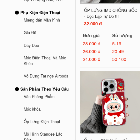
ỐP LƯNG IMD CHỐNG SỐC
Phụ Kiện Điện Thoại
- Độc Lập Tự Do !!!
Miếng dán Màn hình
32.000 đ
Giá Đỡ
Đơn giá
Số lượng
28.000 đ
5-19
Dây Đeo
26.000 đ
20-49
Móc Điện Thoại Và Móc
24.000 đ
50-100
Khóa
Vỏ Đựng Tai nge Airpods
Sản Phẩm Theo Yêu Cầu
Văn Phòng Phẩm
Móc khóa
Ốp Lưng Điện Thoại
Mô Hình Standee Lắc
Đầu