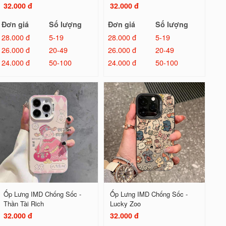
32.000 đ
32.000 đ
Đơn giá
Số lượng
Đơn giá
Số lượng
28.000 đ
5-19
28.000 đ
5-19
26.000 đ
20-49
26.000 đ
20-49
24.000 đ
50-100
24.000 đ
50-100
Ốp Lưng IMD Chống Sốc -
Ốp Lưng IMD Chống Sốc -
Thần Tài Rich
Lucky Zoo
32.000 đ
32.000 đ