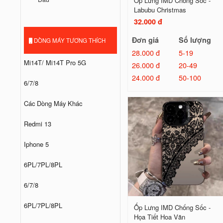
Ốp Lưng IMD Chống Sốc -
Labubu Christmas
32.000 đ
Đơn giá
Số lượng
DÒNG MÁY TƯƠNG THÍCH
28.000 đ
5-19
Mi14T/ Mi14T Pro 5G
26.000 đ
20-49
24.000 đ
50-100
6/7/8
Các Dòng Máy Khác
Redmi 13
Iphone 5
6PL/7PL/8PL
6/7/8
6PL/7PL/8PL
Ốp Lưng IMD Chống Sốc -
Họa Tiết Hoa Văn