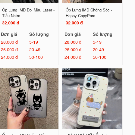
Ốp Lưng IMD Đổi Màu Laser -
Ốp Lưng IMD Chống Sốc -
Tiểu Natra
Happy CapyPara
32.000 đ
32.000 đ
Đơn giá
Số lượng
Đơn giá
Số lượng
28.000 đ
5-19
28.000 đ
5-19
26.000 đ
20-49
26.000 đ
20-49
24.000 đ
50-100
24.000 đ
50-100