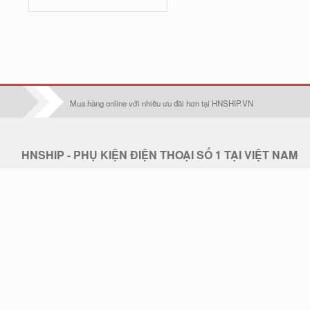
Iphone 16 Pro Max
Iphone 17
Iphone 17 Pro
Iphone 17 Air
Mua hàng online với nhiều ưu đãi hơn tại HNSHIP.VN
Iphone 17 Pro Max
Oppo F1S/A59
HNSHIP - PHỤ KIỆN ĐIỆN THOẠI SỐ 1 TẠI VIỆT NAM
Điện thoại:
0902 608 640 - CSKH: 0902 608 640
Oppo F1Plus
Email:
hoangduc.royal@gmail.com
Oppo F3/A77
Hotline:
0902 608 640
THỜI GIAN LÀM VIỆC: 7h30-18h Từ T2 - T7
Oppo F3 plus
Địa chỉ: . Điện thoại hỗ trợ: 0902 608 640 - Email: hoangduc.royal@gmail.com
Oppo F5/A79
Thiết kế web STACKGOO.COM
© 2019 - Bản quyền thuộc về HNSHIP.VN.
Oppo F5 Lite/A83
Tải ứng dụng HNSHIP trên Apple Store & Google Play