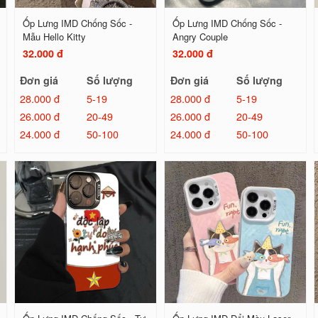
Ốp Lưng IMD Chống Sốc -
Ốp Lưng IMD Chống Sốc -
Mẫu Hello Kitty
Angry Couple
32.000 đ
32.000 đ
Đơn giá
Số lượng
Đơn giá
Số lượng
28.000 đ
5-19
28.000 đ
5-19
26.000 đ
20-49
26.000 đ
20-49
24.000 đ
50-100
24.000 đ
50-100