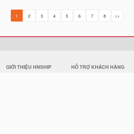
1
2
3
4
5
6
7
8
>>
GIỚI THIỆU HNSHIP
HỖ TRỢ KHÁCH HÀNG
Giới thiệu về HNSHIP
Trung tâm trợ giúp
Quy chế hoạt động
Hướng dẫn đặt mua hàng
Chính sách bảo mật
Chính sách đổi trả hàng
Điều khoản sử dụng
Chính sách Vận chuyển
Liên hệ HNSHIP
Thông Tin Thanh Toán, Giao Hàng