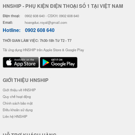
HNSHIP - PHỤ KIỆN ĐIỆN THOẠI SỐ 1 TẠI VIỆT NAM
Điện thoại:
0902 608 640 - CSKH: 0902 608 640
Email:
hoangduc.royal@gmail.com
Hotline:
0902 608 640
THỜI GIAN LÀM VIỆC: 7h30-18h Từ T2 - T7
Tải ứng dụng HNSHIP trên Apple Store & Google Play
GIỚI THIỆU HNSHIP
Giới thiệu về HNSHIP
Quy chế hoạt động
Chính sách bảo mật
Điều khoản sử dụng
Liên hệ HNSHIP