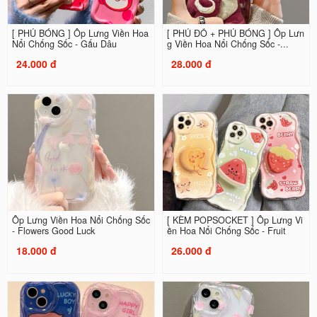
[ PHỦ BÓNG ] Ốp Lưng Viền Hoa
[ PHỦ ĐỎ + PHỦ BÓNG ] Ốp Lưn
Nổi Chống Sốc - Gấu Dâu
g Viền Hoa Nổi Chống Sốc -...
24.000 đ
28.000 đ
Ốp Lưng Viền Hoa Nổi Chống Sốc
[ KÈM POPSOCKET ] Ốp Lưng Vi
- Flowers Good Luck
ền Hoa Nổi Chống Sốc - Fruit
18.000 đ
26.000 đ