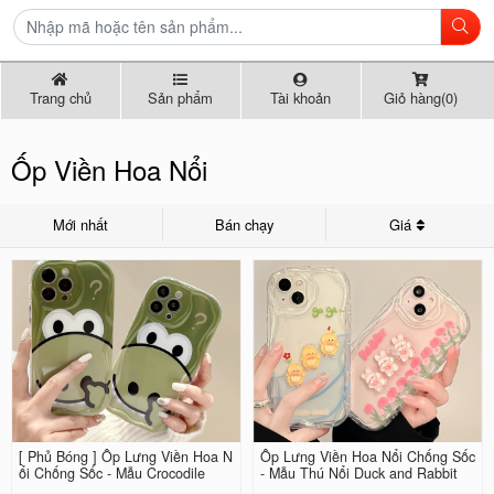
Trang chủ
Sản phẩm
Tài khoản
Giỏ hàng(0)
Ốp Viền Hoa Nổi
Mới nhất
Bán chạy
Giá
[ Phủ Bóng ] Ốp Lưng Viền Hoa N
Ốp Lưng Viền Hoa Nổi Chống Sốc
ổi Chống Sốc - Mẫu Crocodile
- Mẫu Thú Nổi Duck and Rabbit