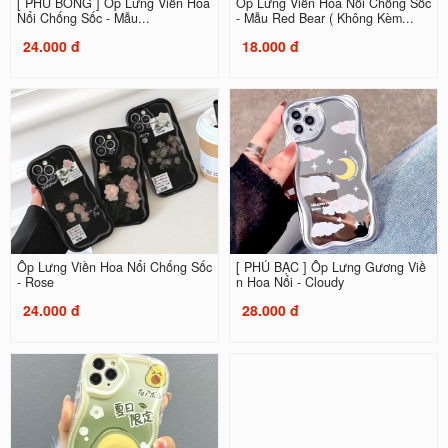
[ PHỦ BÓNG ] Ốp Lưng Viền Hoa
Ốp Lưng Viền Hoa Nổi Chống Sốc
Nổi Chống Sốc - Mẫu...
- Mẫu Red Bear ( Không Kèm...
24.000 đ
18.000 đ
Ốp Lưng Viền Hoa Nổi Chống Sốc
[ PHỦ BẠC ] Ốp Lưng Gương Viề
- Rose
n Hoa Nổi - Cloudy
24.000 đ
28.000 đ