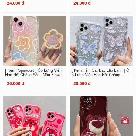
24.000 đ
24.000 đ
[ Kèm Popsocket ] Ốp Lưng Viền
[ Kèm Tấm Cát Bạc Lấp Lánh ] Ố
Hoa Nổi Chống Sốc - Mẫu Flowe
p Lưng Viền Hoa Nổi Chống...
26.000 đ
26.000 đ