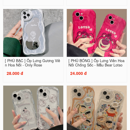
[ PHỦ BẠC ] Ốp Lưng Gương Viề
[ PHỦ BÓNG ] Ốp Lưng Viền Hoa
n Hoa Nổi - Only Rose
Nổi Chống Sốc - Mẫu Bear Lotso
28.000 đ
24.000 đ