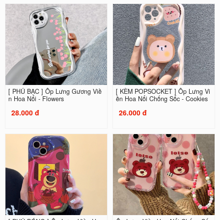
[ PHỦ BẠC ] Ốp Lưng Gương Viề
[ KÈM POPSOCKET ] Ốp Lưng Vi
n Hoa Nổi - Flowers
ền Hoa Nổi Chống Sốc - Cookies
28.000 đ
26.000 đ