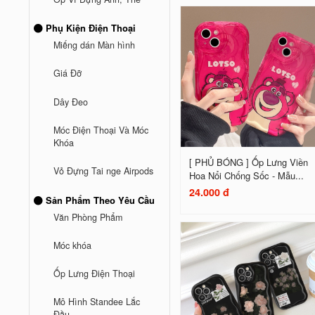
Phụ Kiện Điện Thoại
Miếng dán Màn hình
Giá Đỡ
Dây Đeo
Móc Điện Thoại Và Móc
Khóa
[ PHỦ BÓNG ] Ốp Lưng Viền
Vỏ Đựng Tai nge Airpods
Hoa Nổi Chống Sốc - Mẫu...
24.000 đ
Sản Phẩm Theo Yêu Cầu
Văn Phòng Phẩm
Móc khóa
Ốp Lưng Điện Thoại
Mô Hình Standee Lắc
Đầu