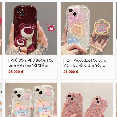
[ PHỦ ĐỎ + PHỦ BÓNG ] Ốp
[ Kèm Popsocket ] Ốp Lưng
Lưng Viền Hoa Nổi Chống...
Viền Hoa Nổi Chống Sốc -...
28.000 đ
26.000 đ