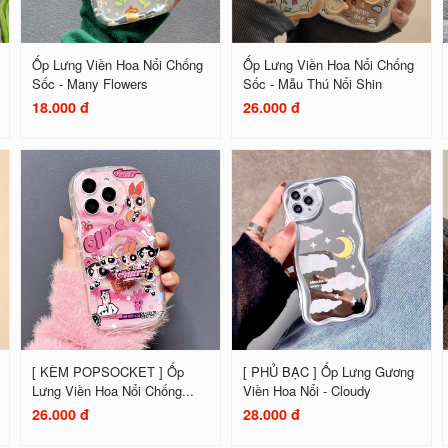
Ốp Lưng Viền Hoa Nổi Chống
Ốp Lưng Viền Hoa Nổi Chống
Sốc - Many Flowers
Sốc - Mẫu Thú Nổi Shin
18.000 đ
26.000 đ
[ KÈM POPSOCKET ] Ốp
[ PHỦ BẠC ] Ốp Lưng Gương
Lưng Viền Hoa Nổi Chống...
Viền Hoa Nổi - Cloudy
26.000 đ
28.000 đ