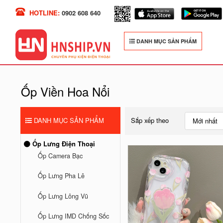
HOTLINE:
0902 608 640
DANH MỤC SẢN PHẨM
Ốp Viền Hoa Nổi
DANH MỤC SẢN PHẨM
Sắp xếp theo
Mới nhất
Ốp Lưng Điện Thoại
Ốp Camera Bạc
Ốp Lưng Pha Lê
Ốp Lưng Lông Vũ
Ốp Lưng IMD Chống Sốc