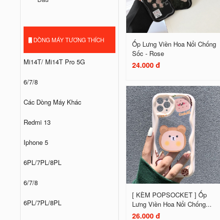
DÒNG MÁY TƯƠNG THÍCH
Ốp Lưng Viền Hoa Nổi Chống
Sốc - Rose
Mi14T/ Mi14T Pro 5G
24.000 đ
6/7/8
Các Dòng Máy Khác
Redmi 13
Iphone 5
6PL/7PL/8PL
6/7/8
[ KÈM POPSOCKET ] Ốp
6PL/7PL/8PL
Lưng Viền Hoa Nổi Chống...
26.000 đ