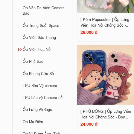
Ốp Vân Da Viền Camera
Bạc
[ Kèm Popsocket ] Ốp Lưng
Viền Hoa Nổi Chống Sốc -...
Ốp Trong Suốt Space
26.000 đ
Ốp Viền Bậc Thang
Ốp Viền Hoa Nổi
Ốp Phủ Bạc
Ốp Khung Cửa Sổ
TPU Bảo Vệ camera
TPU bảo vệ Camera nổi
Ốp Lưng AirBags
[ PHỦ BÓNG ] Ốp Lưng Viền
Hoa Nổi Chống Sốc - Boy...
Ốp Mạ Điện
24.000 đ
Ốp Ví Đựng Ảnh, Thẻ