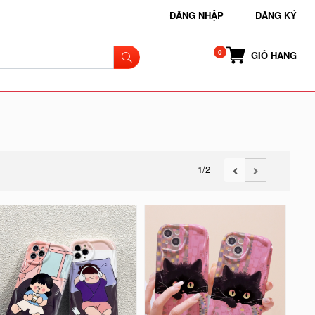
ĐĂNG NHẬP
ĐĂNG KÝ
GIỎ HÀNG
1
/2