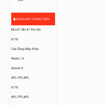
DÒNG MÁY TƯƠNG THÍCH
Mi14T/ Mi14T Pro 5G
6/7/8
Các Dòng Máy Khác
Redmi 13
Iphone 5
6PL/7PL/8PL
6/7/8
6PL/7PL/8PL