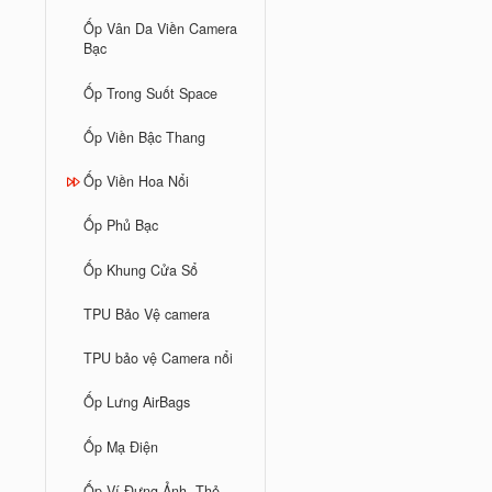
Ốp Vân Da Viền Camera
Bạc
Ốp Trong Suốt Space
Ốp Viền Bậc Thang
Ốp Viền Hoa Nổi
Ốp Phủ Bạc
Ốp Khung Cửa Sổ
TPU Bảo Vệ camera
TPU bảo vệ Camera nổi
Ốp Lưng AirBags
Ốp Mạ Điện
Ốp Ví Đựng Ảnh, Thẻ