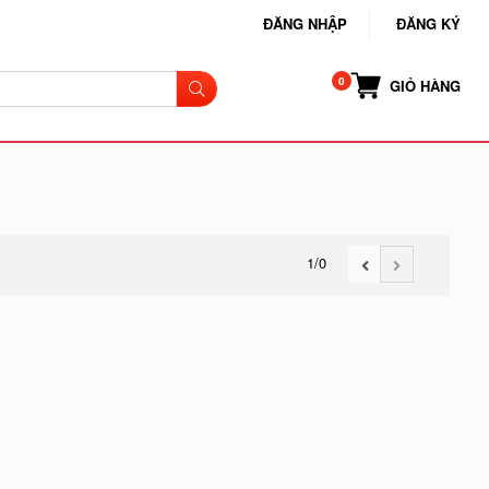
ĐĂNG NHẬP
ĐĂNG KÝ
GIỎ HÀNG
1
/0