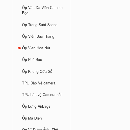
Ốp Vân Da Viền Camera
Bạc
Ốp Trong Suốt Space
Ốp Viền Bậc Thang
Ốp Viền Hoa Nổi
Ốp Phủ Bạc
Ốp Khung Cửa Sổ
TPU Bảo Vệ camera
TPU bảo vệ Camera nổi
Ốp Lưng AirBags
Ốp Mạ Điện
Ốp Ví Đựng Ảnh, Thẻ