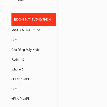
DÒNG MÁY TƯƠNG THÍCH
Mi14T/ Mi14T Pro 5G
6/7/8
Các Dòng Máy Khác
Redmi 13
Iphone 5
6PL/7PL/8PL
6/7/8
6PL/7PL/8PL