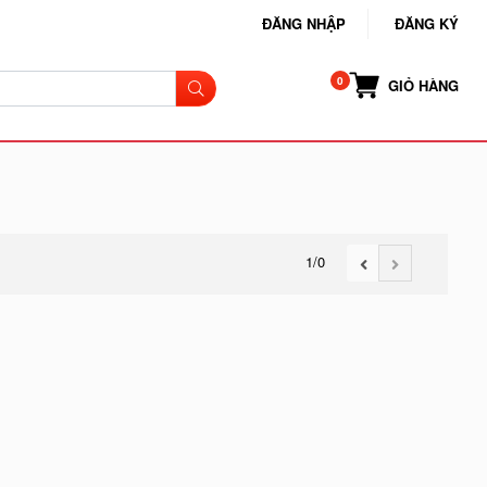
ĐĂNG NHẬP
ĐĂNG KÝ
GIỎ HÀNG
1
/0