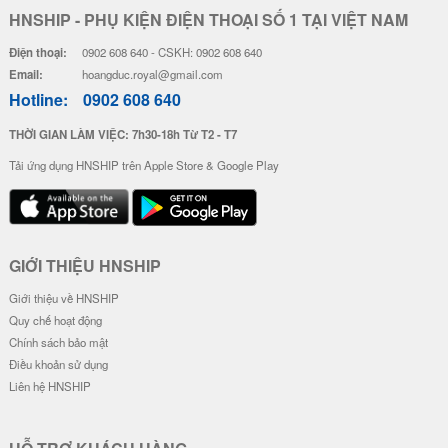
HNSHIP - PHỤ KIỆN ĐIỆN THOẠI SỐ 1 TẠI VIỆT NAM
Điện thoại:
0902 608 640 - CSKH: 0902 608 640
Email:
hoangduc.royal@gmail.com
Hotline:
0902 608 640
THỜI GIAN LÀM VIỆC: 7h30-18h Từ T2 - T7
Tải ứng dụng HNSHIP trên Apple Store & Google Play
GIỚI THIỆU HNSHIP
Giới thiệu về HNSHIP
Quy chế hoạt động
Chính sách bảo mật
Điều khoản sử dụng
Liên hệ HNSHIP