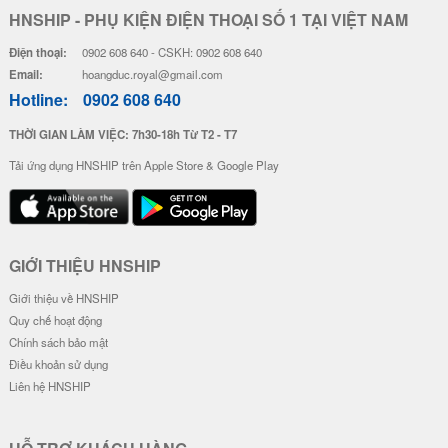
HNSHIP - PHỤ KIỆN ĐIỆN THOẠI SỐ 1 TẠI VIỆT NAM
Điện thoại:
0902 608 640 - CSKH: 0902 608 640
Email:
hoangduc.royal@gmail.com
Hotline:
0902 608 640
THỜI GIAN LÀM VIỆC: 7h30-18h Từ T2 - T7
Tải ứng dụng HNSHIP trên Apple Store & Google Play
GIỚI THIỆU HNSHIP
Giới thiệu về HNSHIP
Quy chế hoạt động
Chính sách bảo mật
Điều khoản sử dụng
Liên hệ HNSHIP