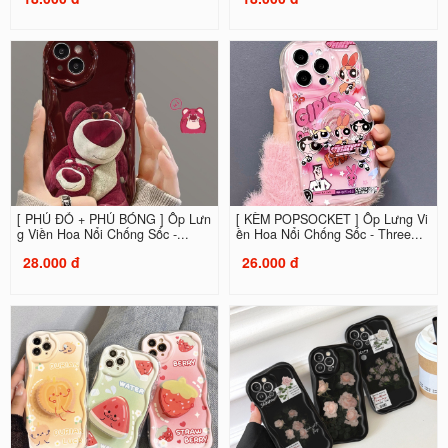
[ PHỦ ĐỎ + PHỦ BÓNG ] Ốp Lưn
[ KÈM POPSOCKET ] Ốp Lưng Vi
g Viền Hoa Nổi Chống Sốc -...
ền Hoa Nổi Chống Sốc - Three...
28.000 đ
26.000 đ