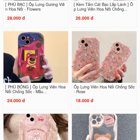
[ PHỦ BẠC ] Ốp Lưng Gương Viề
[ Kèm Tấm Cát Bạc Lấp Lánh ] Ố
n Hoa Nổi - Flowers
p Lưng Viền Hoa Nổi Chống...
28.000 đ
26.000 đ
[ PHỦ BÓNG ] Ốp Lưng Viền Hoa
Ốp Lưng Viền Hoa Nổi Chống Sốc
Nổi Chống Sốc - Mẫu...
- Rose
24.000 đ
18.000 đ