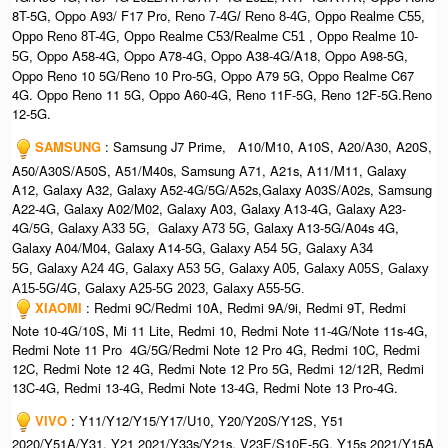
8T-5G, Oppo A93/ F17 Pro,
Reno 7-4G/ Reno 8-4G, O
ppo Realme C55,
O
ppo Reno 8T-4G, Oppo Realme C53/Realme C51 , Oppo Realme 10-
Oppo A58-4G, Oppo A78-4G, Oppo A38-4G/A18, Oppo A98-5G,
5G,
Oppo Reno 10 5G/Reno 10 Pro-5G, Oppo A79 5G, Oppo Realme C67
4G. Oppo Reno 11 5G, Oppo A60-4G, Reno 11F-5G, Reno 12F-5G.Reno
12-5G.
SAMSUNG
: Samsung J7 Prime, A10/M10, A10S, A20/A30, A20S,
A50/A30S/A50S, A51/M40s, Samsung A71, A21s, A11/M11, Galaxy
A12, Galaxy A32, Galaxy A52-4G/5G/A52s,Galaxy A03S/A02s, Samsung
A22-4G, Galaxy A02/M02, Galaxy A03, Galaxy A13-4G, Galaxy A23-
4G/5G, G
G
Galaxy A13-5G/A04s 4G,
alaxy A33 5G,
alaxy A73 5G,
Galaxy A04/M04, Galaxy A14-5G, G
G
alaxy A54 5G,
alaxy A34
G
5G,
alaxy A24 4G, Galaxy A53 5G, Galaxy A05, Galaxy A05S, Galaxy
A15-5G/4G, G
alaxy A25-5G 2023, Galaxy A55-5G.
XIAOMI
: Redmi 9C/Redmi 10A, Redmi 9A/9i, Redmi 9T, Redmi
Note 10-4G/10S, Mi 11 Lite, Redmi 10, Redmi Note 11-4G/Note 11s-4G,
Redmi Note 11 Pro 4G/5G/Redmi Note 12 Pro 4G, Redmi 10C, Redmi
12C, Redmi Note 12 4G, Redmi Note 12 Pro 5G, Redmi 12/12R, Redmi
13C-4G, Redmi 13-4G, Redmi Note 13-4G, Redmi Note 13 Pro-4G.
VIVO
: Y11/Y12/Y15/Y17/U10, Y20/Y20S/Y12S, Y51
2020/Y51A/Y31, Y21 2021/Y33s/Y21s, V23E/S10E-5G, Y15s 2021/Y15A