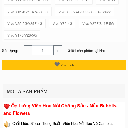
Vivo Y16 4G/Y16 5G/Y02s
Vivo Y22S-4G 2022/Y22-4G 2022
Vivo V25-5G/V25E-4G
Vivo Y36-4G
Vivo V27E/S16E-5G
Vivo Y17S/Y28-5G
-
+
Số lượng:
13494 sản phẩm tại kho
Yêu thích
MÔ TẢ SẢN PHẨM
Ốp Lưng Viền Hoa Nổi Chống Sốc - Mẫu Rabbits
and Flowers
Chất Liệu: Silicon Trong Suốt, Viền Hoa Nổi Bảo Vệ Camera.