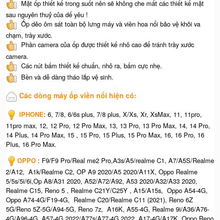
Mặt ốp thiết kế trong suốt nên sẽ không che mất các thiết kế mặt
sau nguyên thuỷ của dế yêu !
Ốp dẻo ôm sát toàn bộ lưng máy và viền hoa nổi bảo vệ khỏi va
chạm, trầy xước.
Phần camera của ốp được thiết kế nhô cao để tránh trầy xước
camera.
Các nút bấm thiết kế chuẩn, nhô ra, bấm cực nhẹ.
Bền và dễ dàng tháo lắp vệ sinh.
Các dòng máy ốp viền nổi hiện có:
IPHONE
: 6, 7/8, 6/6s plus, 7/8 plus, X/Xs, Xr, XsMax, 11, 11pro,
11pro max, 12, 12 Pro, 12 Pro Max, 13, 13 Pro, 13 Pro Max, 14, 14 Pro,
14 Plus, 14 Pro Max, 15 , 15 Pro, 15 Plus, 15 Pro Max, 16, 16 Pro, 16
Plus, 16 Pro Max.
OPPO
: F9/F9 Pro/Real me2 Pro,A3s/A5/realme C1, A7/A5S/Realme
2/A12, A1k/Realme C2, OP A9 2020/A5 2020/A11X, Oppo Realme
5/5s/5i/6i,Op A8/A31 2020, A52/A72/A92, A53 2020/A32/A33 2020,
Realme C15, Reno 5 , Realme C21Y/C25Y , A15/A15s, Oppo A54-4G,
Oppo A74-4G/F19-4G, Realme C20/Realme C11 (2021), Reno 6Z
5G/Reno 5Z-5G/A94-5G, Reno 7z, A16K, A55-4G, Realme 9i/A36/A76-
4G/A96-4G, A57-4G 2022/A77s/A77-4G 2022, A17-4G/A17K, Oppo Reno