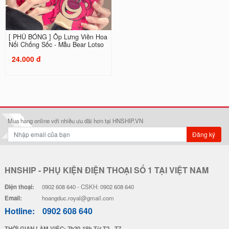
[ PHỦ BÓNG ] Ốp Lưng Viền Hoa
[ PHỦ BÓNG ] Ốp Lưng Viền Hoa
Nổi Chống Sốc - Mẫu Bear Lotso
Nổi Chống Sốc - Mẫu Couple
24.000 đ
24.000 đ
[ Kèm Tấm Cát Bạc Lấp Lánh ] Ố
[ PHỦ BÓNG ] Ốp Lưng Viền Hoa
p Lưng Viền Hoa Nổi Chống...
Nổi Chống Sốc - Gấu Dâu
20.000 đ
24.000 đ