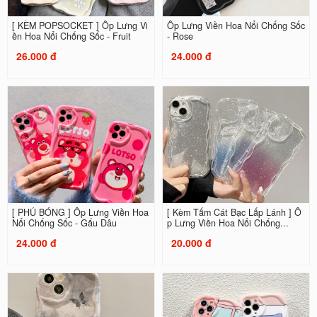
[ KÈM POPSOCKET ] Ốp Lưng Vi
Ốp Lưng Viền Hoa Nổi Chống Sốc
ền Hoa Nổi Chống Sốc - Fruit
- Rose
26.000 đ
24.000 đ
[ PHỦ BÓNG ] Ốp Lưng Viền Hoa
[ Kèm Tấm Cát Bạc Lấp Lánh ] Ố
Nổi Chống Sốc - Gấu Dâu
p Lưng Viền Hoa Nổi Chống...
24.000 đ
20.000 đ