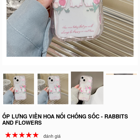
ỐP LƯNG VIỀN HOA NỔI CHỐNG SỐC - RABBITS
AND FLOWERS
☆
★
☆
★
☆
★
☆
★
☆
★
đánh giá