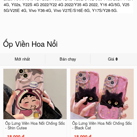
4G, Y02s, Y22S 4G 2022/Y22 4G 2022/Y35 4G 2022, Y16 4G/5G, V25
5G/V25E 4G, Vivo Y36-4G, Vivo V27E/S16E-5G, Y17S/Y28-5G.
Ốp Viền Hoa Nổi
Mới nhất
Bán chạy
Giá
Ốp Lưng Viền Hoa Nổi Chống Sốc
Ốp Lưng Viền Hoa Nổi Chống Sốc
- Shin Cutee
- Black Cat
18.000 đ
18.000 đ