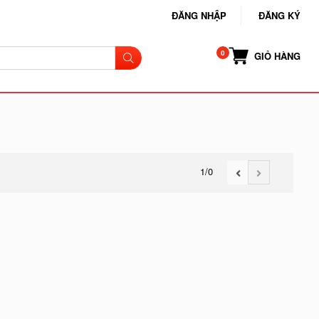
ĐĂNG NHẬP
ĐĂNG KÝ
GIỎ HÀNG
1
/0