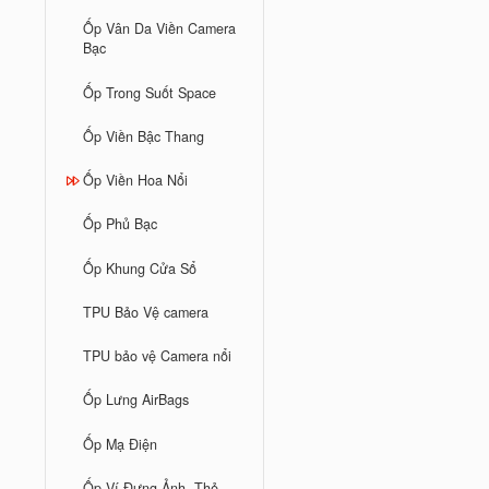
Ốp Vân Da Viền Camera
Bạc
Ốp Trong Suốt Space
Ốp Viền Bậc Thang
Ốp Viền Hoa Nổi
Ốp Phủ Bạc
Ốp Khung Cửa Sổ
TPU Bảo Vệ camera
TPU bảo vệ Camera nổi
Ốp Lưng AirBags
Ốp Mạ Điện
Ốp Ví Đựng Ảnh, Thẻ