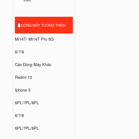
DÒNG MÁY TƯƠNG THÍCH
Mi14T/ Mi14T Pro 5G
6/7/8
Các Dòng Máy Khác
Redmi 13
Iphone 5
6PL/7PL/8PL
6/7/8
6PL/7PL/8PL