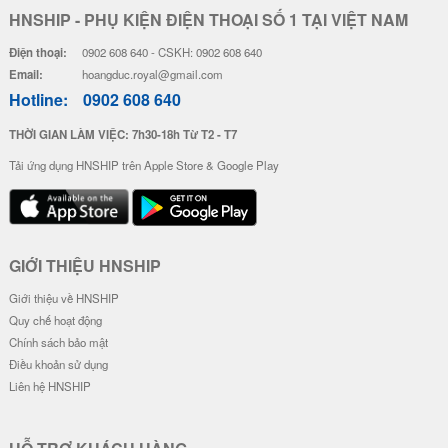
HNSHIP - PHỤ KIỆN ĐIỆN THOẠI SỐ 1 TẠI VIỆT NAM
Điện thoại:
0902 608 640 - CSKH: 0902 608 640
Email:
hoangduc.royal@gmail.com
Hotline:
0902 608 640
THỜI GIAN LÀM VIỆC: 7h30-18h Từ T2 - T7
Tải ứng dụng HNSHIP trên Apple Store & Google Play
GIỚI THIỆU HNSHIP
Giới thiệu về HNSHIP
Quy chế hoạt động
Chính sách bảo mật
Điều khoản sử dụng
Liên hệ HNSHIP