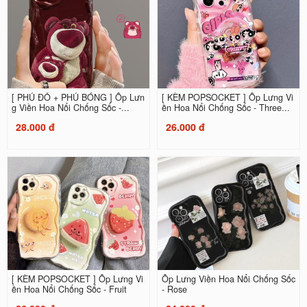
[ PHỦ ĐỎ + PHỦ BÓNG ] Ốp Lưn
[ KÈM POPSOCKET ] Ốp Lưng Vi
g Viền Hoa Nổi Chống Sốc -...
ền Hoa Nổi Chống Sốc - Three...
28.000 đ
26.000 đ
[ KÈM POPSOCKET ] Ốp Lưng Vi
Ốp Lưng Viền Hoa Nổi Chống Sốc
ền Hoa Nổi Chống Sốc - Fruit
- Rose