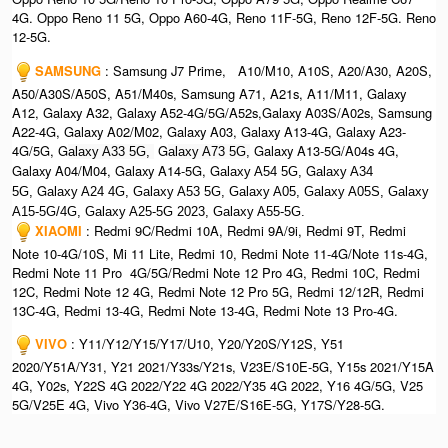
4G. Oppo Reno 11 5G, Oppo A60-4G, Reno 11F-5G, Reno 12F-5G. Reno
12-5G.
SAMSUNG
: Samsung J7 Prime, A10/M10, A10S, A20/A30, A20S,
A50/A30S/A50S, A51/M40s, Samsung A71, A21s, A11/M11, Galaxy
A12, Galaxy A32, Galaxy A52-4G/5G/A52s,Galaxy A03S/A02s, Samsung
A22-4G, Galaxy A02/M02, Galaxy A03, Galaxy A13-4G, Galaxy A23-
4G/5G, G
G
Galaxy A13-5G/A04s 4G,
alaxy A33 5G,
alaxy A73 5G,
Galaxy A04/M04, Galaxy A14-5G, G
G
alaxy A54 5G,
alaxy A34
G
5G,
alaxy A24 4G, Galaxy A53 5G, Galaxy A05, Galaxy A05S, Galaxy
A15-5G/4G, G
alaxy A25-5G 2023, Galaxy A55-5G.
XIAOMI
: Redmi 9C/Redmi 10A, Redmi 9A/9i, Redmi 9T, Redmi
Note 10-4G/10S, Mi 11 Lite, Redmi 10, Redmi Note 11-4G/Note 11s-4G,
Redmi Note 11 Pro 4G/5G/Redmi Note 12 Pro 4G, Redmi 10C, Redmi
12C, Redmi Note 12 4G, Redmi Note 12 Pro 5G, Redmi 12/12R, Redmi
13C-4G, Redmi 13-4G, Redmi Note 13-4G, Redmi Note 13 Pro-4G.
VIVO
: Y11/Y12/Y15/Y17/U10, Y20/Y20S/Y12S, Y51
2020/Y51A/Y31, Y21 2021/Y33s/Y21s, V23E/S10E-5G, Y15s 2021/Y15A
4G, Y02s, Y22S 4G 2022/Y22 4G 2022/Y35 4G 2022, Y16 4G/5G, V25
5G/V25E 4G, Vivo Y36-4G, Vivo V27E/S16E-5G, Y17S/Y28-5G.