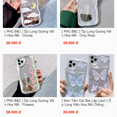
[ PHỦ BẠC ] Ốp Lưng Gương Viề
[ PHỦ BẠC ] Ốp Lưng Gương Viề
n Hoa Nổi - Cloudy
n Hoa Nổi - Only Rose
28.000 đ
28.000 đ
[ PHỦ BẠC ] Ốp Lưng Gương Viề
[ Kèm Tấm Cát Bạc Lấp Lánh ] Ố
n Hoa Nổi - Flowers
p Lưng Viền Hoa Nổi Chống...
28.000 đ
26.000 đ