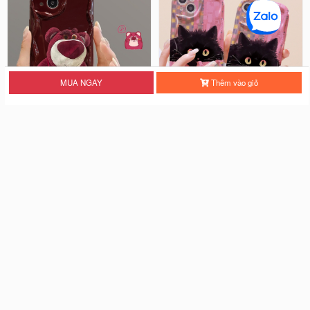
MUA NGAY
Thêm vào giỏ
[ PHỦ ĐỎ + PHỦ BÓNG ] Ốp Lưn
Ốp Lưng Viền Hoa Nổi Chống Sốc
g Viền Hoa Nổi Chống Sốc -...
- Black Cat
28.000 đ
18.000 đ
Ốp Lưng Viền Hoa Nổi Chống Sốc
- Shin Cutee