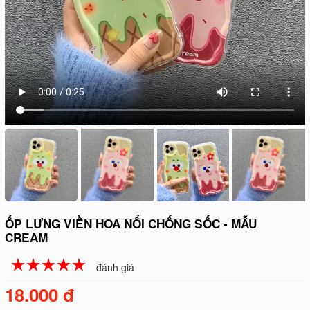
ỐP LƯNG VIỀN HOA NỔI CHỐNG SỐC - MẪU
CREAM
☆
★
☆
★
☆
★
☆
★
☆
★
đánh giá
18.000 đ