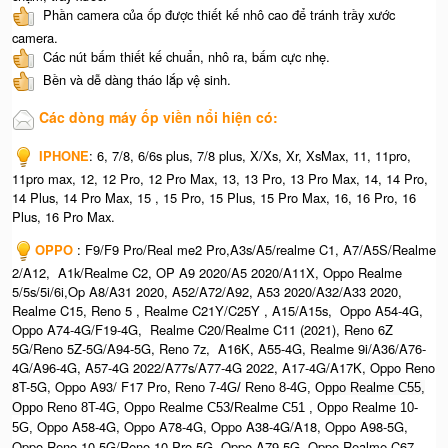
Phần camera của ốp được thiết kế nhô cao để tránh trầy xước
camera.
Các nút bấm thiết kế chuẩn, nhô ra, bấm cực nhẹ.
Bền và dễ dàng tháo lắp vệ sinh.
Các dòng máy ốp viền nổi hiện có:
IPHONE
: 6, 7/8, 6/6s plus, 7/8 plus, X/Xs, Xr, XsMax, 11, 11pro,
11pro max, 12, 12 Pro, 12 Pro Max, 13, 13 Pro, 13 Pro Max, 14, 14 Pro,
14 Plus, 14 Pro Max, 15 , 15 Pro, 15 Plus, 15 Pro Max, 16, 16 Pro, 16
Plus, 16 Pro Max.
OPPO
: F9/F9 Pro/Real me2 Pro,A3s/A5/realme C1, A7/A5S/Realme
2/A12, A1k/Realme C2, OP A9 2020/A5 2020/A11X, Oppo Realme
5/5s/5i/6i,Op A8/A31 2020, A52/A72/A92, A53 2020/A32/A33 2020,
Realme C15, Reno 5 , Realme C21Y/C25Y , A15/A15s, Oppo A54-4G,
Oppo A74-4G/F19-4G, Realme C20/Realme C11 (2021), Reno 6Z
5G/Reno 5Z-5G/A94-5G, Reno 7z, A16K, A55-4G, Realme 9i/A36/A76-
4G/A96-4G, A57-4G 2022/A77s/A77-4G 2022, A17-4G/A17K, Oppo Reno
8T-5G, Oppo A93/ F17 Pro,
Reno 7-4G/ Reno 8-4G, O
ppo Realme C55,
O
ppo Reno 8T-4G, Oppo Realme C53/Realme C51 , Oppo Realme 10-
Oppo A58-4G, Oppo A78-4G, Oppo A38-4G/A18, Oppo A98-5G,
5G,
Oppo Reno 10 5G/Reno 10 Pro-5G, Oppo A79 5G, Oppo Realme C67