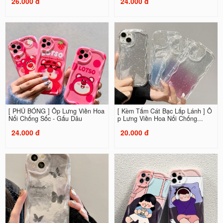
26.000 đ
24.000 đ
[ PHỦ BÓNG ] Ốp Lưng Viền Hoa
[ Kèm Tấm Cát Bạc Lấp Lánh ] Ố
Nổi Chống Sốc - Gấu Dâu
p Lưng Viền Hoa Nổi Chống...
24.000 đ
20.000 đ