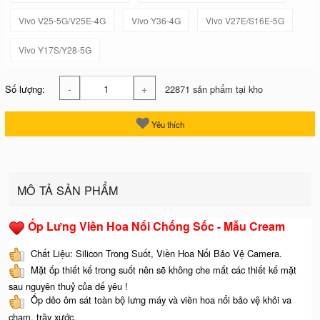
Vivo V25-5G/V25E-4G
Vivo Y36-4G
Vivo V27E/S16E-5G
Vivo Y17S/Y28-5G
-
+
Số lượng:
22871 sản phẩm tại kho
Yêu thích
MÔ TẢ SẢN PHẨM
Ốp Lưng Viền Hoa Nổi Chống Sốc - Mẫu Cream
Chất Liệu: Silicon Trong Suốt, Viền Hoa Nổi Bảo Vệ Camera.
Mặt ốp thiết kế trong suốt nên sẽ không che mất các thiết kế mặt
sau nguyên thuỷ của dế yêu !
Ốp dẻo ôm sát toàn bộ lưng máy và viền hoa nổi bảo vệ khỏi va
chạm, trầy xước.