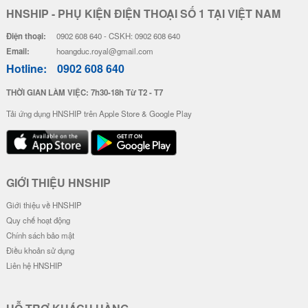
HNSHIP - PHỤ KIỆN ĐIỆN THOẠI SỐ 1 TẠI VIỆT NAM
Điện thoại:
0902 608 640 - CSKH: 0902 608 640
Email:
hoangduc.royal@gmail.com
Hotline:
0902 608 640
THỜI GIAN LÀM VIỆC: 7h30-18h Từ T2 - T7
Tải ứng dụng HNSHIP trên Apple Store & Google Play
GIỚI THIỆU HNSHIP
Giới thiệu về HNSHIP
Quy chế hoạt động
Chính sách bảo mật
Điều khoản sử dụng
Liên hệ HNSHIP