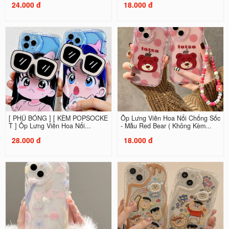
24.000 đ
18.000 đ
[ PHỦ BÓNG ] [ KÈM POPSOCKE
Ốp Lưng Viền Hoa Nổi Chống Sốc
T ] Ốp Lưng Viền Hoa Nổi...
- Mẫu Red Bear ( Không Kèm...
28.000 đ
18.000 đ