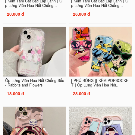
[ Kèm Tấm Cát Bạc Lấp Lánh ] Ố
[ Kèm Tấm Cát Bạc Lấp Lánh ] Ố
p Lưng Viền Hoa Nổi Chống...
p Lưng Viền Hoa Nổi Chống...
20.000 đ
26.000 đ
Ốp Lưng Viền Hoa Nổi Chống Sốc
[ PHỦ BÓNG ][ KÈM POPSOCKE
- Rabbits and Flowers
T ] Ốp Lưng Viền Hoa Nổi...
18.000 đ
28.000 đ