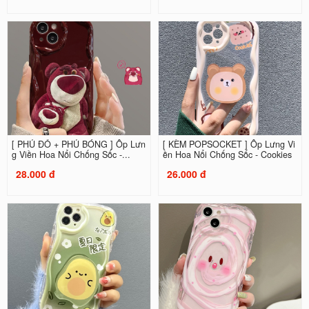
[ PHỦ ĐỎ + PHỦ BÓNG ] Ốp Lưn
[ KÈM POPSOCKET ] Ốp Lưng Vi
g Viền Hoa Nổi Chống Sốc -...
ền Hoa Nổi Chống Sốc - Cookies
28.000 đ
26.000 đ