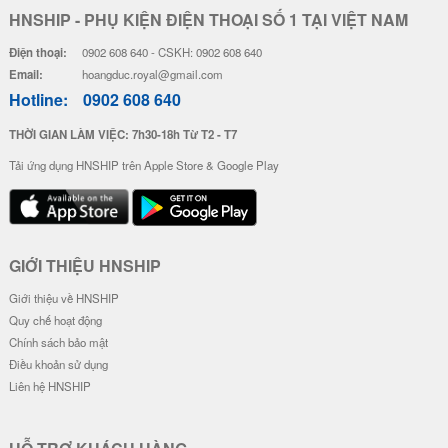
HNSHIP - PHỤ KIỆN ĐIỆN THOẠI SỐ 1 TẠI VIỆT NAM
Điện thoại:
0902 608 640 - CSKH: 0902 608 640
Email:
hoangduc.royal@gmail.com
Hotline:
0902 608 640
THỜI GIAN LÀM VIỆC: 7h30-18h Từ T2 - T7
Tải ứng dụng HNSHIP trên Apple Store & Google Play
GIỚI THIỆU HNSHIP
Giới thiệu về HNSHIP
Quy chế hoạt động
Chính sách bảo mật
Điều khoản sử dụng
Liên hệ HNSHIP