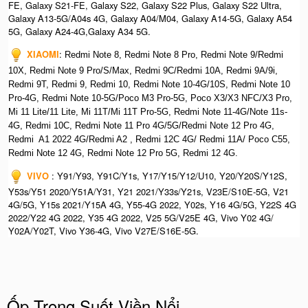
FE, Galaxy S21-FE, Galaxy S22, Galaxy S22 Plus, Galaxy S22 Ultra,
Galaxy A13-5G/A04s 4G, Galaxy A04/M04, Galaxy A14-5G, Galaxy A54
5G, Galaxy A24-4G,Galaxy A34 5G.
XIAOMI
:
Redmi Note 8, Redmi Note 8 Pro, Redmi Note 9/Redmi
10X, Redmi Note 9 Pro/S/Max, Redmi 9C/Redmi 10A, Redmi 9A/9i,
Redmi 9T, Redmi 9, Redmi 10, Redmi Note 10-4G/10S, Redmi Note 10
Pro-4G, Redmi Note 10-5G/Poco M3 Pro-5G, Poco X3/X3 NFC/X3 Pro,
Mi 11 Lite/11 Lite, Mi 11T/Mi 11T Pro-5G, Redmi Note 11-4G/Note 11s-
4G, Redmi 10C, Redmi Note 11 Pro 4G/5G/Redmi Note 12 Pro 4G,
Redmi A1 2022 4G/Redmi A2 , Redmi 12C 4G/ Redmi 11A/ Poco C55,
Redmi Note 12 4G, Redmi Note 12 Pro 5G, Redmi 12 4G.
VIVO
: Y91/Y93, Y91C/Y1s, Y17/Y15/Y12/U10, Y20/Y20S/Y12S,
Y53s/Y51 2020/Y51A/Y31, Y21 2021/Y33s/Y21s, V23E/S10E-5G, V21
4G/5G, Y15s 2021/Y15A 4G, Y55-4G 2022, Y02s, Y16 4G/5G, Y22S 4G
2022/Y22 4G 2022, Y35 4G 2022, V25 5G/V25E 4G, Vivo Y02 4G/
Y02A/Y02T, Vivo Y36-4G, Vivo V27E/S16E-5G.
Ốp Trong Suốt Viền Nổi