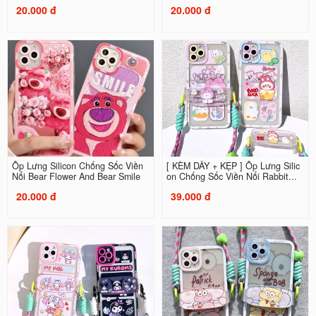
20.000 đ
20.000 đ
Ốp Lưng Silicon Chống Sốc Viền
[ KÈM DÂY + KẸP ] Ốp Lưng Silic
Nổi Bear Flower And Bear Smile
on Chống Sốc Viền Nổi Rabbit...
20.000 đ
39.000 đ