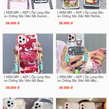
[ KÈM DÂY + KẸP ] Ốp Lưng Silic
[ KÈM DÂY + KẸP ] Ốp Lưng Silic
on Chống Sốc Viền Nổi Kuromi...
on Chống Sốc Viền Nổi Patrick...
39.000 đ
39.000 đ
[ KÈM DÂY + KẸP ] Ốp Lưng Silic
[ KÈM DÂY + KẸP ] Ốp Lưng Silic
on Chống Sốc Viền Nổi Bear...
on Chống Sốc Viền Nổi Mẫu...
39.000 đ
39.000 đ