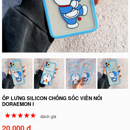
ỐP LƯNG SILICON CHỐNG SỐC VIỀN NỔI
DORAEMON I
☆
★
☆
★
☆
★
☆
★
☆
★
đánh giá
20.000 đ