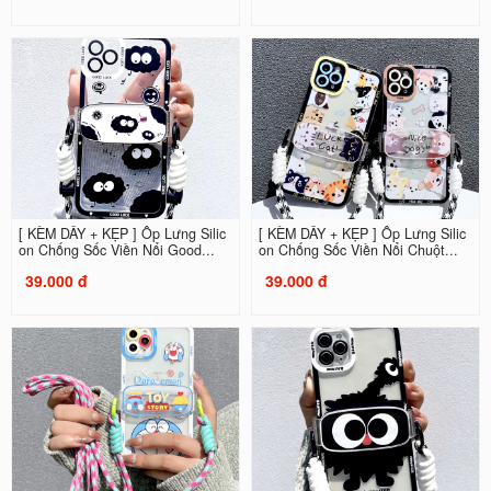
[ KÈM DÂY + KẸP ] Ốp Lưng Silic
[ KÈM DÂY + KẸP ] Ốp Lưng Silic
on Chống Sốc Viền Nổi Good...
on Chống Sốc Viền Nổi Chuột...
39.000 đ
39.000 đ