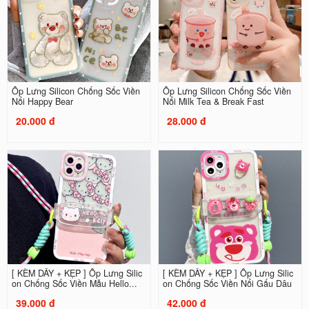
Ốp Lưng Silicon Chống Sốc Viền
Ốp Lưng Silicon Chống Sốc Viền
Nổi Happy Bear
Nổi Milk Tea & Break Fast
20.000 đ
28.000 đ
[ KÈM DÂY + KẸP ] Ốp Lưng Silic
[ KÈM DÂY + KẸP ] Ốp Lưng Silic
on Chống Sốc Viền Mẫu Hello...
on Chống Sốc Viền Nổi Gấu Dâu
39.000 đ
42.000 đ