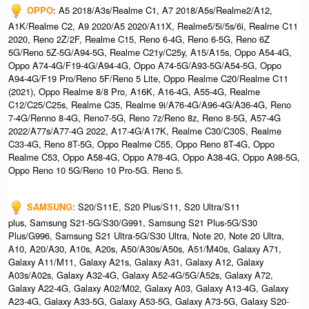
OPPO
: A5 2018/A3s/Realme C1, A7 2018/A5s/Realme2/A12,
A1K/Realme C2, A9 2020/A5 2020/A11X, Realme5/5i/5s/6i, Realme C11
2020, Reno 2Z/2F, Realme C15, Reno 6-4G, Reno 6-5G, Reno 6Z
5G/Reno 5Z-5G/A94-5G, Realme C21y/C25y, A15/A15s, Oppo A54-4G,
Oppo A74-4G/F19-4G/A94-4G, Oppo A74-5G/A93-5G/A54-5G, Oppo
A94-4G/F19 Pro/Reno 5F/Reno 5 Lite, Oppo Realme C20/Realme C11
(2021), Oppo Realme 8/8 Pro, A16K, A16-4G, A55-4G, Realme
C12/C25/C25s, Realme C35, Realme 9i/A76-4G/A96-4G/A36-4G, Reno
7-4G/Renno 8-4G, Reno7-5G, Reno 7z/Reno 8z, Reno 8-5G, A57-4G
2022/A77s/A77-4G 2022, A17-4G/A17K, Realme C30/C30S, Realme
C33-4G, Reno 8T-5G, Oppo Realme C55, Oppo Reno 8T-4G, Oppo
Realme C53, Oppo A58-4G, Oppo A78-4G, Oppo A38-4G, Oppo A98-5G,
Oppo Reno 10 5G/Reno 10 Pro-5G. Reno 5.
SAMSUNG
: S20/S11E, S20 Plus/S11, S20 Ultra/S11
plus, Samsung S21-5G/S30/G991, Samsung S21 Plus-5G/S30
Plus/G996, Samsung S21 Ultra-5G/S30 Ultra, Note 20, Note 20 Ultra,
A10, A20/A30, A10s, A20s, A50/A30s/A50s, A51/M40s, Galaxy A71,
Galaxy A11/M11, Galaxy A21s, Galaxy A31, Galaxy A12, Galaxy
A03s/A02s, Galaxy A32-4G, Galaxy A52-4G/5G/A52s, Galaxy A72,
Galaxy A22-4G, Galaxy A02/M02, Galaxy A03, Galaxy A13-4G, Galaxy
A23-4G, Galaxy A33-5G, Galaxy A53-5G, Galaxy A73-5G, Galaxy S20-