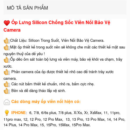
MÔ TẢ SẢN PHẨM
Ốp Lưng Silicon Chống Sốc Viền Nổi Bảo Vệ
Camera
Chất Liệu: Silicon Trong Suốt, Viền Nổi Bảo Vệ Camera.
Mặt ốp thiết kế trong suốt nên sẽ không che mất các thiết kế mặt sau
nguyên thuỷ của dế yêu !
Ốp dẻo ôm sát toàn bộ lưng và viền máy, bảo vệ khỏi va chạm, trầy
xước.
Phần camera của ốp được thiết kế nhô cao để tránh trầy xước
camera.
Các nút bấm thiết kế chuẩn, nhô ra, bấm cực nhẹ.
Bền và dễ dàng tháo lắp vệ sinh.
Các dòng máy ốp viền nổi hiện có:
IPHONE
: 6, 7/8, 6/6s plus, 7/8 plus, X/Xs, Xr, XsMax, 11, 11pro,
11pro max, 12, 12 Pro, 12 Pro Max, 13, 13 Pro, 13 Pro Max, 14, 14 Pro,
14 Plus, 14 Pro Max, 15, 15Pro, 15Max, 15Pro Max.