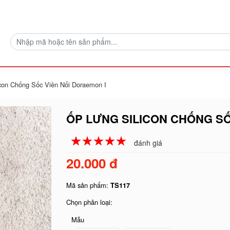
con Chống Sốc Viền Nổi Doraemon I
ỐP LƯNG SILICON CHỐNG SỐ
☆
★
☆
★
☆
★
☆
★
☆
★
đánh giá
20.000 đ
Mã sản phẩm:
TS117
Chọn phân loại:
Mẫu