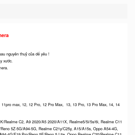
mera
 sau nguyên thuỷ của dế yêu !
ầy xước.
mera.
ro, 11pro max, 12, 12 Pro, 12 Pro Max, 13, 13 Pro, 13 Pro Max, 14, 14
K/Realme C2, A9 2020/A5 2020/A11X, Realme5/5i/5s/6i, Realme C11
G/Reno 5Z-5G/A94-5G, Realme C21y/C25y, A15/A15s, Oppo A54-4G,
94-4G/F19 Pro/Reno 5F/Reno 5 Lite, Oppo Realme C20/Realme C11