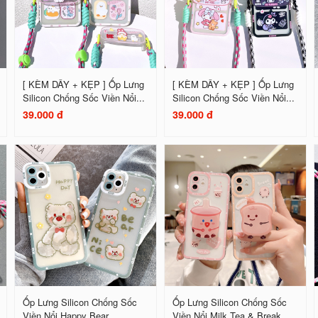
[ KÈM DÂY + KẸP ] Ốp Lưng
[ KÈM DÂY + KẸP ] Ốp Lưng
Silicon Chống Sốc Viền Nổi...
Silicon Chống Sốc Viền Nổi...
39.000 đ
39.000 đ
Ốp Lưng Silicon Chống Sốc
Ốp Lưng Silicon Chống Sốc
Viền Nổi Happy Bear
Viền Nổi Milk Tea & Break...