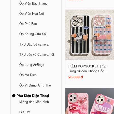
Ốp Viền Bậc Thang
Ốp Viền Hoa Nổi
Ốp Phủ Bạc
Ốp Khung Cửa Sổ
TPU Bảo Vệ camera
TPU bảo vệ Camera nổi
Ốp Lưng AirBags
[KÈM POPSOCKET ] Ốp
Lưng Silicon Chống Sốc...
Ốp Mạ Điện
28.000 đ
Ốp Ví Đựng Ảnh, Thẻ
Phụ Kiện Điện Thoại
Miếng dán Màn hình
Giá Đỡ