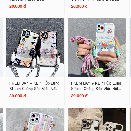
20.000 đ
28.000 đ
[ KÈM DÂY + KẸP ] Ốp Lưng
[ KÈM DÂY + KẸP ] Ốp Lưng
Silicon Chống Sốc Viền Nổi...
Silicon Chống Sốc Viền Nổi...
39.000 đ
39.000 đ