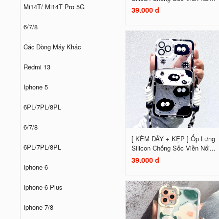
Mi14T/ Mi14T Pro 5G
39.000 đ
6/7/8
Các Dòng Máy Khác
Redmi 13
Iphone 5
6PL/7PL/8PL
6/7/8
[ KÈM DÂY + KẸP ] Ốp Lưng
6PL/7PL/8PL
Silicon Chống Sốc Viền Nổi...
39.000 đ
Iphone 6
Iphone 6 Plus
Iphone 7/8