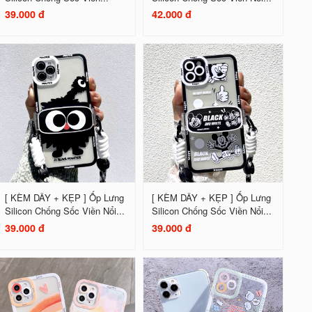
39.000 đ
42.000 đ
[ KÈM DÂY + KẸP ] Ốp Lưng
[ KÈM DÂY + KẸP ] Ốp Lưng
Silicon Chống Sốc Viền Nổi...
Silicon Chống Sốc Viền Nổi...
39.000 đ
39.000 đ