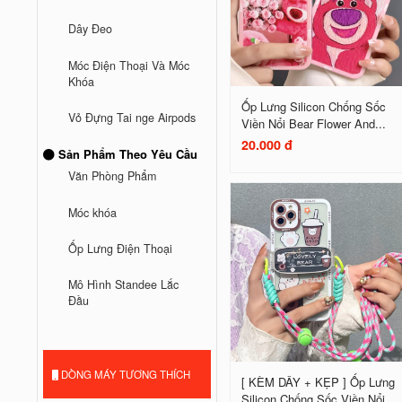
Dây Đeo
Móc Điện Thoại Và Móc
Khóa
Ốp Lưng Silicon Chống Sốc
Vỏ Đựng Tai nge Airpods
Viền Nổi Bear Flower And...
20.000 đ
Sản Phẩm Theo Yêu Cầu
Văn Phòng Phẩm
Móc khóa
Ốp Lưng Điện Thoại
Mô Hình Standee Lắc
Đầu
DÒNG MÁY TƯƠNG THÍCH
[ KÈM DÂY + KẸP ] Ốp Lưng
Silicon Chống Sốc Viền Nổi...