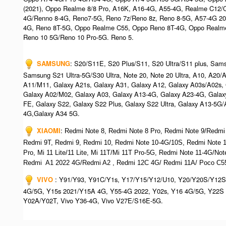
(2021), Oppo Realme 8/8 Pro, A16K, A16-4G, A55-4G, Realme C12/
4G/Renno 8-4G, Reno7-5G, Reno 7z/Reno 8z, Reno 8-5G, A57-4G 2
4G, Reno 8T-5G, Oppo Realme C55, Oppo Reno 8T-4G, Oppo Realm
Reno 10 5G/Reno 10 Pro-5G. Reno 5.
SAMSUNG
: S20/S11E, S20 Plus/S11, S20 Ultra/S11 plus, Sa
Samsung S21 Ultra-5G/S30 Ultra, Note 20, Note 20 Ultra, A10, A20
A11/M11, Galaxy A21s, Galaxy A31, Galaxy A12, Galaxy A03s/A02s,
Galaxy A02/M02, Galaxy A03, Galaxy A13-4G, Galaxy A23-4G, Galax
FE, Galaxy S22, Galaxy S22 Plus, Galaxy S22 Ultra, Galaxy A13-5G
4G,Galaxy A34 5G.
XIAOMI
:
Redmi Note 8, Redmi Note 8 Pro, Redmi Note 9/Redmi
Redmi 9T, Redmi 9, Redmi 10, Redmi Note 10-4G/10S, Redmi Note
Pro, Mi 11 Lite/11 Lite, Mi 11T/Mi 11T Pro-5G, Redmi Note 11-4G/N
Redmi A1 2022 4G/Redmi A2 , Redmi 12C 4G/ Redmi 11A/ Poco C55
VIVO
: Y91/Y93, Y91C/Y1s, Y17/Y15/Y12/U10, Y20/Y20S/Y12S
4G/5G, Y15s 2021/Y15A 4G, Y55-4G 2022, Y02s, Y16 4G/5G, Y22S 
Y02A/Y02T, Vivo Y36-4G, Vivo V27E/S16E-5G.