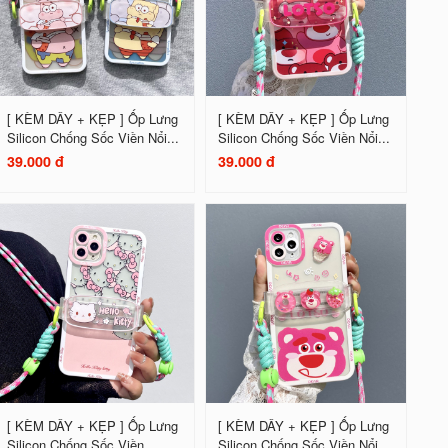
[ KÈM DÂY + KẸP ] Ốp Lưng
[ KÈM DÂY + KẸP ] Ốp Lưng
Silicon Chống Sốc Viền Nổi...
Silicon Chống Sốc Viền Nổi...
39.000 đ
39.000 đ
[ KÈM DÂY + KẸP ] Ốp Lưng
[ KÈM DÂY + KẸP ] Ốp Lưng
Silicon Chống Sốc Viền...
Silicon Chống Sốc Viền Nổi...