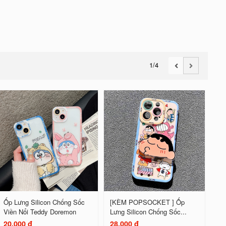
1
/4
Ốp Lưng Silicon Chống Sốc
[KÈM POPSOCKET ] Ốp
Viền Nổi Teddy Doremon
Lưng Silicon Chống Sốc...
20.000 đ
28.000 đ