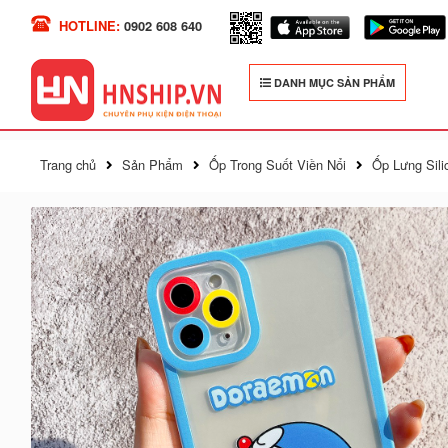
HOTLINE:
0902 608 640
DANH MỤC SẢN PHẨM
Trang chủ
Sản Phẩm
Ốp Trong Suốt Viền Nổi
Ốp Lưng Sili