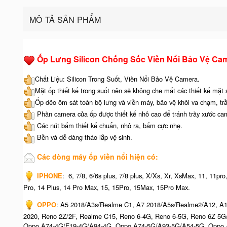
MÔ TẢ SẢN PHẨM
Ốp Lưng Silicon Chống Sốc Viền Nổi Bảo Vệ Ca
Chất Liệu: Silicon Trong Suốt, Viền Nổi Bảo Vệ Camera.
Mặt ốp thiết kế trong suốt nên sẽ không che mất các thiết kế mặt
Ốp dẻo ôm sát toàn bộ lưng và viền máy, bảo vệ khỏi va chạm, tr
Phần camera của ốp được thiết kế nhô cao để tránh trầy xước ca
Các nút bấm thiết kế chuẩn, nhô ra, bấm cực nhẹ.
Bền và dễ dàng tháo lắp vệ sinh.
Các dòng máy ốp viền nổi hiện có:
IPHONE
: 6, 7/8, 6/6s plus, 7/8 plus, X/Xs, Xr, XsMax, 11, 11p
Pro, 14 Plus, 14 Pro Max, 15, 15Pro, 15Max, 15Pro Max.
OPPO
: A5 2018/A3s/Realme C1, A7 2018/A5s/Realme2/A12, A1
2020, Reno 2Z/2F, Realme C15, Reno 6-4G, Reno 6-5G, Reno 6Z 5
Oppo A74-4G/F19-4G/A94-4G, Oppo A74-5G/A93-5G/A54-5G, Oppo A