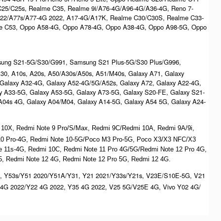
C25/C25s, Realme C35, Realme 9i/A76-4G/A96-4G/A36-4G, Reno 7-
022/A77s/A77-4G 2022, A17-4G/A17K, Realme C30/C30S, Realme C33-
e C53, Oppo A58-4G, Oppo A78-4G, Oppo A38-4G, Oppo A98-5G, Oppo
msung S21-5G/S30/G991, Samsung S21 Plus-5G/S30 Plus/G996,
/A30, A10s, A20s, A50/A30s/A50s, A51/M40s, Galaxy A71, Galaxy
 Galaxy A32-4G, Galaxy A52-4G/5G/A52s, Galaxy A72, Galaxy A22-4G,
y A33-5G, Galaxy A53-5G, Galaxy A73-5G, Galaxy S20-FE, Galaxy S21-
/A04s 4G, Galaxy A04/M04, Galaxy A14-5G, Galaxy A54 5G, Galaxy A24-
 10X, Redmi Note 9 Pro/S/Max, Redmi 9C/Redmi 10A, Redmi 9A/9i,
 10 Pro-4G, Redmi Note 10-5G/Poco M3 Pro-5G, Poco X3/X3 NFC/X3
ote 11s-4G, Redmi 10C, Redmi Note 11 Pro 4G/5G/Redmi Note 12 Pro 4G,
, Redmi Note 12 4G, Redmi Note 12 Pro 5G, Redmi 12 4G.
, Y53s/Y51 2020/Y51A/Y31, Y21 2021/Y33s/Y21s, V23E/S10E-5G, V21
4G 2022/Y22 4G 2022, Y35 4G 2022, V25 5G/V25E 4G, Vivo Y02 4G/