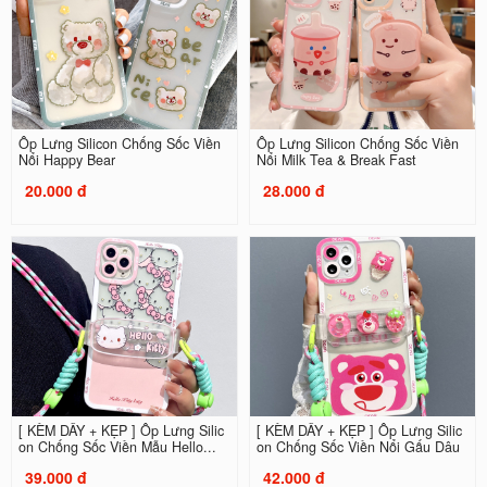
Ốp Lưng Silicon Chống Sốc Viền
Ốp Lưng Silicon Chống Sốc Viền
Nổi Happy Bear
Nổi Milk Tea & Break Fast
20.000 đ
28.000 đ
[ KÈM DÂY + KẸP ] Ốp Lưng Silic
[ KÈM DÂY + KẸP ] Ốp Lưng Silic
on Chống Sốc Viền Mẫu Hello...
on Chống Sốc Viền Nổi Gấu Dâu
39.000 đ
42.000 đ