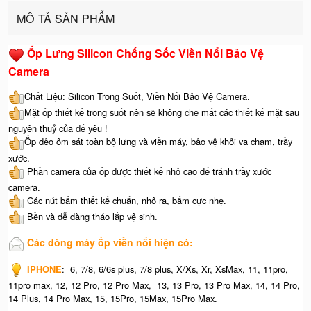
MÔ TẢ SẢN PHẨM
Ốp Lưng Silicon Chống Sốc Viền Nổi Bảo Vệ
Camera
Chất Liệu: Silicon Trong Suốt, Viền Nổi Bảo Vệ Camera.
Mặt ốp thiết kế trong suốt nên sẽ không che mất các thiết kế mặt sau
nguyên thuỷ của dế yêu !
Ốp dẻo ôm sát toàn bộ lưng và viền máy, bảo vệ khỏi va chạm, trầy
xước.
Phần camera của ốp được thiết kế nhô cao để tránh trầy xước
camera.
Các nút bấm thiết kế chuẩn, nhô ra, bấm cực nhẹ.
Bền và dễ dàng tháo lắp vệ sinh.
Các dòng máy ốp viền nổi hiện có:
IPHONE
: 6, 7/8, 6/6s plus, 7/8 plus, X/Xs, Xr, XsMax, 11, 11pro,
11pro max, 12, 12 Pro, 12 Pro Max, 13, 13 Pro, 13 Pro Max, 14, 14 Pro,
14 Plus, 14 Pro Max, 15, 15Pro, 15Max, 15Pro Max.