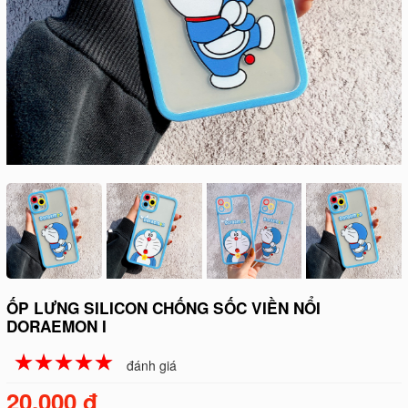
ỐP LƯNG SILICON CHỐNG SỐC VIỀN NỔI
DORAEMON I
☆
★
☆
★
☆
★
☆
★
☆
★
đánh giá
20.000 đ