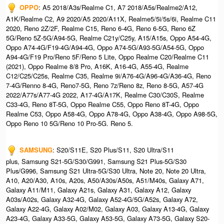
OPPO
: A5 2018/A3s/Realme C1, A7 2018/A5s/Realme2/A12,
A1K/Realme C2, A9 2020/A5 2020/A11X, Realme5/5i/5s/6i, Realme C11
2020, Reno 2Z/2F, Realme C15, Reno 6-4G, Reno 6-5G, Reno 6Z
5G/Reno 5Z-5G/A94-5G, Realme C21y/C25y, A15/A15s, Oppo A54-4G,
Oppo A74-4G/F19-4G/A94-4G, Oppo A74-5G/A93-5G/A54-5G, Oppo
A94-4G/F19 Pro/Reno 5F/Reno 5 Lite, Oppo Realme C20/Realme C11
(2021), Oppo Realme 8/8 Pro, A16K, A16-4G, A55-4G, Realme
C12/C25/C25s, Realme C35, Realme 9i/A76-4G/A96-4G/A36-4G, Reno
7-4G/Renno 8-4G, Reno7-5G, Reno 7z/Reno 8z, Reno 8-5G, A57-4G
2022/A77s/A77-4G 2022, A17-4G/A17K, Realme C30/C30S, Realme
C33-4G, Reno 8T-5G, Oppo Realme C55, Oppo Reno 8T-4G, Oppo
Realme C53, Oppo A58-4G, Oppo A78-4G, Oppo A38-4G, Oppo A98-5G,
Oppo Reno 10 5G/Reno 10 Pro-5G. Reno 5.
SAMSUNG
: S20/S11E, S20 Plus/S11, S20 Ultra/S11
plus, Samsung S21-5G/S30/G991, Samsung S21 Plus-5G/S30
Plus/G996, Samsung S21 Ultra-5G/S30 Ultra, Note 20, Note 20 Ultra,
A10, A20/A30, A10s, A20s, A50/A30s/A50s, A51/M40s, Galaxy A71,
Galaxy A11/M11, Galaxy A21s, Galaxy A31, Galaxy A12, Galaxy
A03s/A02s, Galaxy A32-4G, Galaxy A52-4G/5G/A52s, Galaxy A72,
Galaxy A22-4G, Galaxy A02/M02, Galaxy A03, Galaxy A13-4G, Galaxy
A23-4G, Galaxy A33-5G, Galaxy A53-5G, Galaxy A73-5G, Galaxy S20-