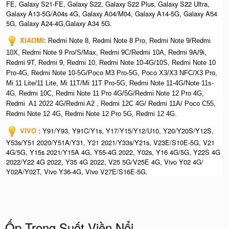
FE, Galaxy S21-FE, Galaxy S22, Galaxy S22 Plus, Galaxy S22 Ultra,
Galaxy A13-5G/A04s 4G, Galaxy A04/M04, Galaxy A14-5G, Galaxy A54
5G, Galaxy A24-4G,Galaxy A34 5G.
XIAOMI
:
Redmi Note 8, Redmi Note 8 Pro, Redmi Note 9/Redmi
10X, Redmi Note 9 Pro/S/Max, Redmi 9C/Redmi 10A, Redmi 9A/9i,
Redmi 9T, Redmi 9, Redmi 10, Redmi Note 10-4G/10S, Redmi Note 10
Pro-4G, Redmi Note 10-5G/Poco M3 Pro-5G, Poco X3/X3 NFC/X3 Pro,
Mi 11 Lite/11 Lite, Mi 11T/Mi 11T Pro-5G, Redmi Note 11-4G/Note 11s-
4G, Redmi 10C, Redmi Note 11 Pro 4G/5G/Redmi Note 12 Pro 4G,
Redmi A1 2022 4G/Redmi A2 , Redmi 12C 4G/ Redmi 11A/ Poco C55,
Redmi Note 12 4G, Redmi Note 12 Pro 5G, Redmi 12 4G.
VIVO
: Y91/Y93, Y91C/Y1s, Y17/Y15/Y12/U10, Y20/Y20S/Y12S,
Y53s/Y51 2020/Y51A/Y31, Y21 2021/Y33s/Y21s, V23E/S10E-5G, V21
4G/5G, Y15s 2021/Y15A 4G, Y55-4G 2022, Y02s, Y16 4G/5G, Y22S 4G
2022/Y22 4G 2022, Y35 4G 2022, V25 5G/V25E 4G, Vivo Y02 4G/
Y02A/Y02T, Vivo Y36-4G, Vivo V27E/S16E-5G.
Ốp Trong Suốt Viền Nổi