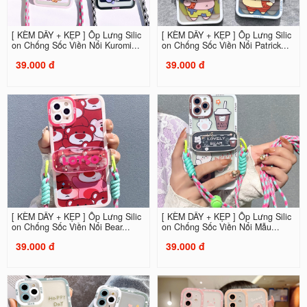
[ KÈM DÂY + KẸP ] Ốp Lưng Silic
[ KÈM DÂY + KẸP ] Ốp Lưng Silic
on Chống Sốc Viền Nổi Kuromi...
on Chống Sốc Viền Nổi Patrick...
39.000 đ
39.000 đ
[ KÈM DÂY + KẸP ] Ốp Lưng Silic
[ KÈM DÂY + KẸP ] Ốp Lưng Silic
on Chống Sốc Viền Nổi Bear...
on Chống Sốc Viền Nổi Mẫu...
39.000 đ
39.000 đ