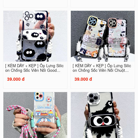
[ KÈM DÂY + KẸP ] Ốp Lưng Silic
[ KÈM DÂY + KẸP ] Ốp Lưng Silic
on Chống Sốc Viền Nổi Good...
on Chống Sốc Viền Nổi Chuột...
39.000 đ
39.000 đ