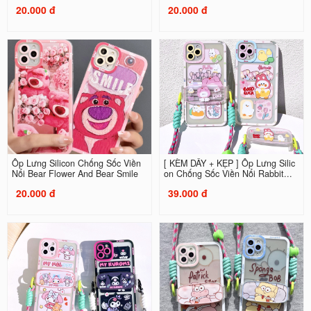
20.000 đ
20.000 đ
Ốp Lưng Silicon Chống Sốc Viền
[ KÈM DÂY + KẸP ] Ốp Lưng Silic
Nổi Bear Flower And Bear Smile
on Chống Sốc Viền Nổi Rabbit...
20.000 đ
39.000 đ