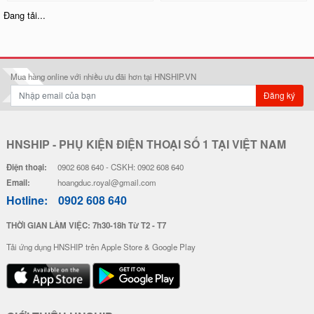
Ốp Lưng Silicon Chống Sốc Viền
Ốp Lưng Silicon Chống Sốc Viền
Nổi - Hình Nổi Happy Day
Nổi Pokemon x Doremon
28.000 đ
20.000 đ