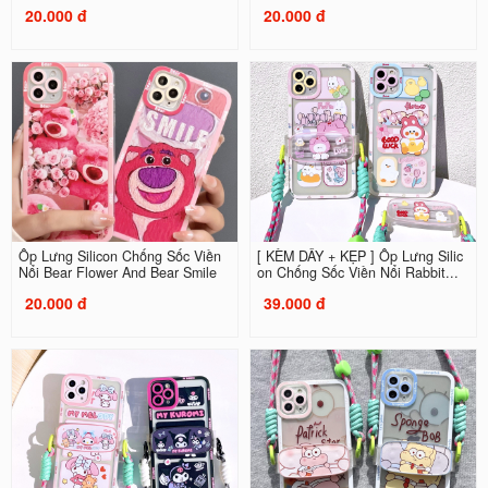
20.000 đ
20.000 đ
Ốp Lưng Silicon Chống Sốc Viền
[ KÈM DÂY + KẸP ] Ốp Lưng Silic
Nổi Bear Flower And Bear Smile
on Chống Sốc Viền Nổi Rabbit...
20.000 đ
39.000 đ