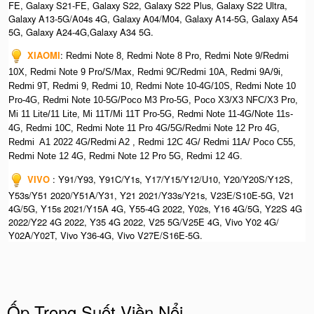
FE, Galaxy S21-FE, Galaxy S22, Galaxy S22 Plus, Galaxy S22 Ultra,
Galaxy A13-5G/A04s 4G, Galaxy A04/M04, Galaxy A14-5G, Galaxy A54
5G, Galaxy A24-4G,Galaxy A34 5G.
XIAOMI
:
Redmi Note 8, Redmi Note 8 Pro, Redmi Note 9/Redmi
10X, Redmi Note 9 Pro/S/Max, Redmi 9C/Redmi 10A, Redmi 9A/9i,
Redmi 9T, Redmi 9, Redmi 10, Redmi Note 10-4G/10S, Redmi Note 10
Pro-4G, Redmi Note 10-5G/Poco M3 Pro-5G, Poco X3/X3 NFC/X3 Pro,
Mi 11 Lite/11 Lite, Mi 11T/Mi 11T Pro-5G, Redmi Note 11-4G/Note 11s-
4G, Redmi 10C, Redmi Note 11 Pro 4G/5G/Redmi Note 12 Pro 4G,
Redmi A1 2022 4G/Redmi A2 , Redmi 12C 4G/ Redmi 11A/ Poco C55,
Redmi Note 12 4G, Redmi Note 12 Pro 5G, Redmi 12 4G.
VIVO
: Y91/Y93, Y91C/Y1s, Y17/Y15/Y12/U10, Y20/Y20S/Y12S,
Y53s/Y51 2020/Y51A/Y31, Y21 2021/Y33s/Y21s, V23E/S10E-5G, V21
4G/5G, Y15s 2021/Y15A 4G, Y55-4G 2022, Y02s, Y16 4G/5G, Y22S 4G
2022/Y22 4G 2022, Y35 4G 2022, V25 5G/V25E 4G, Vivo Y02 4G/
Y02A/Y02T, Vivo Y36-4G, Vivo V27E/S16E-5G.
Ốp Trong Suốt Viền Nổi