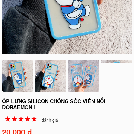
ỐP LƯNG SILICON CHỐNG SỐC VIỀN NỔI
DORAEMON I
☆
★
☆
★
☆
★
☆
★
☆
★
đánh giá
20.000 đ