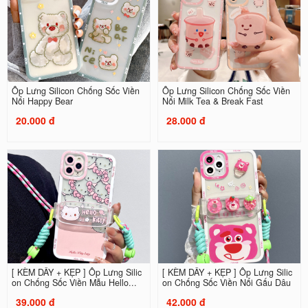
Ốp Lưng Silicon Chống Sốc Viền
Ốp Lưng Silicon Chống Sốc Viền
Nổi Happy Bear
Nổi Milk Tea & Break Fast
20.000 đ
28.000 đ
[ KÈM DÂY + KẸP ] Ốp Lưng Silic
[ KÈM DÂY + KẸP ] Ốp Lưng Silic
on Chống Sốc Viền Mẫu Hello...
on Chống Sốc Viền Nổi Gấu Dâu
39.000 đ
42.000 đ