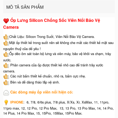
MÔ TẢ SẢN PHẨM
Ốp Lưng Silicon Chống Sốc Viền Nổi Bảo Vệ
Camera
Chất Liệu: Silicon Trong Suốt, Viền Nổi Bảo Vệ Camera.
Mặt ốp thiết kế trong suốt nên sẽ không che mất các thiết kế mặt sau
nguyên thuỷ của dế yêu !
Ốp dẻo ôm sát toàn bộ lưng và viền máy, bảo vệ khỏi va chạm, trầy
xước.
Phần camera của ốp được thiết kế nhô cao để tránh trầy xước
camera.
Các nút bấm thiết kế chuẩn, nhô ra, bấm cực nhẹ.
Bền và dễ dàng tháo lắp vệ sinh.
Các dòng máy ốp viền nổi hiện có:
IPHONE
: 6, 7/8, 6/6s plus, 7/8 plus, X/Xs, Xr, XsMax, 11, 11pro,
11pro max, 12, 12 Pro, 12 Pro Max, 13, 13 Pro, 13 Pro Max, 14, 14 Pro,
14 Plus, 14 Pro Max, 15, 15Pro, 15Max, 15Pro Max.