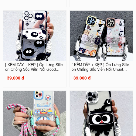
[ KÈM DÂY + KẸP ] Ốp Lưng Silic
[ KÈM DÂY + KẸP ] Ốp Lưng Silic
on Chống Sốc Viền Nổi Good...
on Chống Sốc Viền Nổi Chuột...
39.000 đ
39.000 đ