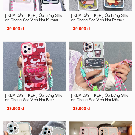
[ KÈM DÂY + KẸP ] Ốp Lưng Silic
[ KÈM DÂY + KẸP ] Ốp Lưng Silic
on Chống Sốc Viền Nổi Kuromi...
on Chống Sốc Viền Nổi Patrick...
39.000 đ
39.000 đ
[ KÈM DÂY + KẸP ] Ốp Lưng Silic
[ KÈM DÂY + KẸP ] Ốp Lưng Silic
on Chống Sốc Viền Nổi Bear...
on Chống Sốc Viền Nổi Mẫu...
39.000 đ
39.000 đ