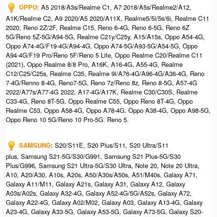
OPPO
: A5 2018/A3s/Realme C1, A7 2018/A5s/Realme2/A12,
A1K/Realme C2, A9 2020/A5 2020/A11X, Realme5/5i/5s/6i, Realme C11
2020, Reno 2Z/2F, Realme C15, Reno 6-4G, Reno 6-5G, Reno 6Z
5G/Reno 5Z-5G/A94-5G, Realme C21y/C25y, A15/A15s, Oppo A54-4G,
Oppo A74-4G/F19-4G/A94-4G, Oppo A74-5G/A93-5G/A54-5G, Oppo
A94-4G/F19 Pro/Reno 5F/Reno 5 Lite, Oppo Realme C20/Realme C11
(2021), Oppo Realme 8/8 Pro, A16K, A16-4G, A55-4G, Realme
C12/C25/C25s, Realme C35, Realme 9i/A76-4G/A96-4G/A36-4G, Reno
7-4G/Renno 8-4G, Reno7-5G, Reno 7z/Reno 8z, Reno 8-5G, A57-4G
2022/A77s/A77-4G 2022, A17-4G/A17K, Realme C30/C30S, Realme
C33-4G, Reno 8T-5G, Oppo Realme C55, Oppo Reno 8T-4G, Oppo
Realme C53, Oppo A58-4G, Oppo A78-4G, Oppo A38-4G, Oppo A98-5G,
Oppo Reno 10 5G/Reno 10 Pro-5G. Reno 5.
SAMSUNG
: S20/S11E, S20 Plus/S11, S20 Ultra/S11
plus, Samsung S21-5G/S30/G991, Samsung S21 Plus-5G/S30
Plus/G996, Samsung S21 Ultra-5G/S30 Ultra, Note 20, Note 20 Ultra,
A10, A20/A30, A10s, A20s, A50/A30s/A50s, A51/M40s, Galaxy A71,
Galaxy A11/M11, Galaxy A21s, Galaxy A31, Galaxy A12, Galaxy
A03s/A02s, Galaxy A32-4G, Galaxy A52-4G/5G/A52s, Galaxy A72,
Galaxy A22-4G, Galaxy A02/M02, Galaxy A03, Galaxy A13-4G, Galaxy
A23-4G, Galaxy A33-5G, Galaxy A53-5G, Galaxy A73-5G, Galaxy S20-