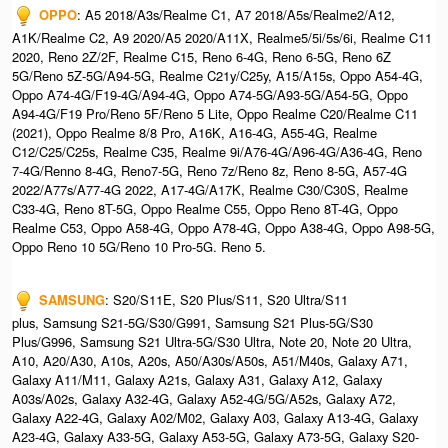
OPPO
: A5 2018/A3s/Realme C1, A7 2018/A5s/Realme2/A12,
A1K/Realme C2, A9 2020/A5 2020/A11X, Realme5/5i/5s/6i, Realme C11
2020, Reno 2Z/2F, Realme C15, Reno 6-4G, Reno 6-5G, Reno 6Z
5G/Reno 5Z-5G/A94-5G, Realme C21y/C25y, A15/A15s, Oppo A54-4G,
Oppo A74-4G/F19-4G/A94-4G, Oppo A74-5G/A93-5G/A54-5G, Oppo
A94-4G/F19 Pro/Reno 5F/Reno 5 Lite, Oppo Realme C20/Realme C11
(2021), Oppo Realme 8/8 Pro, A16K, A16-4G, A55-4G, Realme
C12/C25/C25s, Realme C35, Realme 9i/A76-4G/A96-4G/A36-4G, Reno
7-4G/Renno 8-4G, Reno7-5G, Reno 7z/Reno 8z, Reno 8-5G, A57-4G
2022/A77s/A77-4G 2022, A17-4G/A17K, Realme C30/C30S, Realme
C33-4G, Reno 8T-5G, Oppo Realme C55, Oppo Reno 8T-4G, Oppo
Realme C53, Oppo A58-4G, Oppo A78-4G, Oppo A38-4G, Oppo A98-5G,
Oppo Reno 10 5G/Reno 10 Pro-5G. Reno 5.
SAMSUNG
: S20/S11E, S20 Plus/S11, S20 Ultra/S11
plus, Samsung S21-5G/S30/G991, Samsung S21 Plus-5G/S30
Plus/G996, Samsung S21 Ultra-5G/S30 Ultra, Note 20, Note 20 Ultra,
A10, A20/A30, A10s, A20s, A50/A30s/A50s, A51/M40s, Galaxy A71,
Galaxy A11/M11, Galaxy A21s, Galaxy A31, Galaxy A12, Galaxy
A03s/A02s, Galaxy A32-4G, Galaxy A52-4G/5G/A52s, Galaxy A72,
Galaxy A22-4G, Galaxy A02/M02, Galaxy A03, Galaxy A13-4G, Galaxy
A23-4G, Galaxy A33-5G, Galaxy A53-5G, Galaxy A73-5G, Galaxy S20-