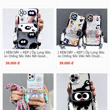
[ KÈM DÂY + KẸP ] Ốp Lưng Silic
[ KÈM DÂY + KẸP ] Ốp Lưng Silic
on Chống Sốc Viền Nổi Good...
on Chống Sốc Viền Nổi Chuột...
39.000 đ
39.000 đ