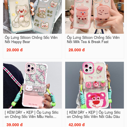
Ốp Lưng Silicon Chống Sốc Viền
Ốp Lưng Silicon Chống Sốc Viền
Nổi Happy Bear
Nổi Milk Tea & Break Fast
20.000 đ
28.000 đ
[ KÈM DÂY + KẸP ] Ốp Lưng Silic
[ KÈM DÂY + KẸP ] Ốp Lưng Silic
on Chống Sốc Viền Mẫu Hello...
on Chống Sốc Viền Nổi Gấu Dâu
39.000 đ
42.000 đ