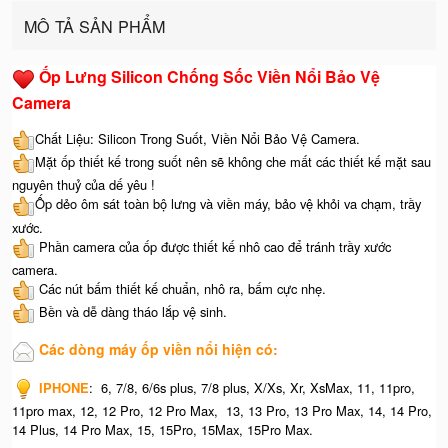
MÔ TẢ SẢN PHẨM
Ốp Lưng Silicon Chống Sốc Viền Nổi Bảo Vệ
Camera
Chất Liệu: Silicon Trong Suốt, Viền Nổi Bảo Vệ Camera.
Mặt ốp thiết kế trong suốt nên sẽ không che mất các thiết kế mặt sau
nguyên thuỷ của dế yêu !
Ốp dẻo ôm sát toàn bộ lưng và viền máy, bảo vệ khỏi va chạm, trầy
xước.
Phần camera của ốp được thiết kế nhô cao để tránh trầy xước
camera.
Các nút bấm thiết kế chuẩn, nhô ra, bấm cực nhẹ.
Bền và dễ dàng tháo lắp vệ sinh.
Các dòng máy ốp viền nổi hiện có:
IPHONE
: 6, 7/8, 6/6s plus, 7/8 plus, X/Xs, Xr, XsMax, 11, 11pro,
11pro max, 12, 12 Pro, 12 Pro Max, 13, 13 Pro, 13 Pro Max, 14, 14 Pro,
14 Plus, 14 Pro Max, 15, 15Pro, 15Max, 15Pro Max.