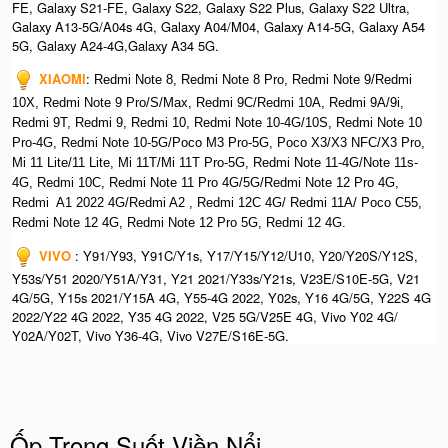
FE, Galaxy S21-FE, Galaxy S22, Galaxy S22 Plus, Galaxy S22 Ultra,
Galaxy A13-5G/A04s 4G, Galaxy A04/M04, Galaxy A14-5G, Galaxy A54
5G, Galaxy A24-4G,Galaxy A34 5G.
XIAOMI
:
Redmi Note 8, Redmi Note 8 Pro, Redmi Note 9/Redmi
10X, Redmi Note 9 Pro/S/Max, Redmi 9C/Redmi 10A, Redmi 9A/9i,
Redmi 9T, Redmi 9, Redmi 10, Redmi Note 10-4G/10S, Redmi Note 10
Pro-4G, Redmi Note 10-5G/Poco M3 Pro-5G, Poco X3/X3 NFC/X3 Pro,
Mi 11 Lite/11 Lite, Mi 11T/Mi 11T Pro-5G, Redmi Note 11-4G/Note 11s-
4G, Redmi 10C, Redmi Note 11 Pro 4G/5G/Redmi Note 12 Pro 4G,
Redmi A1 2022 4G/Redmi A2 , Redmi 12C 4G/ Redmi 11A/ Poco C55,
Redmi Note 12 4G, Redmi Note 12 Pro 5G, Redmi 12 4G.
VIVO
: Y91/Y93, Y91C/Y1s, Y17/Y15/Y12/U10, Y20/Y20S/Y12S,
Y53s/Y51 2020/Y51A/Y31, Y21 2021/Y33s/Y21s, V23E/S10E-5G, V21
4G/5G, Y15s 2021/Y15A 4G, Y55-4G 2022, Y02s, Y16 4G/5G, Y22S 4G
2022/Y22 4G 2022, Y35 4G 2022, V25 5G/V25E 4G, Vivo Y02 4G/
Y02A/Y02T, Vivo Y36-4G, Vivo V27E/S16E-5G.
Ốp Trong Suốt Viền Nổi