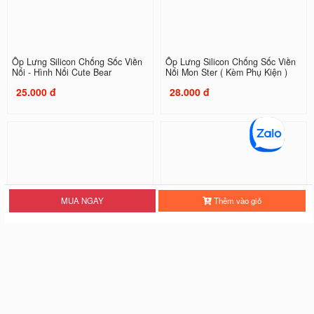
Ốp Lưng Silicon Chống Sốc Viền
Ốp Lưng Silicon Chống Sốc Viền
Nổi - Hình Nổi Cute Bear
Nổi Mon Ster ( Kèm Phụ Kiện )
25.000 đ
28.000 đ
MUA NGAY
Thêm vào giỏ
Ốp Lưng Silicon Chống Sốc Viền
Ốp Lưng Silicon Chống Sốc Viền
Nổi Three Tigers
Nổi Tiger
20.000 đ
20.000 đ