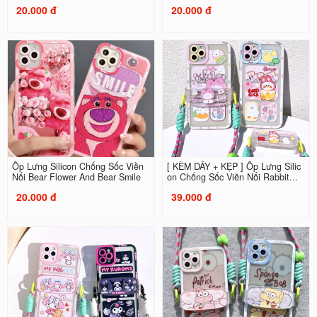
20.000 đ
20.000 đ
Ốp Lưng Silicon Chống Sốc Viền
[ KÈM DÂY + KẸP ] Ốp Lưng Silic
Nổi Bear Flower And Bear Smile
on Chống Sốc Viền Nổi Rabbit...
20.000 đ
39.000 đ