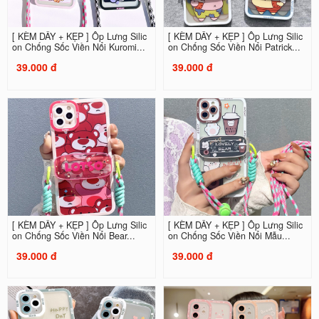
[ KÈM DÂY + KẸP ] Ốp Lưng Silic
[ KÈM DÂY + KẸP ] Ốp Lưng Silic
on Chống Sốc Viền Nổi Kuromi...
on Chống Sốc Viền Nổi Patrick...
39.000 đ
39.000 đ
[ KÈM DÂY + KẸP ] Ốp Lưng Silic
[ KÈM DÂY + KẸP ] Ốp Lưng Silic
on Chống Sốc Viền Nổi Bear...
on Chống Sốc Viền Nổi Mẫu...
39.000 đ
39.000 đ