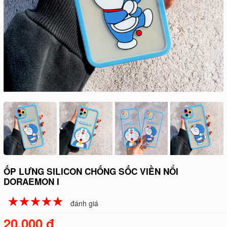
ỐP LƯNG SILICON CHỐNG SỐC VIỀN NỔI
DORAEMON I
☆
★
☆
★
☆
★
☆
★
☆
★
đánh giá
20.000 đ