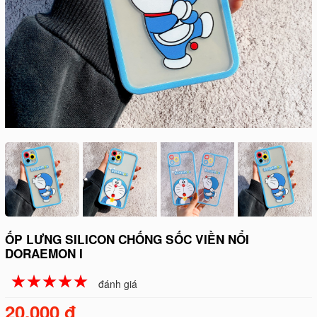
ỐP LƯNG SILICON CHỐNG SỐC VIỀN NỔI
DORAEMON I
☆
★
☆
★
☆
★
☆
★
☆
★
đánh giá
20.000 đ