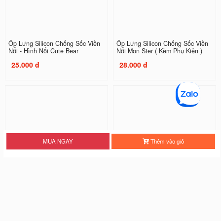
Ốp Lưng Silicon Chống Sốc Viền
Ốp Lưng Silicon Chống Sốc Viền
Nổi - Hình Nổi Cute Bear
Nổi Mon Ster ( Kèm Phụ Kiện )
25.000 đ
28.000 đ
MUA NGAY
Thêm vào giỏ
Ốp Lưng Silicon Chống Sốc Viền
Ốp Lưng Silicon Chống Sốc Viền
Nổi Three Tigers
Nổi Tiger
20.000 đ
20.000 đ