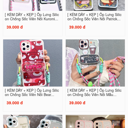
[ KÈM DÂY + KẸP ] Ốp Lưng Silic
[ KÈM DÂY + KẸP ] Ốp Lưng Silic
on Chống Sốc Viền Nổi Kuromi...
on Chống Sốc Viền Nổi Patrick...
39.000 đ
39.000 đ
[ KÈM DÂY + KẸP ] Ốp Lưng Silic
[ KÈM DÂY + KẸP ] Ốp Lưng Silic
on Chống Sốc Viền Nổi Bear...
on Chống Sốc Viền Nổi Mẫu...
39.000 đ
39.000 đ