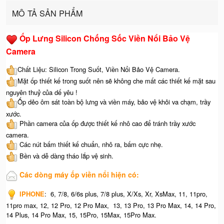
MÔ TẢ SẢN PHẨM
Ốp Lưng Silicon Chống Sốc Viền Nổi Bảo Vệ
Camera
Chất Liệu: Silicon Trong Suốt, Viền Nổi Bảo Vệ Camera.
Mặt ốp thiết kế trong suốt nên sẽ không che mất các thiết kế mặt sau
nguyên thuỷ của dế yêu !
Ốp dẻo ôm sát toàn bộ lưng và viền máy, bảo vệ khỏi va chạm, trầy
xước.
Phần camera của ốp được thiết kế nhô cao để tránh trầy xước
camera.
Các nút bấm thiết kế chuẩn, nhô ra, bấm cực nhẹ.
Bền và dễ dàng tháo lắp vệ sinh.
Các dòng máy ốp viền nổi hiện có:
IPHONE
: 6, 7/8, 6/6s plus, 7/8 plus, X/Xs, Xr, XsMax, 11, 11pro,
11pro max, 12, 12 Pro, 12 Pro Max, 13, 13 Pro, 13 Pro Max, 14, 14 Pro,
14 Plus, 14 Pro Max, 15, 15Pro, 15Max, 15Pro Max.