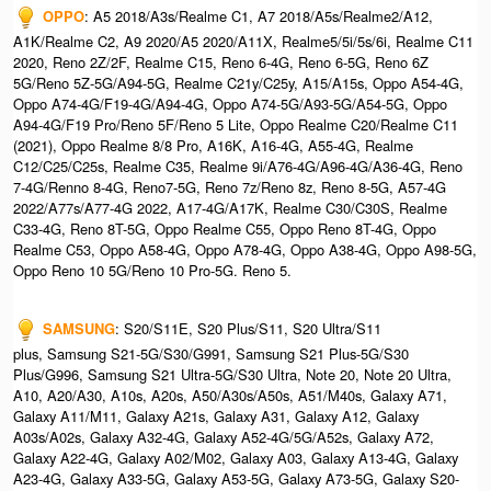
OPPO
: A5 2018/A3s/Realme C1, A7 2018/A5s/Realme2/A12,
A1K/Realme C2, A9 2020/A5 2020/A11X, Realme5/5i/5s/6i, Realme C11
2020, Reno 2Z/2F, Realme C15, Reno 6-4G, Reno 6-5G, Reno 6Z
5G/Reno 5Z-5G/A94-5G, Realme C21y/C25y, A15/A15s, Oppo A54-4G,
Oppo A74-4G/F19-4G/A94-4G, Oppo A74-5G/A93-5G/A54-5G, Oppo
A94-4G/F19 Pro/Reno 5F/Reno 5 Lite, Oppo Realme C20/Realme C11
(2021), Oppo Realme 8/8 Pro, A16K, A16-4G, A55-4G, Realme
C12/C25/C25s, Realme C35, Realme 9i/A76-4G/A96-4G/A36-4G, Reno
7-4G/Renno 8-4G, Reno7-5G, Reno 7z/Reno 8z, Reno 8-5G, A57-4G
2022/A77s/A77-4G 2022, A17-4G/A17K, Realme C30/C30S, Realme
C33-4G, Reno 8T-5G, Oppo Realme C55, Oppo Reno 8T-4G, Oppo
Realme C53, Oppo A58-4G, Oppo A78-4G, Oppo A38-4G, Oppo A98-5G,
Oppo Reno 10 5G/Reno 10 Pro-5G. Reno 5.
SAMSUNG
: S20/S11E, S20 Plus/S11, S20 Ultra/S11
plus, Samsung S21-5G/S30/G991, Samsung S21 Plus-5G/S30
Plus/G996, Samsung S21 Ultra-5G/S30 Ultra, Note 20, Note 20 Ultra,
A10, A20/A30, A10s, A20s, A50/A30s/A50s, A51/M40s, Galaxy A71,
Galaxy A11/M11, Galaxy A21s, Galaxy A31, Galaxy A12, Galaxy
A03s/A02s, Galaxy A32-4G, Galaxy A52-4G/5G/A52s, Galaxy A72,
Galaxy A22-4G, Galaxy A02/M02, Galaxy A03, Galaxy A13-4G, Galaxy
A23-4G, Galaxy A33-5G, Galaxy A53-5G, Galaxy A73-5G, Galaxy S20-