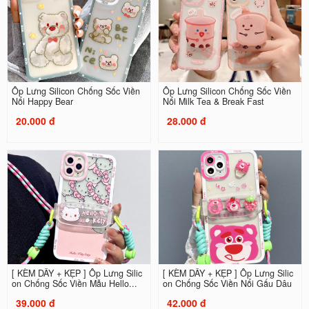
Ốp Lưng Silicon Chống Sốc Viền
Ốp Lưng Silicon Chống Sốc Viền
Nổi Happy Bear
Nổi Milk Tea & Break Fast
20.000 đ
28.000 đ
[ KÈM DÂY + KẸP ] Ốp Lưng Silic
[ KÈM DÂY + KẸP ] Ốp Lưng Silic
on Chống Sốc Viền Mẫu Hello...
on Chống Sốc Viền Nổi Gấu Dâu
39.000 đ
42.000 đ