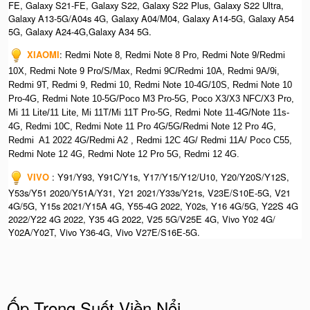
FE, Galaxy S21-FE, Galaxy S22, Galaxy S22 Plus, Galaxy S22 Ultra,
Galaxy A13-5G/A04s 4G, Galaxy A04/M04, Galaxy A14-5G, Galaxy A54
5G, Galaxy A24-4G,Galaxy A34 5G.
XIAOMI
:
Redmi Note 8, Redmi Note 8 Pro, Redmi Note 9/Redmi
10X, Redmi Note 9 Pro/S/Max, Redmi 9C/Redmi 10A, Redmi 9A/9i,
Redmi 9T, Redmi 9, Redmi 10, Redmi Note 10-4G/10S, Redmi Note 10
Pro-4G, Redmi Note 10-5G/Poco M3 Pro-5G, Poco X3/X3 NFC/X3 Pro,
Mi 11 Lite/11 Lite, Mi 11T/Mi 11T Pro-5G, Redmi Note 11-4G/Note 11s-
4G, Redmi 10C, Redmi Note 11 Pro 4G/5G/Redmi Note 12 Pro 4G,
Redmi A1 2022 4G/Redmi A2 , Redmi 12C 4G/ Redmi 11A/ Poco C55,
Redmi Note 12 4G, Redmi Note 12 Pro 5G, Redmi 12 4G.
VIVO
: Y91/Y93, Y91C/Y1s, Y17/Y15/Y12/U10, Y20/Y20S/Y12S,
Y53s/Y51 2020/Y51A/Y31, Y21 2021/Y33s/Y21s, V23E/S10E-5G, V21
4G/5G, Y15s 2021/Y15A 4G, Y55-4G 2022, Y02s, Y16 4G/5G, Y22S 4G
2022/Y22 4G 2022, Y35 4G 2022, V25 5G/V25E 4G, Vivo Y02 4G/
Y02A/Y02T, Vivo Y36-4G, Vivo V27E/S16E-5G.
Ốp Trong Suốt Viền Nổi