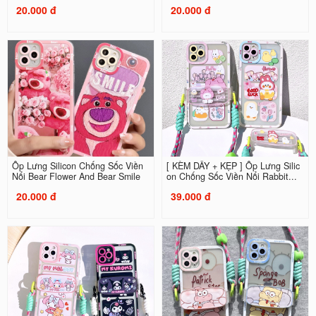
20.000 đ
20.000 đ
Ốp Lưng Silicon Chống Sốc Viền
[ KÈM DÂY + KẸP ] Ốp Lưng Silic
Nổi Bear Flower And Bear Smile
on Chống Sốc Viền Nổi Rabbit...
20.000 đ
39.000 đ