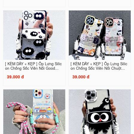
[ KÈM DÂY + KẸP ] Ốp Lưng Silic
[ KÈM DÂY + KẸP ] Ốp Lưng Silic
on Chống Sốc Viền Nổi Good...
on Chống Sốc Viền Nổi Chuột...
39.000 đ
39.000 đ