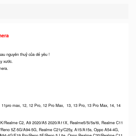
mera
 sau nguyên thuỷ của dế yêu !
ầy xước.
mera.
ro, 11pro max, 12, 12 Pro, 12 Pro Max, 13, 13 Pro, 13 Pro Max, 14, 14
K/Realme C2, A9 2020/A5 2020/A11X, Realme5/5i/5s/6i, Realme C11
G/Reno 5Z-5G/A94-5G, Realme C21y/C25y, A15/A15s, Oppo A54-4G,
94-4G/F19 Pro/Reno 5F/Reno 5 Lite, Oppo Realme C20/Realme C11