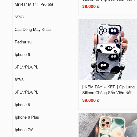
Mi14T/ Mi14T Pro 5G
39.000 đ
6/7/8
Các Dòng Máy Khác
Redmi 13
Iphone 5
6PL/7PL/8PL
6/7/8
[ KÈM DÂY + KẸP ] Ốp Lưng
6PL/7PL/8PL
Silicon Chống Sốc Viền Nổi...
39.000 đ
Iphone 6
Iphone 6 Plus
Iphone 7/8