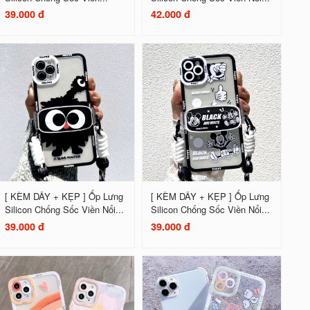
39.000 đ
42.000 đ
[ KÈM DÂY + KẸP ] Ốp Lưng
[ KÈM DÂY + KẸP ] Ốp Lưng
Silicon Chống Sốc Viền Nổi...
Silicon Chống Sốc Viền Nổi...
39.000 đ
39.000 đ