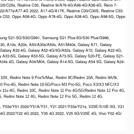
C25/C25s, Realme C35, Realme 9i/A76-4G/A96-4G/A36-4G, Reno 7-
022/A77s/A77-4G 2022, A17-4G/A17K, Realme C30/C30S, Realme C33-
e C53, Oppo A58-4G, Oppo A78-4G, Oppo A38-4G, Oppo A98-5G, Oppo
msung S21-5G/S30/G991, Samsung S21 Plus-5G/S30 Plus/G996,
/A30, A10s, A20s, A50/A30s/A50s, A51/M40s, Galaxy A71, Galaxy
 Galaxy A32-4G, Galaxy A52-4G/5G/A52s, Galaxy A72, Galaxy A22-4G,
y A33-5G, Galaxy A53-5G, Galaxy A73-5G, Galaxy S20-FE, Galaxy S21-
/A04s 4G, Galaxy A04/M04, Galaxy A14-5G, Galaxy A54 5G, Galaxy A24-
 10X, Redmi Note 9 Pro/S/Max, Redmi 9C/Redmi 10A, Redmi 9A/9i,
 10 Pro-4G, Redmi Note 10-5G/Poco M3 Pro-5G, Poco X3/X3 NFC/X3
ote 11s-4G, Redmi 10C, Redmi Note 11 Pro 4G/5G/Redmi Note 12 Pro 4G,
, Redmi Note 12 4G, Redmi Note 12 Pro 5G, Redmi 12 4G.
, Y53s/Y51 2020/Y51A/Y31, Y21 2021/Y33s/Y21s, V23E/S10E-5G, V21
4G 2022/Y22 4G 2022, Y35 4G 2022, V25 5G/V25E 4G, Vivo Y02 4G/