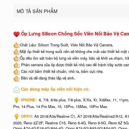
MÔ TẢ SẢN PHẨM
Ốp Lưng Silicon Chống Sốc Viền Nổi Bảo Vệ Ca
Chất Liệu: Silicon Trong Suốt, Viền Nổi Bảo Vệ Camera.
Mặt ốp thiết kế trong suốt nên sẽ không che mất các thiết kế mặt
Ốp dẻo ôm sát toàn bộ lưng và viền máy, bảo vệ khỏi va chạm, tr
Phần camera của ốp được thiết kế nhô cao để tránh trầy xước ca
Các nút bấm thiết kế chuẩn, nhô ra, bấm cực nhẹ.
Bền và dễ dàng tháo lắp vệ sinh.
Các dòng máy ốp viền nổi hiện có:
IPHONE
: 6, 7/8, 6/6s plus, 7/8 plus, X/Xs, Xr, XsMax, 11, 11p
Pro, 14 Plus, 14 Pro Max, 15, 15Pro, 15Max, 15Pro Max.
OPPO
: A5 2018/A3s/Realme C1, A7 2018/A5s/Realme2/A12, A1
2020, Reno 2Z/2F, Realme C15, Reno 6-4G, Reno 6-5G, Reno 6Z 5
Oppo A74-4G/F19-4G/A94-4G, Oppo A74-5G/A93-5G/A54-5G, Oppo A