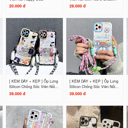
20.000 đ
28.000 đ
[ KÈM DÂY + KẸP ] Ốp Lưng
[ KÈM DÂY + KẸP ] Ốp Lưng
Silicon Chống Sốc Viền Nổi...
Silicon Chống Sốc Viền Nổi...
39.000 đ
39.000 đ