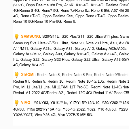
(2021), Oppo Realme 8/8 Pro, A16K, A16-4G, A55-4G, Realme C12/
4G/Renno 8-4G, Reno7-5G, Reno 7z/Reno 8z, Reno 8-5G, A57-4G 2
4G, Reno 8T-5G, Oppo Realme C55, Oppo Reno 8T-4G, Oppo Realm
Reno 10 5G/Reno 10 Pro-5G. Reno 5.
SAMSUNG
: S20/S11E, S20 Plus/S11, S20 Ultra/S11 plus, Sa
Samsung S21 Ultra-5G/S30 Ultra, Note 20, Note 20 Ultra, A10, A20
A11/M11, Galaxy A21s, Galaxy A31, Galaxy A12, Galaxy A03s/A02s,
Galaxy A02/M02, Galaxy A03, Galaxy A13-4G, Galaxy A23-4G, Galax
FE, Galaxy S22, Galaxy S22 Plus, Galaxy S22 Ultra, Galaxy A13-5G
4G,Galaxy A34 5G.
XIAOMI
:
Redmi Note 8, Redmi Note 8 Pro, Redmi Note 9/Redmi
Redmi 9T, Redmi 9, Redmi 10, Redmi Note 10-4G/10S, Redmi Note
Pro, Mi 11 Lite/11 Lite, Mi 11T/Mi 11T Pro-5G, Redmi Note 11-4G/N
Redmi A1 2022 4G/Redmi A2 , Redmi 12C 4G/ Redmi 11A/ Poco C55
VIVO
: Y91/Y93, Y91C/Y1s, Y17/Y15/Y12/U10, Y20/Y20S/Y12S
4G/5G, Y15s 2021/Y15A 4G, Y55-4G 2022, Y02s, Y16 4G/5G, Y22S 
Y02A/Y02T, Vivo Y36-4G, Vivo V27E/S16E-5G.