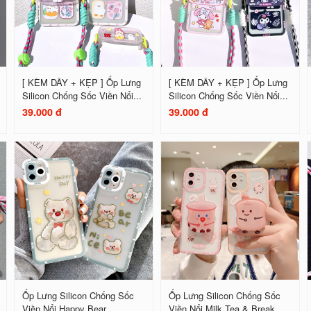
[ KÈM DÂY + KẸP ] Ốp Lưng
[ KÈM DÂY + KẸP ] Ốp Lưng
Silicon Chống Sốc Viền Nổi...
Silicon Chống Sốc Viền Nổi...
39.000 đ
39.000 đ
Ốp Lưng Silicon Chống Sốc
Ốp Lưng Silicon Chống Sốc
Viền Nổi Happy Bear
Viền Nổi Milk Tea & Break...