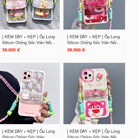
[ KÈM DÂY + KẸP ] Ốp Lưng
[ KÈM DÂY + KẸP ] Ốp Lưng
Silicon Chống Sốc Viền Nổi...
Silicon Chống Sốc Viền Nổi...
39.000 đ
39.000 đ
[ KÈM DÂY + KẸP ] Ốp Lưng
[ KÈM DÂY + KẸP ] Ốp Lưng
Silicon Chống Sốc Viền...
Silicon Chống Sốc Viền Nổi...