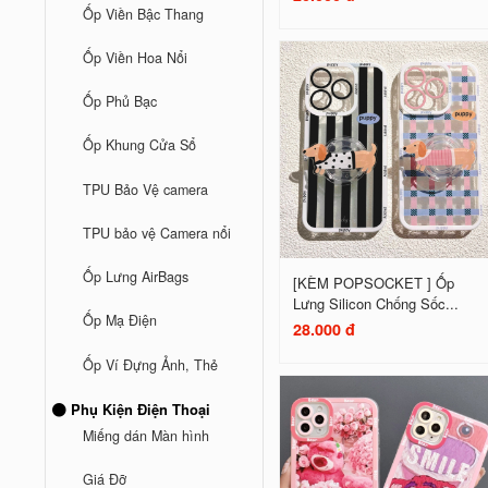
Ốp Viền Bậc Thang
Ốp Viền Hoa Nổi
Ốp Phủ Bạc
Ốp Khung Cửa Sổ
TPU Bảo Vệ camera
TPU bảo vệ Camera nổi
Ốp Lưng AirBags
[KÈM POPSOCKET ] Ốp
Lưng Silicon Chống Sốc...
Ốp Mạ Điện
28.000 đ
Ốp Ví Đựng Ảnh, Thẻ
Phụ Kiện Điện Thoại
Miếng dán Màn hình
Giá Đỡ