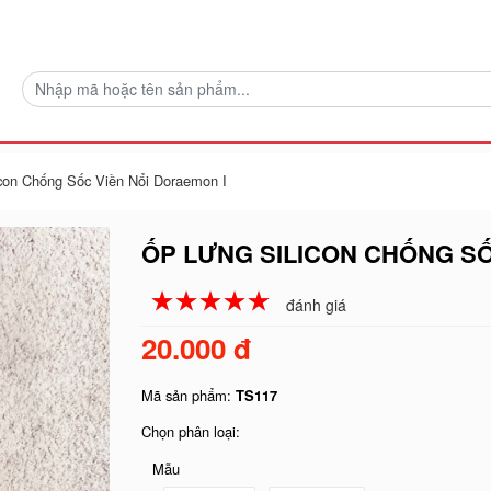
con Chống Sốc Viền Nổi Doraemon I
ỐP LƯNG SILICON CHỐNG SỐ
☆
★
☆
★
☆
★
☆
★
☆
★
đánh giá
20.000 đ
Mã sản phẩm:
TS117
Chọn phân loại:
Mẫu