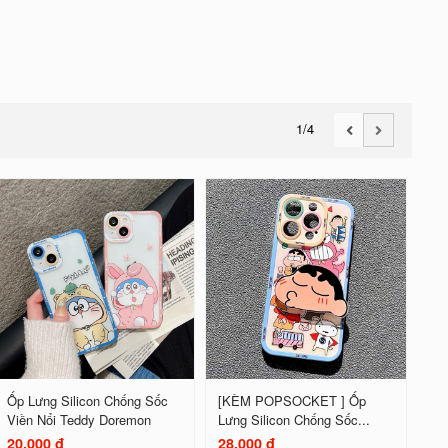
1
/4
Ốp Lưng Silicon Chống Sốc
[KÈM POPSOCKET ] Ốp
Viền Nổi Teddy Doremon
Lưng Silicon Chống Sốc...
20.000 đ
28.000 đ