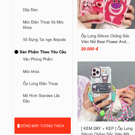
Dây Đeo
Móc Điện Thoại Và Móc
Khóa
Ốp Lưng Silicon Chống Sốc
Vỏ Đựng Tai nge Airpods
Viền Nổi Bear Flower And...
20.000 đ
Sản Phẩm Theo Yêu Cầu
Văn Phòng Phẩm
Móc khóa
Ốp Lưng Điện Thoại
Mô Hình Standee Lắc
Đầu
DÒNG MÁY TƯƠNG THÍCH
[ KÈM DÂY + KẸP ] Ốp Lưng
Silicon Chống Sốc Viền Nổi...