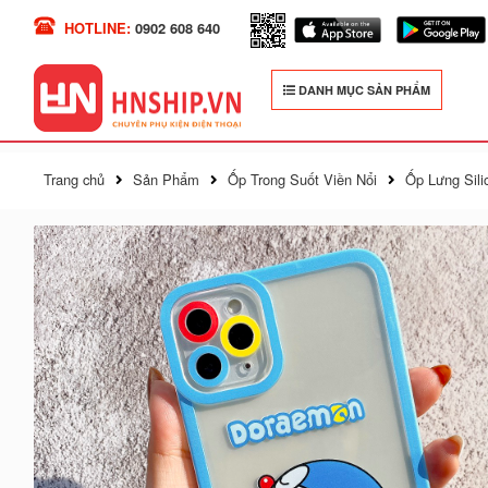
HOTLINE:
0902 608 640
DANH MỤC SẢN PHẨM
Trang chủ
Sản Phẩm
Ốp Trong Suốt Viền Nổi
Ốp Lưng Sili