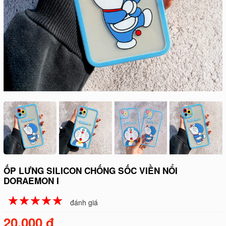
ỐP LƯNG SILICON CHỐNG SỐC VIỀN NỔI
DORAEMON I
☆
★
☆
★
☆
★
☆
★
☆
★
đánh giá
20.000 đ