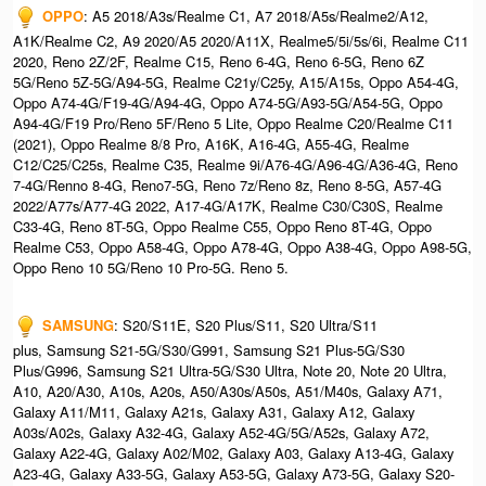
OPPO
: A5 2018/A3s/Realme C1, A7 2018/A5s/Realme2/A12,
A1K/Realme C2, A9 2020/A5 2020/A11X, Realme5/5i/5s/6i, Realme C11
2020, Reno 2Z/2F, Realme C15, Reno 6-4G, Reno 6-5G, Reno 6Z
5G/Reno 5Z-5G/A94-5G, Realme C21y/C25y, A15/A15s, Oppo A54-4G,
Oppo A74-4G/F19-4G/A94-4G, Oppo A74-5G/A93-5G/A54-5G, Oppo
A94-4G/F19 Pro/Reno 5F/Reno 5 Lite, Oppo Realme C20/Realme C11
(2021), Oppo Realme 8/8 Pro, A16K, A16-4G, A55-4G, Realme
C12/C25/C25s, Realme C35, Realme 9i/A76-4G/A96-4G/A36-4G, Reno
7-4G/Renno 8-4G, Reno7-5G, Reno 7z/Reno 8z, Reno 8-5G, A57-4G
2022/A77s/A77-4G 2022, A17-4G/A17K, Realme C30/C30S, Realme
C33-4G, Reno 8T-5G, Oppo Realme C55, Oppo Reno 8T-4G, Oppo
Realme C53, Oppo A58-4G, Oppo A78-4G, Oppo A38-4G, Oppo A98-5G,
Oppo Reno 10 5G/Reno 10 Pro-5G. Reno 5.
SAMSUNG
: S20/S11E, S20 Plus/S11, S20 Ultra/S11
plus, Samsung S21-5G/S30/G991, Samsung S21 Plus-5G/S30
Plus/G996, Samsung S21 Ultra-5G/S30 Ultra, Note 20, Note 20 Ultra,
A10, A20/A30, A10s, A20s, A50/A30s/A50s, A51/M40s, Galaxy A71,
Galaxy A11/M11, Galaxy A21s, Galaxy A31, Galaxy A12, Galaxy
A03s/A02s, Galaxy A32-4G, Galaxy A52-4G/5G/A52s, Galaxy A72,
Galaxy A22-4G, Galaxy A02/M02, Galaxy A03, Galaxy A13-4G, Galaxy
A23-4G, Galaxy A33-5G, Galaxy A53-5G, Galaxy A73-5G, Galaxy S20-