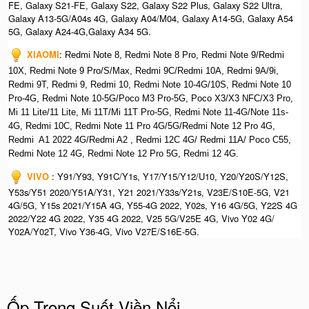
FE, Galaxy S21-FE, Galaxy S22, Galaxy S22 Plus, Galaxy S22 Ultra,
Galaxy A13-5G/A04s 4G, Galaxy A04/M04, Galaxy A14-5G, Galaxy A54
5G, Galaxy A24-4G,Galaxy A34 5G.
XIAOMI
:
Redmi Note 8, Redmi Note 8 Pro, Redmi Note 9/Redmi
10X, Redmi Note 9 Pro/S/Max, Redmi 9C/Redmi 10A, Redmi 9A/9i,
Redmi 9T, Redmi 9, Redmi 10, Redmi Note 10-4G/10S, Redmi Note 10
Pro-4G, Redmi Note 10-5G/Poco M3 Pro-5G, Poco X3/X3 NFC/X3 Pro,
Mi 11 Lite/11 Lite, Mi 11T/Mi 11T Pro-5G, Redmi Note 11-4G/Note 11s-
4G, Redmi 10C, Redmi Note 11 Pro 4G/5G/Redmi Note 12 Pro 4G,
Redmi A1 2022 4G/Redmi A2 , Redmi 12C 4G/ Redmi 11A/ Poco C55,
Redmi Note 12 4G, Redmi Note 12 Pro 5G, Redmi 12 4G.
VIVO
: Y91/Y93, Y91C/Y1s, Y17/Y15/Y12/U10, Y20/Y20S/Y12S,
Y53s/Y51 2020/Y51A/Y31, Y21 2021/Y33s/Y21s, V23E/S10E-5G, V21
4G/5G, Y15s 2021/Y15A 4G, Y55-4G 2022, Y02s, Y16 4G/5G, Y22S 4G
2022/Y22 4G 2022, Y35 4G 2022, V25 5G/V25E 4G, Vivo Y02 4G/
Y02A/Y02T, Vivo Y36-4G, Vivo V27E/S16E-5G.
Ốp Trong Suốt Viền Nổi