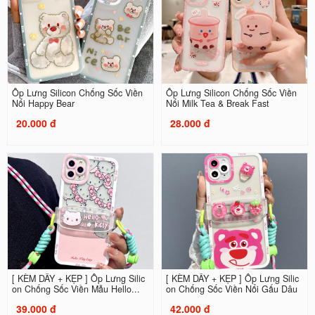
Ốp Lưng Silicon Chống Sốc Viền
Ốp Lưng Silicon Chống Sốc Viền
Nổi Happy Bear
Nổi Milk Tea & Break Fast
20.000 đ
28.000 đ
[ KÈM DÂY + KẸP ] Ốp Lưng Silic
[ KÈM DÂY + KẸP ] Ốp Lưng Silic
on Chống Sốc Viền Mẫu Hello...
on Chống Sốc Viền Nổi Gấu Dâu
39.000 đ
42.000 đ