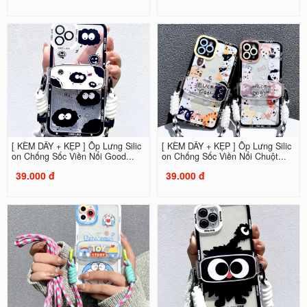
[ KÈM DÂY + KẸP ] Ốp Lưng Silic
[ KÈM DÂY + KẸP ] Ốp Lưng Silic
on Chống Sốc Viền Nổi Good...
on Chống Sốc Viền Nổi Chuột...
39.000 đ
39.000 đ