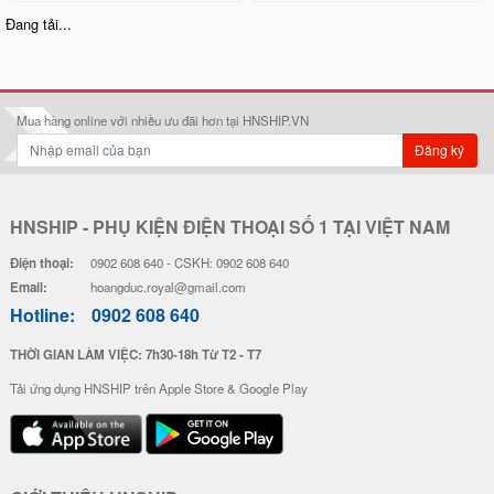
Ốp Lưng Silicon Chống Sốc Viền
Ốp Lưng Silicon Chống Sốc Viền
Nổi - Hình Nổi Happy Day
Nổi Pokemon x Doremon
28.000 đ
20.000 đ