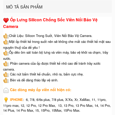
MÔ TẢ SẢN PHẨM
Ốp Lưng Silicon Chống Sốc Viền Nổi Bảo Vệ
Camera
Chất Liệu: Silicon Trong Suốt, Viền Nổi Bảo Vệ Camera.
Mặt ốp thiết kế trong suốt nên sẽ không che mất các thiết kế mặt sau
nguyên thuỷ của dế yêu !
Ốp dẻo ôm sát toàn bộ lưng và viền máy, bảo vệ khỏi va chạm, trầy
xước.
Phần camera của ốp được thiết kế nhô cao để tránh trầy xước
camera.
Các nút bấm thiết kế chuẩn, nhô ra, bấm cực nhẹ.
Bền và dễ dàng tháo lắp vệ sinh.
Các dòng máy ốp viền nổi hiện có:
IPHONE
: 6, 7/8, 6/6s plus, 7/8 plus, X/Xs, Xr, XsMax, 11, 11pro,
11pro max, 12, 12 Pro, 12 Pro Max, 13, 13 Pro, 13 Pro Max, 14, 14 Pro,
14 Plus, 14 Pro Max, 15, 15Pro, 15Max, 15Pro Max.