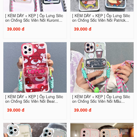
[ KÈM DÂY + KẸP ] Ốp Lưng Silic
[ KÈM DÂY + KẸP ] Ốp Lưng Silic
on Chống Sốc Viền Nổi Kuromi...
on Chống Sốc Viền Nổi Patrick...
39.000 đ
39.000 đ
[ KÈM DÂY + KẸP ] Ốp Lưng Silic
[ KÈM DÂY + KẸP ] Ốp Lưng Silic
on Chống Sốc Viền Nổi Bear...
on Chống Sốc Viền Nổi Mẫu...
39.000 đ
39.000 đ