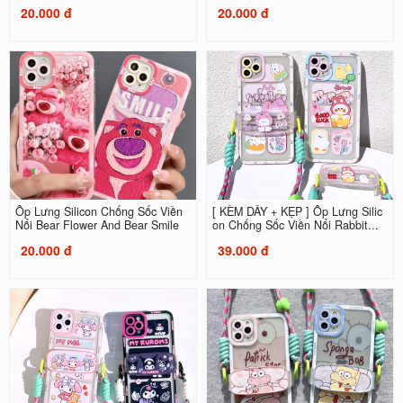
20.000 đ
20.000 đ
Ốp Lưng Silicon Chống Sốc Viền
[ KÈM DÂY + KẸP ] Ốp Lưng Silic
Nổi Bear Flower And Bear Smile
on Chống Sốc Viền Nổi Rabbit...
20.000 đ
39.000 đ