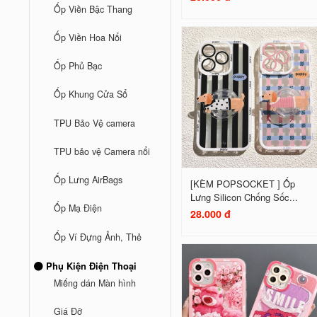
Ốp Viền Bậc Thang
Ốp Viền Hoa Nổi
Ốp Phủ Bạc
Ốp Khung Cửa Sổ
TPU Bảo Vệ camera
TPU bảo vệ Camera nổi
Ốp Lưng AirBags
[KÈM POPSOCKET ] Ốp
Lưng Silicon Chống Sốc...
Ốp Mạ Điện
28.000 đ
Ốp Ví Đựng Ảnh, Thẻ
Phụ Kiện Điện Thoại
Miếng dán Màn hình
Giá Đỡ