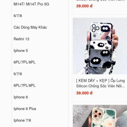
Mi14T/ Mi14T Pro 5G
39.000 đ
6/7/8
Các Dòng Máy Khác
Redmi 13
Iphone 5
6PL/7PL/8PL
6/7/8
[ KÈM DÂY + KẸP ] Ốp Lưng
6PL/7PL/8PL
Silicon Chống Sốc Viền Nổi...
39.000 đ
Iphone 6
Iphone 6 Plus
Iphone 7/8