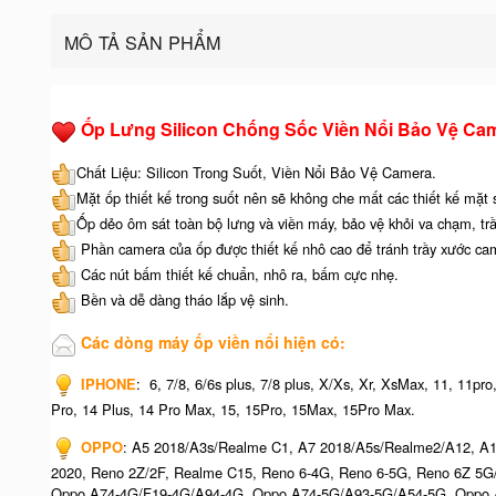
MÔ TẢ SẢN PHẨM
Ốp Lưng Silicon Chống Sốc Viền Nổi Bảo Vệ Ca
Chất Liệu: Silicon Trong Suốt, Viền Nổi Bảo Vệ Camera.
Mặt ốp thiết kế trong suốt nên sẽ không che mất các thiết kế mặt
Ốp dẻo ôm sát toàn bộ lưng và viền máy, bảo vệ khỏi va chạm, tr
Phần camera của ốp được thiết kế nhô cao để tránh trầy xước ca
Các nút bấm thiết kế chuẩn, nhô ra, bấm cực nhẹ.
Bền và dễ dàng tháo lắp vệ sinh.
Các dòng máy ốp viền nổi hiện có:
IPHONE
: 6, 7/8, 6/6s plus, 7/8 plus, X/Xs, Xr, XsMax, 11, 11p
Pro, 14 Plus, 14 Pro Max, 15, 15Pro, 15Max, 15Pro Max.
OPPO
: A5 2018/A3s/Realme C1, A7 2018/A5s/Realme2/A12, A1
2020, Reno 2Z/2F, Realme C15, Reno 6-4G, Reno 6-5G, Reno 6Z 5
Oppo A74-4G/F19-4G/A94-4G, Oppo A74-5G/A93-5G/A54-5G, Oppo A