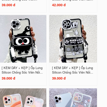
39.000 đ
42.000 đ
[ KÈM DÂY + KẸP ] Ốp Lưng
[ KÈM DÂY + KẸP ] Ốp Lưng
Silicon Chống Sốc Viền Nổi...
Silicon Chống Sốc Viền Nổi...
39.000 đ
39.000 đ