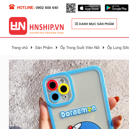
HOTLINE:
0902 608 640
DANH MỤC SẢN PHẨM
Trang chủ
Sản Phẩm
Ốp Trong Suốt Viền Nổi
Ốp Lưng Sili