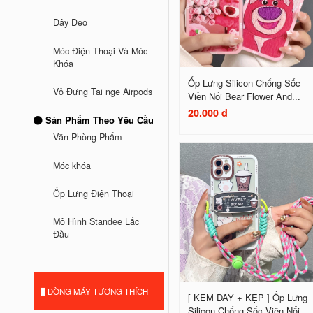
Dây Đeo
Móc Điện Thoại Và Móc
Khóa
Ốp Lưng Silicon Chống Sốc
Vỏ Đựng Tai nge Airpods
Viền Nổi Bear Flower And...
20.000 đ
Sản Phẩm Theo Yêu Cầu
Văn Phòng Phẩm
Móc khóa
Ốp Lưng Điện Thoại
Mô Hình Standee Lắc
Đầu
DÒNG MÁY TƯƠNG THÍCH
[ KÈM DÂY + KẸP ] Ốp Lưng
Silicon Chống Sốc Viền Nổi...