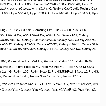
C25/C25s, Realme C35, Realme 9i/A76-4G/A96-4G/A36-4G, Reno 7-
022/A77s/A77-4G 2022, A17-4G/A17K, Realme C30/C30S, Realme C33-
e C53, Oppo A58-4G, Oppo A78-4G, Oppo A38-4G, Oppo A98-5G, Oppo
msung S21-5G/S30/G991, Samsung S21 Plus-5G/S30 Plus/G996,
/A30, A10s, A20s, A50/A30s/A50s, A51/M40s, Galaxy A71, Galaxy
 Galaxy A32-4G, Galaxy A52-4G/5G/A52s, Galaxy A72, Galaxy A22-4G,
y A33-5G, Galaxy A53-5G, Galaxy A73-5G, Galaxy S20-FE, Galaxy S21-
/A04s 4G, Galaxy A04/M04, Galaxy A14-5G, Galaxy A54 5G, Galaxy A24-
 10X, Redmi Note 9 Pro/S/Max, Redmi 9C/Redmi 10A, Redmi 9A/9i,
 10 Pro-4G, Redmi Note 10-5G/Poco M3 Pro-5G, Poco X3/X3 NFC/X3
ote 11s-4G, Redmi 10C, Redmi Note 11 Pro 4G/5G/Redmi Note 12 Pro 4G,
, Redmi Note 12 4G, Redmi Note 12 Pro 5G, Redmi 12 4G.
, Y53s/Y51 2020/Y51A/Y31, Y21 2021/Y33s/Y21s, V23E/S10E-5G, V21
4G 2022/Y22 4G 2022, Y35 4G 2022, V25 5G/V25E 4G, Vivo Y02 4G/