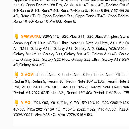
(2021), Oppo Realme 8/8 Pro, A16K, A16-4G, A55-4G, Realme C12/
4G/Renno 8-4G, Reno7-5G, Reno 7z/Reno 8z, Reno 8-5G, A57-4G 2
4G, Reno 8T-5G, Oppo Realme C55, Oppo Reno 8T-4G, Oppo Realm
Reno 10 5G/Reno 10 Pro-5G. Reno 5.
SAMSUNG
: S20/S11E, S20 Plus/S11, S20 Ultra/S11 plus, Sa
Samsung S21 Ultra-5G/S30 Ultra, Note 20, Note 20 Ultra, A10, A20
A11/M11, Galaxy A21s, Galaxy A31, Galaxy A12, Galaxy A03s/A02s,
Galaxy A02/M02, Galaxy A03, Galaxy A13-4G, Galaxy A23-4G, Galax
FE, Galaxy S22, Galaxy S22 Plus, Galaxy S22 Ultra, Galaxy A13-5G
4G,Galaxy A34 5G.
XIAOMI
:
Redmi Note 8, Redmi Note 8 Pro, Redmi Note 9/Redmi
Redmi 9T, Redmi 9, Redmi 10, Redmi Note 10-4G/10S, Redmi Note
Pro, Mi 11 Lite/11 Lite, Mi 11T/Mi 11T Pro-5G, Redmi Note 11-4G/N
Redmi A1 2022 4G/Redmi A2 , Redmi 12C 4G/ Redmi 11A/ Poco C55
VIVO
: Y91/Y93, Y91C/Y1s, Y17/Y15/Y12/U10, Y20/Y20S/Y12S
4G/5G, Y15s 2021/Y15A 4G, Y55-4G 2022, Y02s, Y16 4G/5G, Y22S 
Y02A/Y02T, Vivo Y36-4G, Vivo V27E/S16E-5G.