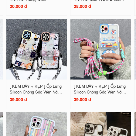
20.000 đ
28.000 đ
[ KÈM DÂY + KẸP ] Ốp Lưng
[ KÈM DÂY + KẸP ] Ốp Lưng
Silicon Chống Sốc Viền Nổi...
Silicon Chống Sốc Viền Nổi...
39.000 đ
39.000 đ