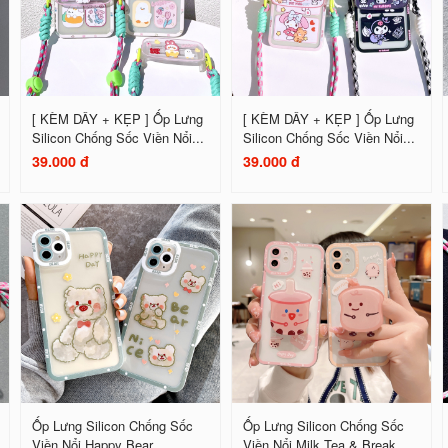
[ KÈM DÂY + KẸP ] Ốp Lưng
[ KÈM DÂY + KẸP ] Ốp Lưng
Silicon Chống Sốc Viền Nổi...
Silicon Chống Sốc Viền Nổi...
39.000 đ
39.000 đ
Ốp Lưng Silicon Chống Sốc
Ốp Lưng Silicon Chống Sốc
Viền Nổi Happy Bear
Viền Nổi Milk Tea & Break...