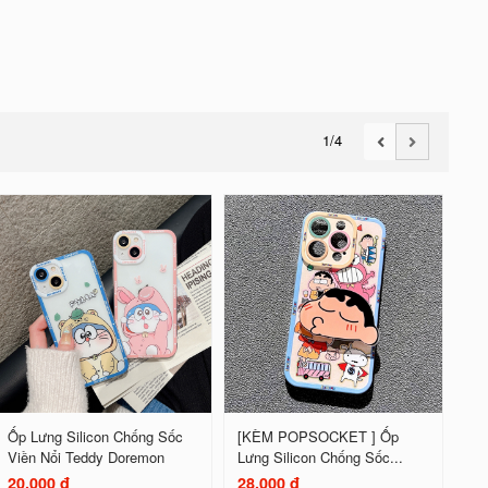
1
/4
Ốp Lưng Silicon Chống Sốc
[KÈM POPSOCKET ] Ốp
Viền Nổi Teddy Doremon
Lưng Silicon Chống Sốc...
20.000 đ
28.000 đ