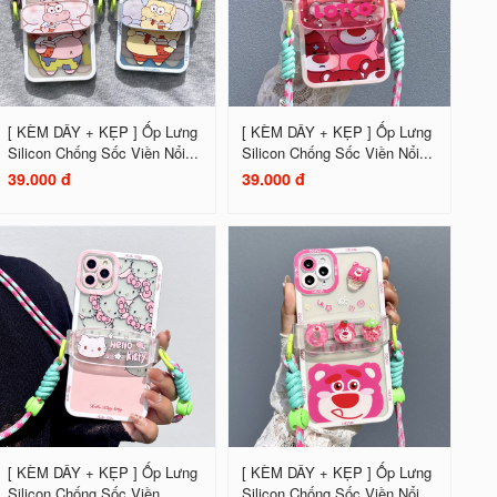
[ KÈM DÂY + KẸP ] Ốp Lưng
[ KÈM DÂY + KẸP ] Ốp Lưng
Silicon Chống Sốc Viền Nổi...
Silicon Chống Sốc Viền Nổi...
39.000 đ
39.000 đ
[ KÈM DÂY + KẸP ] Ốp Lưng
[ KÈM DÂY + KẸP ] Ốp Lưng
Silicon Chống Sốc Viền...
Silicon Chống Sốc Viền Nổi...