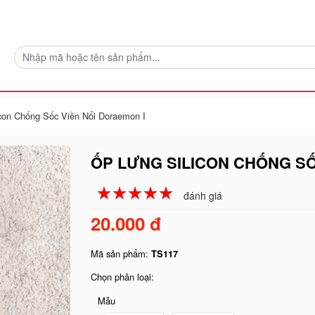
con Chống Sốc Viền Nổi Doraemon I
ỐP LƯNG SILICON CHỐNG SỐ
☆
★
☆
★
☆
★
☆
★
☆
★
đánh giá
20.000 đ
Mã sản phẩm:
TS117
Chọn phân loại:
Mẫu