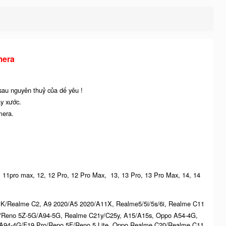
mera
 sau nguyên thuỷ của dế yêu !
ầy xước.
mera.
ro, 11pro max, 12, 12 Pro, 12 Pro Max, 13, 13 Pro, 13 Pro Max, 14, 14
K/Realme C2, A9 2020/A5 2020/A11X, Realme5/5i/5s/6i, Realme C11
G/Reno 5Z-5G/A94-5G, Realme C21y/C25y, A15/A15s, Oppo A54-4G,
94-4G/F19 Pro/Reno 5F/Reno 5 Lite, Oppo Realme C20/Realme C11