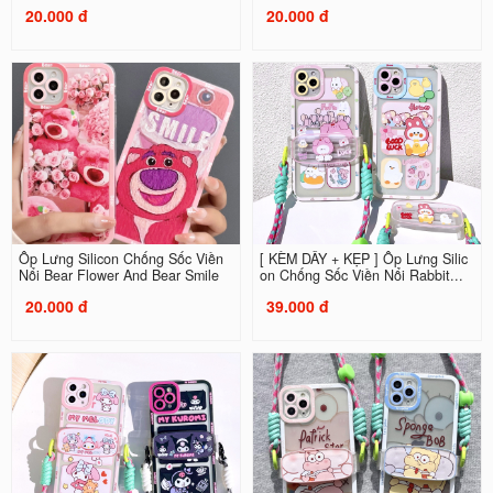
20.000 đ
20.000 đ
Ốp Lưng Silicon Chống Sốc Viền
[ KÈM DÂY + KẸP ] Ốp Lưng Silic
Nổi Bear Flower And Bear Smile
on Chống Sốc Viền Nổi Rabbit...
20.000 đ
39.000 đ