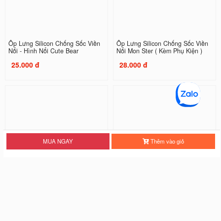
Ốp Lưng Silicon Chống Sốc Viền
Ốp Lưng Silicon Chống Sốc Viền
Nổi - Hình Nổi Cute Bear
Nổi Mon Ster ( Kèm Phụ Kiện )
25.000 đ
28.000 đ
MUA NGAY
Thêm vào giỏ
Ốp Lưng Silicon Chống Sốc Viền
Ốp Lưng Silicon Chống Sốc Viền
Nổi Three Tigers
Nổi Tiger
20.000 đ
20.000 đ