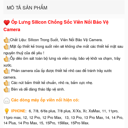
MÔ TẢ SẢN PHẨM
Ốp Lưng Silicon Chống Sốc Viền Nổi Bảo Vệ
Camera
Chất Liệu: Silicon Trong Suốt, Viền Nổi Bảo Vệ Camera.
Mặt ốp thiết kế trong suốt nên sẽ không che mất các thiết kế mặt sau
nguyên thuỷ của dế yêu !
Ốp dẻo ôm sát toàn bộ lưng và viền máy, bảo vệ khỏi va chạm, trầy
xước.
Phần camera của ốp được thiết kế nhô cao để tránh trầy xước
camera.
Các nút bấm thiết kế chuẩn, nhô ra, bấm cực nhẹ.
Bền và dễ dàng tháo lắp vệ sinh.
Các dòng máy ốp viền nổi hiện có:
IPHONE
: 6, 7/8, 6/6s plus, 7/8 plus, X/Xs, Xr, XsMax, 11, 11pro,
11pro max, 12, 12 Pro, 12 Pro Max, 13, 13 Pro, 13 Pro Max, 14, 14 Pro,
14 Plus, 14 Pro Max, 15, 15Pro, 15Max, 15Pro Max.