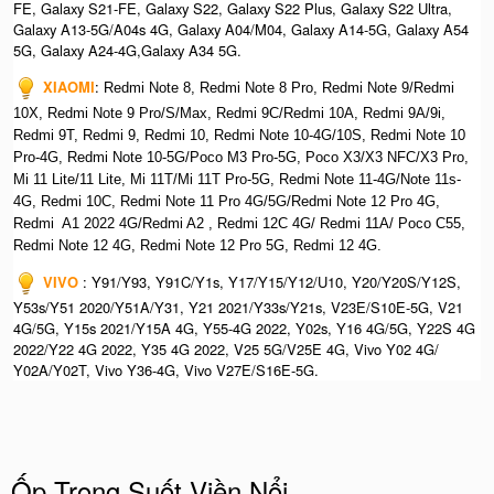
FE, Galaxy S21-FE, Galaxy S22, Galaxy S22 Plus, Galaxy S22 Ultra,
Galaxy A13-5G/A04s 4G, Galaxy A04/M04, Galaxy A14-5G, Galaxy A54
5G, Galaxy A24-4G,Galaxy A34 5G.
XIAOMI
:
Redmi Note 8, Redmi Note 8 Pro, Redmi Note 9/Redmi
10X, Redmi Note 9 Pro/S/Max, Redmi 9C/Redmi 10A, Redmi 9A/9i,
Redmi 9T, Redmi 9, Redmi 10, Redmi Note 10-4G/10S, Redmi Note 10
Pro-4G, Redmi Note 10-5G/Poco M3 Pro-5G, Poco X3/X3 NFC/X3 Pro,
Mi 11 Lite/11 Lite, Mi 11T/Mi 11T Pro-5G, Redmi Note 11-4G/Note 11s-
4G, Redmi 10C, Redmi Note 11 Pro 4G/5G/Redmi Note 12 Pro 4G,
Redmi A1 2022 4G/Redmi A2 , Redmi 12C 4G/ Redmi 11A/ Poco C55,
Redmi Note 12 4G, Redmi Note 12 Pro 5G, Redmi 12 4G.
VIVO
: Y91/Y93, Y91C/Y1s, Y17/Y15/Y12/U10, Y20/Y20S/Y12S,
Y53s/Y51 2020/Y51A/Y31, Y21 2021/Y33s/Y21s, V23E/S10E-5G, V21
4G/5G, Y15s 2021/Y15A 4G, Y55-4G 2022, Y02s, Y16 4G/5G, Y22S 4G
2022/Y22 4G 2022, Y35 4G 2022, V25 5G/V25E 4G, Vivo Y02 4G/
Y02A/Y02T, Vivo Y36-4G, Vivo V27E/S16E-5G.
Ốp Trong Suốt Viền Nổi