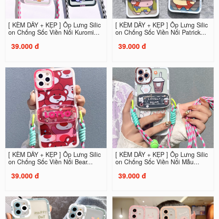
[ KÈM DÂY + KẸP ] Ốp Lưng Silic
[ KÈM DÂY + KẸP ] Ốp Lưng Silic
on Chống Sốc Viền Nổi Kuromi...
on Chống Sốc Viền Nổi Patrick...
39.000 đ
39.000 đ
[ KÈM DÂY + KẸP ] Ốp Lưng Silic
[ KÈM DÂY + KẸP ] Ốp Lưng Silic
on Chống Sốc Viền Nổi Bear...
on Chống Sốc Viền Nổi Mẫu...
39.000 đ
39.000 đ