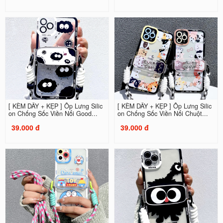
[ KÈM DÂY + KẸP ] Ốp Lưng Silic
[ KÈM DÂY + KẸP ] Ốp Lưng Silic
on Chống Sốc Viền Nổi Good...
on Chống Sốc Viền Nổi Chuột...
39.000 đ
39.000 đ