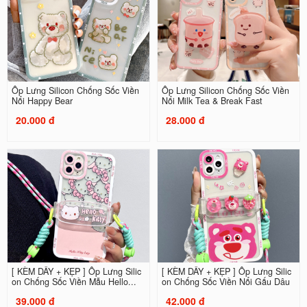
Ốp Lưng Silicon Chống Sốc Viền
Ốp Lưng Silicon Chống Sốc Viền
Nổi Happy Bear
Nổi Milk Tea & Break Fast
20.000 đ
28.000 đ
[ KÈM DÂY + KẸP ] Ốp Lưng Silic
[ KÈM DÂY + KẸP ] Ốp Lưng Silic
on Chống Sốc Viền Mẫu Hello...
on Chống Sốc Viền Nổi Gấu Dâu
39.000 đ
42.000 đ