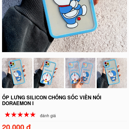
ỐP LƯNG SILICON CHỐNG SỐC VIỀN NỔI
DORAEMON I
☆
★
☆
★
☆
★
☆
★
☆
★
đánh giá
20.000 đ