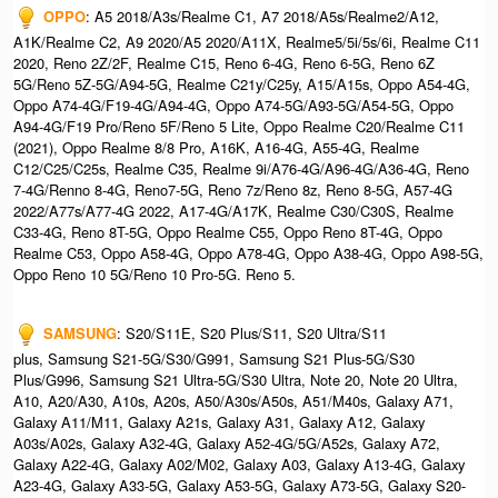
OPPO
: A5 2018/A3s/Realme C1, A7 2018/A5s/Realme2/A12,
A1K/Realme C2, A9 2020/A5 2020/A11X, Realme5/5i/5s/6i, Realme C11
2020, Reno 2Z/2F, Realme C15, Reno 6-4G, Reno 6-5G, Reno 6Z
5G/Reno 5Z-5G/A94-5G, Realme C21y/C25y, A15/A15s, Oppo A54-4G,
Oppo A74-4G/F19-4G/A94-4G, Oppo A74-5G/A93-5G/A54-5G, Oppo
A94-4G/F19 Pro/Reno 5F/Reno 5 Lite, Oppo Realme C20/Realme C11
(2021), Oppo Realme 8/8 Pro, A16K, A16-4G, A55-4G, Realme
C12/C25/C25s, Realme C35, Realme 9i/A76-4G/A96-4G/A36-4G, Reno
7-4G/Renno 8-4G, Reno7-5G, Reno 7z/Reno 8z, Reno 8-5G, A57-4G
2022/A77s/A77-4G 2022, A17-4G/A17K, Realme C30/C30S, Realme
C33-4G, Reno 8T-5G, Oppo Realme C55, Oppo Reno 8T-4G, Oppo
Realme C53, Oppo A58-4G, Oppo A78-4G, Oppo A38-4G, Oppo A98-5G,
Oppo Reno 10 5G/Reno 10 Pro-5G. Reno 5.
SAMSUNG
: S20/S11E, S20 Plus/S11, S20 Ultra/S11
plus, Samsung S21-5G/S30/G991, Samsung S21 Plus-5G/S30
Plus/G996, Samsung S21 Ultra-5G/S30 Ultra, Note 20, Note 20 Ultra,
A10, A20/A30, A10s, A20s, A50/A30s/A50s, A51/M40s, Galaxy A71,
Galaxy A11/M11, Galaxy A21s, Galaxy A31, Galaxy A12, Galaxy
A03s/A02s, Galaxy A32-4G, Galaxy A52-4G/5G/A52s, Galaxy A72,
Galaxy A22-4G, Galaxy A02/M02, Galaxy A03, Galaxy A13-4G, Galaxy
A23-4G, Galaxy A33-5G, Galaxy A53-5G, Galaxy A73-5G, Galaxy S20-