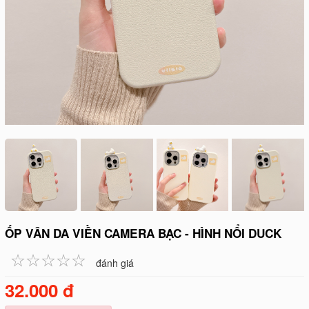
ỐP VÂN DA VIỀN CAMERA BẠC - HÌNH NỔI DUCK
☆
★
☆
★
☆
★
☆
★
☆
★
đánh giá
32.000 đ