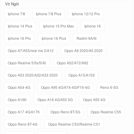
Vịt Ngồi
Iphone 7/8
Iphone 7/8 Plus
Iphone 12/12 Pro
Iphone 14 Plus
Iphone 15 Pro Max
Iphone 16
Iphone 16 Pro
Iphone 16 Plus
Redmi 9A/9i
Oppo A7/A5S/real me 2/A12
Oppo A9 2020/A5 2020
Oppo Realme 5/5s/5i/6i
Oppo A52/A72/A92
Oppo A53 2020/A32/A33 2020
Oppo A15/A15S
Oppo A54-4G
Oppo A95 4G/A74-4G/F19-4G
Reno 6-5G
Oppo A16K
Oppo A16 4G/A55 5G
Oppo A55 4G
Oppo A17 4G/A17K
Oppo Reno 8T-5G
Oppo Realme C55
Oppo Reno 8T-4G
Oppo Realme C53/Realme C51