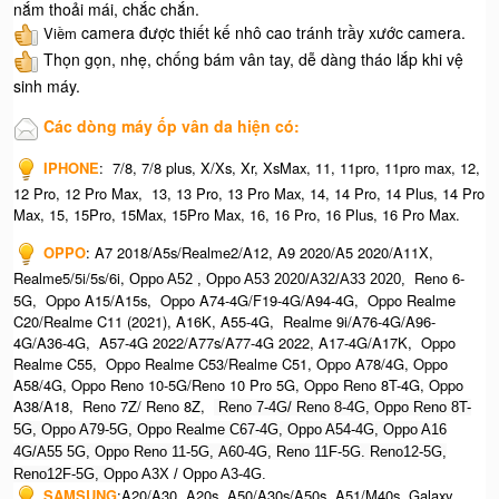
nắm thoải mái, chắc chắn.
camera được thiết kế nhô cao tránh trầy xước camera.
Viềm
Thọn gọn, nhẹ, chống bám vân tay, dễ dàng tháo lắp khi vệ
sinh máy.
Các dòng máy ốp vân da hiện có:
IPHONE
:
7/8, 7/8 plus, X/Xs, Xr, XsMax, 11, 11pro, 11pro max, 12,
12 Pro, 12 Pro Max, 13, 13 Pro, 13 Pro Max, 14, 14 Pro, 14 Plus, 14 Pro
Max, 15, 15Pro, 15Max, 15Pro Max,
16, 16 Pro, 16 Plus, 16 Pro Max.​
OPPO
:
A7 2018/A5s/Realme2/A12, A9 2020/A5 2020/A11X,
Realme5/5i/5s/6i,
Reno 6-
Oppo A52 , O
ppo A53 2020/A32/A33 2020,
5G, Oppo A15/A15s, Oppo A74-4G/F19-4G/A94-4G, Oppo Realme
C20/Realme C11 (2021), A16K, A55-4G, Realme 9i/A76-4G/A96-
4G/A36-4G, A57-4G 2022/A77s/A77-4G 2022, A17-4G/A17K, Oppo
Realme C55, Oppo Realme C53/Realme C51, Oppo A78/4G, Oppo
A58/4G, Oppo Reno 10-5G/Reno 10 Pro 5G, Oppo Reno 8T-4G, Oppo
A38/A18, Reno 7Z/ Reno 8Z,
Reno 7-4G/ Reno 8-4G, Oppo Reno 8T-
5G, Oppo A79-5G, Oppo Realme C67-4G, O
ppo A54-4G, Oppo A16
4G/A55 5G, Oppo Reno 11-5G, A60-4G, Reno 11F-5G. Reno12-5G,
Reno12F-5G, O
ppo A3X / Oppo A3-4G.
SAMSUNG
:
A20/A30, A20s, A50/A30s/A50s, A51/M40s, Galaxy