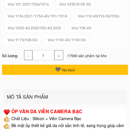
Vivo Y21 2021/Y33s/Y21s
Vivo V23E/S10E 5G
Vivo Y15s 2021/ Y15A-4G/ Y01/ Y01A
Vivo Y16 4G/Y16 5G/Y02s
Vivo Y22S-4G 2022/Y22-4G 2022
Vivo Y36-4G
Vivo Y17S/Y28-5G
Vivo Y100-4G/ Y100-5G
-
+
Số lượng:
17569 sản phẩm tại kho
Yêu thích
MÔ TẢ SẢN PHẨM
ỐP VÂN DA VIỀN CAMERA BẠC
Chất Liệu : Silicon + Viền Camera Bạc
Bề mặt ốp thiết kế giả da nổi sần tinh tế, sang trọng giúp cầm