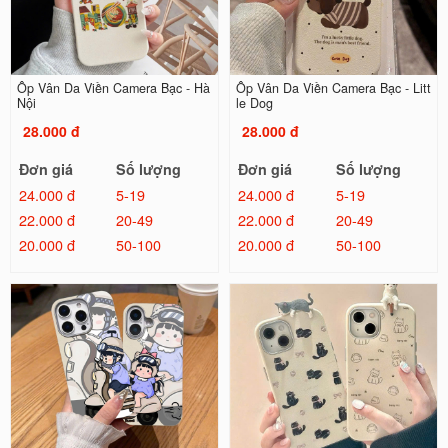
Ốp Vân Da Viền Camera Bạc - Hà
Ốp Vân Da Viền Camera Bạc - Litt
Nội
le Dog
28.000 đ
28.000 đ
Đơn giá
Số lượng
Đơn giá
Số lượng
24.000 đ
5-19
24.000 đ
5-19
22.000 đ
20-49
22.000 đ
20-49
20.000 đ
50-100
20.000 đ
50-100