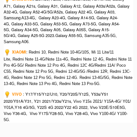
A71, Galaxy A21s, Galaxy A31, Galaxy A12, Galaxy A03s/A02s, Galaxy
A32-4G, Galaxy A52-4G/5G/A52s, Galaxy A22 4G, Galaxy A03,
S
Galaxy A23-4G, Galaxy A14-5G, Galaxy A24-
amsung A13-4G,
4G, Galaxy A33-5G, Galaxy A53-5G, Galaxy A73-5G, Galaxy A54-
5G, Galaxy A34-5G, Galaxy A05, Galaxy A05S, Galaxy A15-
5G/4G, Galaxy A25-5G 2023.Galaxy A55-5G, Sa
msung A35-5G,
Samsung A06.
XIAOMI
:
Redmi 10, Redmi Note 10-4G/10S, Mi 11 Lite/11
Lite, Redmi Note 11-4G/Note 11s-4G, Redmi Note 12 4G,
Redmi Note 11
Pro 4G-5G/ Redmi Note 12 Pro 4G, Redmi 12C 4G/Redmi 11A/ Poco
C55, Redmi Note 12 Pro 5G, Redmi 12-4G/5G /Redmi 12R, Redmi 13C-
4G,
Redmi Note 12 Pro 5G, Redmi 12-4G. Redmi 13-4G/5G, Redmi Note
13-4G, Redmi Note 13 Pro 4G, R
edmi Note 13 Pro-5G.
VIVO
:
Y17/Y15/Y12/U10, Y20/Y20S/Y12S, Y53s/Y51
2020/Y51A/Y31, Y21 2021/Y33s/Y21s,
Vivo Y15s 2021/ Y15A-4G/ Y01/
,Y16 4G/5G, Y22S 4G 2022/Y22 4G 2022, Vivo V23E/S10E5G,
Y01A
Vivo Y36-4G, Vivo Y17S/Y28-5G, Vivo Y28-4G, Vivo
Y100-4G/ Y100-
5G.