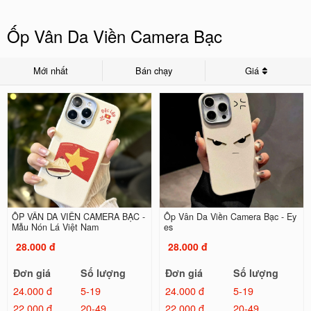
Ốp Vân Da Viền Camera Bạc
Mới nhất
Bán chạy
Giá
ỐP VÂN DA VIỀN CAMERA BẠC -
Ốp Vân Da Viền Camera Bạc - Ey
Mẫu Nón Lá Việt Nam
es
28.000 đ
28.000 đ
Đơn giá
Số lượng
Đơn giá
Số lượng
24.000 đ
5-19
24.000 đ
5-19
22.000 đ
20-49
22.000 đ
20-49