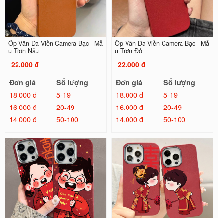
Ốp Vân Da Viền Camera Bạc - Mẫ
Ốp Vân Da Viền Camera Bạc - Mẫ
u Trơn Nâu
u Trơn Đỏ
22.000 đ
22.000 đ
Đơn giá
Số lượng
Đơn giá
Số lượng
18.000 đ
5-19
18.000 đ
5-19
16.000 đ
20-49
16.000 đ
20-49
14.000 đ
50-100
14.000 đ
50-100