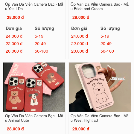
Ốp Vân Da Viền Camera Bạc - Mẫ
Ốp Vân Da Viền Camera Bạc - Mẫ
u Yes I Do
u Bride and Groom
28.000 đ
28.000 đ
Đơn giá
Số lượng
Đơn giá
Số lượng
24.000 đ
5-19
24.000 đ
5-19
22.000 đ
20-49
22.000 đ
20-49
20.000 đ
50-100
20.000 đ
50-100
Ốp Vân Da Viền Camera Bạc - Mẫ
Ốp Vân Da Viền Camera Bạc - Mẫ
u Animal Cute
u West Hightlad
28.000 đ
28.000 đ