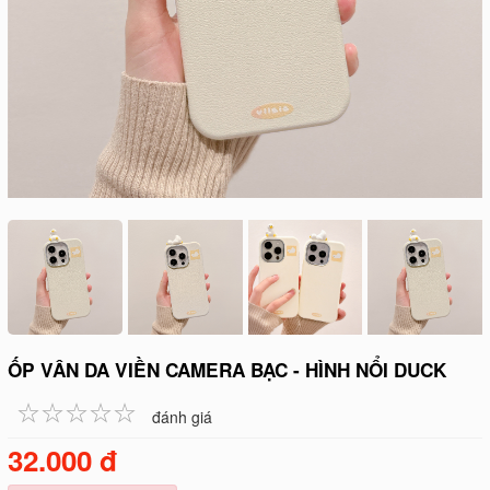
ỐP VÂN DA VIỀN CAMERA BẠC - HÌNH NỔI DUCK
☆
★
☆
★
☆
★
☆
★
☆
★
đánh giá
32.000 đ