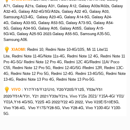
A71, Galaxy A21s, Galaxy A31, Galaxy A12, Galaxy A03s/A02s, Galaxy
A32-4G, Galaxy A52-4G/5G/A52s, Galaxy A22 4G, Galaxy A03,
S
Galaxy A23-4G, Galaxy A14-5G, Galaxy A24-
amsung A13-4G,
4G, Galaxy A33-5G, Galaxy A53-5G, Galaxy A73-5G, Galaxy A54-
5G, Galaxy A34-5G, Galaxy A05, Galaxy A05S, Galaxy A15-
5G/4G, Galaxy A25-5G 2023.Galaxy A55-5G, Sa
msung A35-5G,
Samsung A06.
XIAOMI
:
Redmi 10, Redmi Note 10-4G/10S, Mi 11 Lite/11
Lite, Redmi Note 11-4G/Note 11s-4G, Redmi Note 12 4G,
Redmi Note 11
Pro 4G-5G/ Redmi Note 12 Pro 4G, Redmi 12C 4G/Redmi 11A/ Poco
C55, Redmi Note 12 Pro 5G, Redmi 12-4G/5G /Redmi 12R, Redmi 13C-
4G,
Redmi Note 12 Pro 5G, Redmi 12-4G. Redmi 13-4G/5G, Redmi Note
13-4G, Redmi Note 13 Pro 4G, R
edmi Note 13 Pro-5G.
VIVO
:
Y17/Y15/Y12/U10, Y20/Y20S/Y12S, Y53s/Y51
2020/Y51A/Y31, Y21 2021/Y33s/Y21s,
Vivo Y15s 2021/ Y15A-4G/ Y01/
,Y16 4G/5G, Y22S 4G 2022/Y22 4G 2022, Vivo V23E/S10E5G,
Y01A
Vivo Y36-4G, Vivo Y17S/Y28-5G, Vivo Y28-4G, Vivo
Y100-4G/ Y100-
5G.