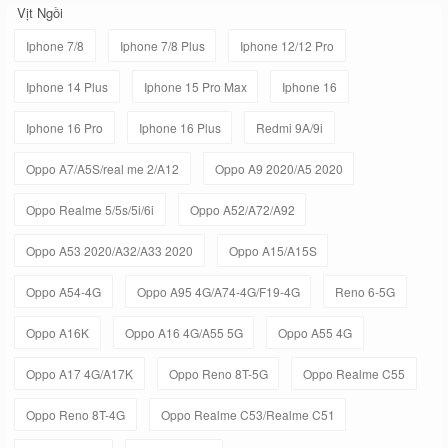
Vịt Ngồi
Iphone 7/8
Iphone 7/8 Plus
Iphone 12/12 Pro
Iphone 14 Plus
Iphone 15 Pro Max
Iphone 16
Iphone 16 Pro
Iphone 16 Plus
Redmi 9A/9i
Oppo A7/A5S/real me 2/A12
Oppo A9 2020/A5 2020
Oppo Realme 5/5s/5i/6i
Oppo A52/A72/A92
Oppo A53 2020/A32/A33 2020
Oppo A15/A15S
Oppo A54-4G
Oppo A95 4G/A74-4G/F19-4G
Reno 6-5G
Oppo A16K
Oppo A16 4G/A55 5G
Oppo A55 4G
Oppo A17 4G/A17K
Oppo Reno 8T-5G
Oppo Realme C55
Oppo Reno 8T-4G
Oppo Realme C53/Realme C51