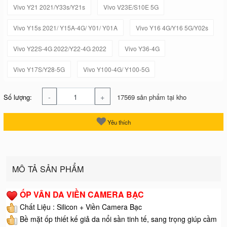
Vivo Y21 2021/Y33s/Y21s
Vivo V23E/S10E 5G
Vivo Y15s 2021/ Y15A-4G/ Y01/ Y01A
Vivo Y16 4G/Y16 5G/Y02s
Vivo Y22S-4G 2022/Y22-4G 2022
Vivo Y36-4G
Vivo Y17S/Y28-5G
Vivo Y100-4G/ Y100-5G
-
+
Số lượng:
17569 sản phẩm tại kho
Yêu thích
MÔ TẢ SẢN PHẨM
ỐP VÂN DA VIỀN CAMERA BẠC
Chất Liệu : Silicon + Viền Camera Bạc
Bề mặt ốp thiết kế giả da nổi sần tinh tế, sang trọng giúp cầm