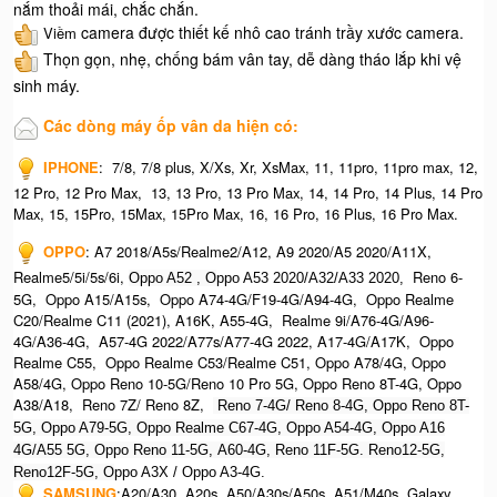
nắm thoải mái, chắc chắn.
camera được thiết kế nhô cao tránh trầy xước camera.
Viềm
Thọn gọn, nhẹ, chống bám vân tay, dễ dàng tháo lắp khi vệ
sinh máy.
Các dòng máy ốp vân da hiện có:
IPHONE
:
7/8, 7/8 plus, X/Xs, Xr, XsMax, 11, 11pro, 11pro max, 12,
12 Pro, 12 Pro Max, 13, 13 Pro, 13 Pro Max, 14, 14 Pro, 14 Plus, 14 Pro
Max, 15, 15Pro, 15Max, 15Pro Max,
16, 16 Pro, 16 Plus, 16 Pro Max.​
OPPO
:
A7 2018/A5s/Realme2/A12, A9 2020/A5 2020/A11X,
Realme5/5i/5s/6i,
Reno 6-
Oppo A52 , O
ppo A53 2020/A32/A33 2020,
5G, Oppo A15/A15s, Oppo A74-4G/F19-4G/A94-4G, Oppo Realme
C20/Realme C11 (2021), A16K, A55-4G, Realme 9i/A76-4G/A96-
4G/A36-4G, A57-4G 2022/A77s/A77-4G 2022, A17-4G/A17K, Oppo
Realme C55, Oppo Realme C53/Realme C51, Oppo A78/4G, Oppo
A58/4G, Oppo Reno 10-5G/Reno 10 Pro 5G, Oppo Reno 8T-4G, Oppo
A38/A18, Reno 7Z/ Reno 8Z,
Reno 7-4G/ Reno 8-4G, Oppo Reno 8T-
5G, Oppo A79-5G, Oppo Realme C67-4G, O
ppo A54-4G, Oppo A16
4G/A55 5G, Oppo Reno 11-5G, A60-4G, Reno 11F-5G. Reno12-5G,
Reno12F-5G, O
ppo A3X / Oppo A3-4G.
SAMSUNG
:
A20/A30, A20s, A50/A30s/A50s, A51/M40s, Galaxy