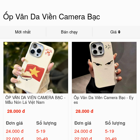
Ốp Vân Da Viền Camera Bạc
Mới nhất
Bán chạy
Giá
ỐP VÂN DA VIỀN CAMERA BẠC -
Ốp Vân Da Viền Camera Bạc - Ey
Mẫu Nón Lá Việt Nam
es
28.000 đ
28.000 đ
Đơn giá
Số lượng
Đơn giá
Số lượng
24.000 đ
5-19
24.000 đ
5-19
22.000 đ
20-49
22.000 đ
20-49