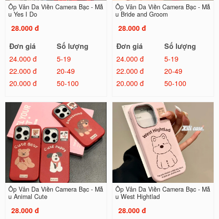
Ốp Vân Da Viền Camera Bạc - Mẫ
Ốp Vân Da Viền Camera Bạc - Mẫ
u Yes I Do
u Bride and Groom
28.000 đ
28.000 đ
Đơn giá
Số lượng
Đơn giá
Số lượng
24.000 đ
5-19
24.000 đ
5-19
22.000 đ
20-49
22.000 đ
20-49
20.000 đ
50-100
20.000 đ
50-100
Ốp Vân Da Viền Camera Bạc - Mẫ
Ốp Vân Da Viền Camera Bạc - Mẫ
u Animal Cute
u West Hightlad
28.000 đ
28.000 đ