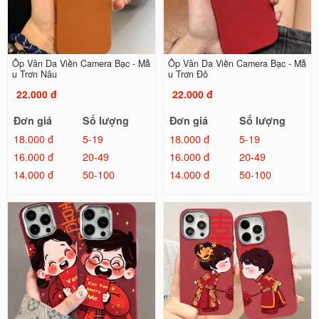
Ốp Vân Da Viền Camera Bạc - Mẫ
Ốp Vân Da Viền Camera Bạc - Mẫ
u Trơn Nâu
u Trơn Đỏ
22.000 đ
22.000 đ
Đơn giá
Số lượng
Đơn giá
Số lượng
18.000 đ
5-19
18.000 đ
5-19
16.000 đ
20-49
16.000 đ
20-49
14.000 đ
50-100
14.000 đ
50-100