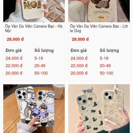
Ốp Vân Da Viền Camera Bạc - Hà
Ốp Vân Da Viền Camera Bạc - Litt
Nội
le Dog
28.000 đ
28.000 đ
Đơn giá
Số lượng
Đơn giá
Số lượng
24.000 đ
5-19
24.000 đ
5-19
22.000 đ
20-49
22.000 đ
20-49
20.000 đ
50-100
20.000 đ
50-100