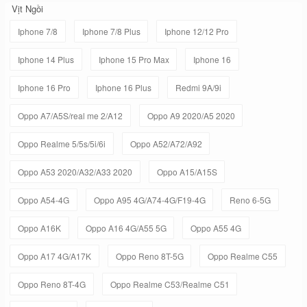
Vịt Ngồi
Iphone 7/8
Iphone 7/8 Plus
Iphone 12/12 Pro
Iphone 14 Plus
Iphone 15 Pro Max
Iphone 16
Iphone 16 Pro
Iphone 16 Plus
Redmi 9A/9i
Oppo A7/A5S/real me 2/A12
Oppo A9 2020/A5 2020
Oppo Realme 5/5s/5i/6i
Oppo A52/A72/A92
Oppo A53 2020/A32/A33 2020
Oppo A15/A15S
Oppo A54-4G
Oppo A95 4G/A74-4G/F19-4G
Reno 6-5G
Oppo A16K
Oppo A16 4G/A55 5G
Oppo A55 4G
Oppo A17 4G/A17K
Oppo Reno 8T-5G
Oppo Realme C55
Oppo Reno 8T-4G
Oppo Realme C53/Realme C51