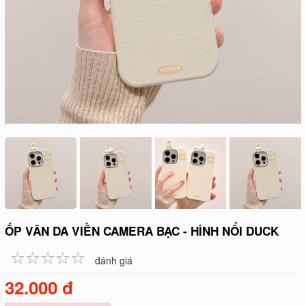
ỐP VÂN DA VIỀN CAMERA BẠC - HÌNH NỔI DUCK
☆
★
☆
★
☆
★
☆
★
☆
★
đánh giá
32.000 đ