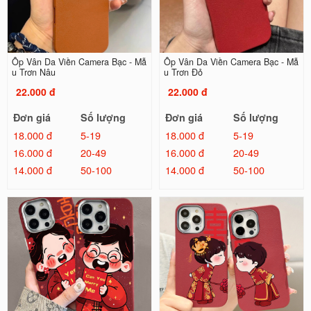
Ốp Vân Da Viền Camera Bạc - Mẫ
Ốp Vân Da Viền Camera Bạc - Mẫ
u Trơn Nâu
u Trơn Đỏ
22.000 đ
22.000 đ
Đơn giá
Số lượng
Đơn giá
Số lượng
18.000 đ
5-19
18.000 đ
5-19
16.000 đ
20-49
16.000 đ
20-49
14.000 đ
50-100
14.000 đ
50-100