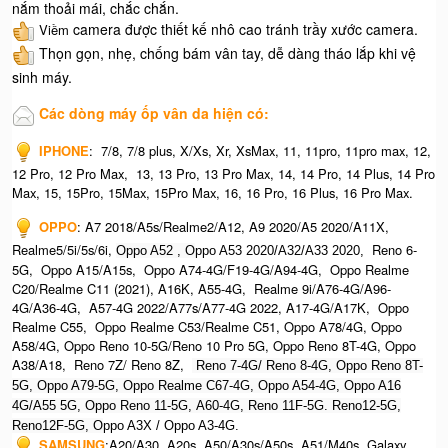
nắm thoải mái, chắc chắn.
camera được thiết kế nhô cao tránh trầy xước camera.
Viềm
Thọn gọn, nhẹ, chống bám vân tay, dễ dàng tháo lắp khi vệ
sinh máy.
Các dòng máy ốp vân da hiện có:
IPHONE
:
7/8, 7/8 plus, X/Xs, Xr, XsMax, 11, 11pro, 11pro max, 12,
12 Pro, 12 Pro Max, 13, 13 Pro, 13 Pro Max, 14, 14 Pro, 14 Plus, 14 Pro
Max, 15, 15Pro, 15Max, 15Pro Max,
16, 16 Pro, 16 Plus, 16 Pro Max.​
OPPO
:
A7 2018/A5s/Realme2/A12, A9 2020/A5 2020/A11X,
Realme5/5i/5s/6i,
Reno 6-
Oppo A52 , O
ppo A53 2020/A32/A33 2020,
5G, Oppo A15/A15s, Oppo A74-4G/F19-4G/A94-4G, Oppo Realme
C20/Realme C11 (2021), A16K, A55-4G, Realme 9i/A76-4G/A96-
4G/A36-4G, A57-4G 2022/A77s/A77-4G 2022, A17-4G/A17K, Oppo
Realme C55, Oppo Realme C53/Realme C51, Oppo A78/4G, Oppo
A58/4G, Oppo Reno 10-5G/Reno 10 Pro 5G, Oppo Reno 8T-4G, Oppo
A38/A18, Reno 7Z/ Reno 8Z,
Reno 7-4G/ Reno 8-4G, Oppo Reno 8T-
5G, Oppo A79-5G, Oppo Realme C67-4G, O
ppo A54-4G, Oppo A16
4G/A55 5G, Oppo Reno 11-5G, A60-4G, Reno 11F-5G. Reno12-5G,
Reno12F-5G, O
ppo A3X / Oppo A3-4G.
SAMSUNG
:
A20/A30, A20s, A50/A30s/A50s, A51/M40s, Galaxy