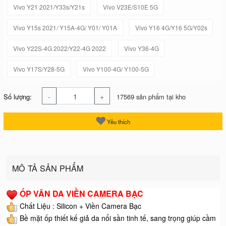
Vivo Y21 2021/Y33s/Y21s
Vivo V23E/S10E 5G
Vivo Y15s 2021/ Y15A-4G/ Y01/ Y01A
Vivo Y16 4G/Y16 5G/Y02s
Vivo Y22S-4G 2022/Y22-4G 2022
Vivo Y36-4G
Vivo Y17S/Y28-5G
Vivo Y100-4G/ Y100-5G
-
+
Số lượng:
17569 sản phẩm tại kho
Yêu thích
MÔ TẢ SẢN PHẨM
ỐP VÂN DA VIỀN CAMERA BẠC
Chất Liệu : Silicon + Viền Camera Bạc
Bề mặt ốp thiết kế giả da nổi sần tinh tế, sang trọng giúp cầm