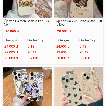
Ốp Vân Da Viền Camera Bạc - Hà
Ốp Vân Da Viền Camera Bạc - Litt
Nội
le Dog
28.000 đ
28.000 đ
Đơn giá
Số lượng
Đơn giá
Số lượng
24.000 đ
5-19
24.000 đ
5-19
22.000 đ
20-49
22.000 đ
20-49
20.000 đ
50-100
20.000 đ
50-100