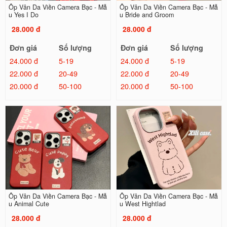
Ốp Vân Da Viền Camera Bạc - Mẫ
Ốp Vân Da Viền Camera Bạc - Mẫ
u Yes I Do
u Bride and Groom
28.000 đ
28.000 đ
Đơn giá
Số lượng
Đơn giá
Số lượng
24.000 đ
5-19
24.000 đ
5-19
22.000 đ
20-49
22.000 đ
20-49
20.000 đ
50-100
20.000 đ
50-100
Ốp Vân Da Viền Camera Bạc - Mẫ
Ốp Vân Da Viền Camera Bạc - Mẫ
u Animal Cute
u West Hightlad
28.000 đ
28.000 đ