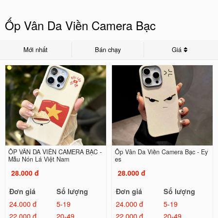
Ốp Vân Da Viền Camera Bạc
Mới nhất
Bán chạy
Giá
ỐP VÂN DA VIỀN CAMERA BẠC -
Ốp Vân Da Viền Camera Bạc - Ey
Mẫu Nón Lá Việt Nam
es
28.000 đ
28.000 đ
Đơn giá
Số lượng
Đơn giá
Số lượng
24.000 đ
5-19
24.000 đ
5-19
22.000 đ
20-49
22.000 đ
20-49