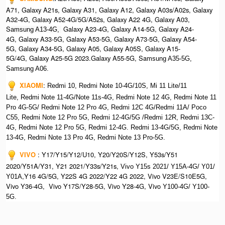
A71, Galaxy A21s, Galaxy A31, Galaxy A12, Galaxy A03s/A02s, Galaxy
A32-4G, Galaxy A52-4G/5G/A52s, Galaxy A22 4G, Galaxy A03,
S
Galaxy A23-4G, Galaxy A14-5G, Galaxy A24-
amsung A13-4G,
4G, Galaxy A33-5G, Galaxy A53-5G, Galaxy A73-5G, Galaxy A54-
5G, Galaxy A34-5G, Galaxy A05, Galaxy A05S, Galaxy A15-
5G/4G, Galaxy A25-5G 2023.Galaxy A55-5G, Sa
msung A35-5G,
Samsung A06.
XIAOMI
:
Redmi 10, Redmi Note 10-4G/10S, Mi 11 Lite/11
Lite, Redmi Note 11-4G/Note 11s-4G, Redmi Note 12 4G,
Redmi Note 11
Pro 4G-5G/ Redmi Note 12 Pro 4G, Redmi 12C 4G/Redmi 11A/ Poco
C55, Redmi Note 12 Pro 5G, Redmi 12-4G/5G /Redmi 12R, Redmi 13C-
4G,
Redmi Note 12 Pro 5G, Redmi 12-4G. Redmi 13-4G/5G, Redmi Note
13-4G, Redmi Note 13 Pro 4G, R
edmi Note 13 Pro-5G.
VIVO
:
Y17/Y15/Y12/U10, Y20/Y20S/Y12S, Y53s/Y51
2020/Y51A/Y31, Y21 2021/Y33s/Y21s,
Vivo Y15s 2021/ Y15A-4G/ Y01/
,Y16 4G/5G, Y22S 4G 2022/Y22 4G 2022, Vivo V23E/S10E5G,
Y01A
Vivo Y36-4G, Vivo Y17S/Y28-5G, Vivo Y28-4G, Vivo
Y100-4G/ Y100-
5G.