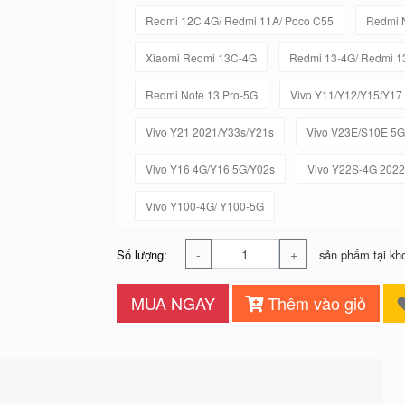
Redmi 12C 4G/ Redmi 11A/ Poco C55
Redmi 
Xiaomi Redmi 13C-4G
Redmi 13-4G/ Redmi 1
Redmi Note 13 Pro-5G
Vivo Y11/Y12/Y15/Y17
Vivo Y21 2021/Y33s/Y21s
Vivo V23E/S10E 5G
Vivo Y16 4G/Y16 5G/Y02s
Vivo Y22S-4G 2022
Vivo Y100-4G/ Y100-5G
-
+
Số lượng:
sản phẩm tại kh
MUA NGAY
Thêm vào giỏ