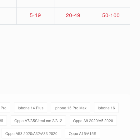
5-19
20-49
50-100
 Pro
Iphone 14 Plus
Iphone 15 Pro Max
Iphone 16
9i
Oppo A7/A5S/real me 2/A12
Oppo A9 2020/A5 2020
Oppo A53 2020/A32/A33 2020
Oppo A15/A15S