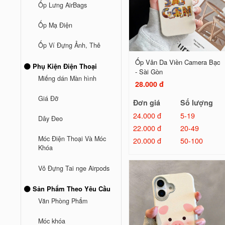
Ốp Lưng AirBags
Ốp Mạ Điện
Ốp Ví Đựng Ảnh, Thẻ
Ốp Vân Da Viền Camera Bạc
Phụ Kiện Điện Thoại
- Sài Gòn
Miếng dán Màn hình
28.000 đ
Giá Đỡ
Đơn giá
Số lượng
24.000 đ
5-19
Dây Đeo
22.000 đ
20-49
Móc Điện Thoại Và Móc
20.000 đ
50-100
Khóa
Vỏ Đựng Tai nge Airpods
Sản Phẩm Theo Yêu Cầu
Văn Phòng Phẩm
Móc khóa