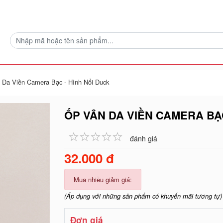
 Da Viền Camera Bạc - Hình Nổi Duck
ỐP VÂN DA VIỀN CAMERA BẠC
☆
★
☆
★
☆
★
☆
★
☆
★
đánh giá
32.000 đ
Mua nhiều giảm giá:
(Áp dụng với những sản phẩm có khuyến mãi tương tự)
Đơn giá