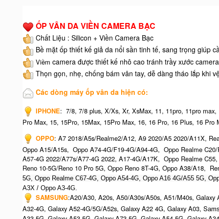
ỐP VÂN DA VIỀN CAMERA BẠC
Chất Liệu : Silicon + Viền Camera Bạc
Bề mặt ốp thiết kế giả da nổi sần tinh tế, sang trọng giúp 
camera được thiết kế nhô cao tránh trầy xước camera
Viềm
Thọn gọn, nhẹ, chống bám vân tay, dễ dàng tháo lắp khi v
Các dòng máy ốp vân da hiện có:
IPHONE
:
7/8, 7/8 plus, X/Xs, Xr, XsMax, 11, 11pro, 11pro max,
Pro Max, 15, 15Pro, 15Max, 15Pro Max,
16, 16 Pro, 16 Plus, 16 Pro M
OPPO
:
A7 2018/A5s/Realme2/A12, A9 2020/A5 2020/A11X, Real
Oppo A15/A15s, Oppo A74-4G/F19-4G/A94-4G, Oppo Realme C20/R
A57-4G 2022/A77s/A77-4G 2022, A17-4G/A17K, Oppo Realme C55,
Reno 10-5G/Reno 10 Pro 5G, Oppo Reno 8T-4G, Oppo A38/A18, Re
5G, Oppo Realme C67-4G, O
ppo A54-4G, Oppo A16 4G/A55 5G, Opp
A3X / Oppo A3-4G.
SAMSUNG
:
A20/A30, A20s, A50/A30s/A50s, A51/M40s, Galaxy A
A32-4G, Galaxy A52-4G/5G/A52s, Galaxy A22 4G, Galaxy A03, S
ams
A33-5G, Galaxy A53-5G, Galaxy A73-5G, Galaxy A54-5G, Galaxy A3