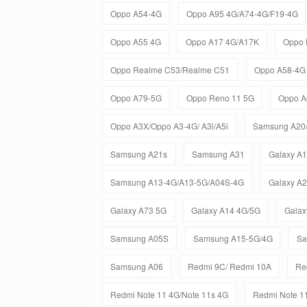
Oppo A54-4G
Oppo A95 4G/A74-4G/F19-4G
Oppo A55 4G
Oppo A17 4G/A17K
Oppo 
Oppo Realme C53/Realme C51
Oppo A58-4G
Oppo A79-5G
Oppo Reno 11 5G
Oppo A
Oppo A3X/Oppo A3-4G/ A3i/A5i
Samsung A20
Samsung A21s
Samsung A31
Galaxy A
Samsung A13-4G/A13-5G/A04S-4G
Galaxy A
Galaxy A73 5G
Galaxy A14 4G/5G
Galax
Samsung A05S
Samsung A15-5G/4G
Sa
Samsung A06
Redmi 9C/ Redmi 10A
Re
Redmi Note 11 4G/Note 11s 4G
Redmi Note 11