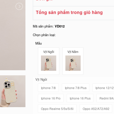
Tổng sản phẩm trong giỏ hàng
Mã sản phẩm:
VD012
Chọn phân loại:
Mẫu
Vịt Ngồi
Vịt Nằm
Vịt Ngồi
Iphone 7/8
Iphone 7/8 Plus
Iphone 12/12
Iphone 16 Pro
Iphone 16 Plus
Redmi 9A/
Oppo Realme 5/5s/5i/6i
Oppo A52/A72/A92