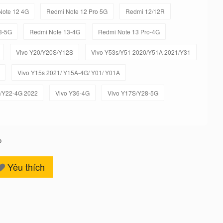
Note 12 4G
Redmi Note 12 Pro 5G
Redmi 12/12R
3-5G
Redmi Note 13-4G
Redmi Note 13 Pro-4G
Vivo Y20/Y20S/Y12S
Vivo Y53s/Y51 2020/Y51A 2021/Y31
Vivo Y15s 2021/ Y15A-4G/ Y01/ Y01A
/Y22-4G 2022
Vivo Y36-4G
Vivo Y17S/Y28-5G
o
Yêu thích