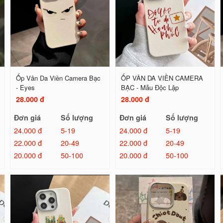
Ốp Vân Da Viền Camera Bạc
ỐP VÂN DA VIỀN CAMERA
- Eyes
BẠC - Mẫu Độc Lập
28.000 đ
28.000 đ
Đơn giá
Số lượng
Đơn giá
Số lượng
24.000 đ
5-19
24.000 đ
5-19
22.000 đ
20-49
22.000 đ
20-49
20.000 đ
50-100
20.000 đ
50-100