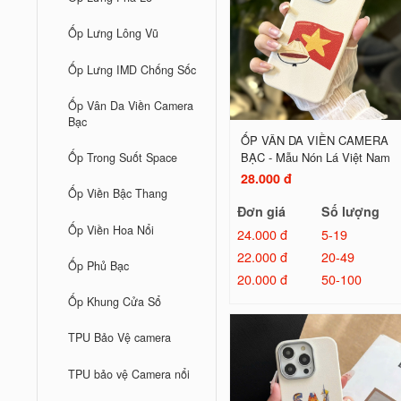
Ốp Lưng Lông Vũ
Ốp Lưng IMD Chống Sốc
Ốp Vân Da Viền Camera
Bạc
ỐP VÂN DA VIỀN CAMERA
BẠC - Mẫu Nón Lá Việt Nam
Ốp Trong Suốt Space
28.000 đ
Ốp Viền Bậc Thang
Đơn giá
Số lượng
Ốp Viền Hoa Nổi
24.000 đ
5-19
22.000 đ
20-49
Ốp Phủ Bạc
20.000 đ
50-100
Ốp Khung Cửa Sổ
TPU Bảo Vệ camera
TPU bảo vệ Camera nổi