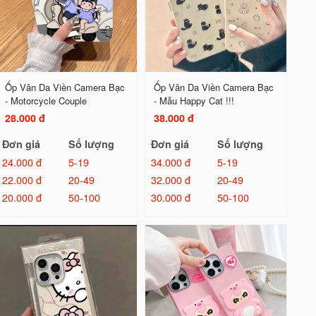
Ốp Vân Da Viền Camera Bạc
Ốp Vân Da Viền Camera Bạc
- Motorcycle Couple
- Mẫu Happy Cat !!!
28.000 đ
38.000 đ
Đơn giá
Số lượng
Đơn giá
Số lượng
24.000 đ
5-19
34.000 đ
5-19
22.000 đ
20-49
32.000 đ
20-49
20.000 đ
50-100
30.000 đ
50-100