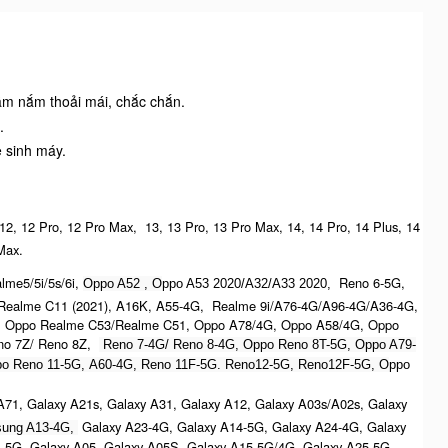
cầm nắm thoải mái, chắc chắn.
.
ệ sinh máy.
 12, 12 Pro, 12 Pro Max, 13, 13 Pro, 13 Pro Max, 14, 14 Pro, 14 Plus, 14
ax.​
me5/5i/5s/6i,
Reno 6-5G,
Oppo A52 , O
ppo A53 2020/A32/A33 2020,
ealme C11 (2021), A16K, A55-4G, Realme 9i/A76-4G/A96-4G/A36-4G,
 Oppo Realme C53/Realme C51, Oppo A78/4G, Oppo A58/4G, Oppo
no 7Z/ Reno 8Z,
Reno 7-4G/ Reno 8-4G, Oppo Reno 8T-5G, Oppo A79-
o Reno 11-5G, A60-4G, Reno 11F-5G. Reno12-5G, Reno12F-5G, O
ppo
71, Galaxy A21s, Galaxy A31, Galaxy A12, Galaxy A03s/A02s, Galaxy
Galaxy A23-4G, Galaxy A14-5G, Galaxy A24-4G, Galaxy
ung A13-4G,
4-5G, Galaxy A05, Galaxy A05S, Galaxy A15-5G/4G, Galaxy A25-5G