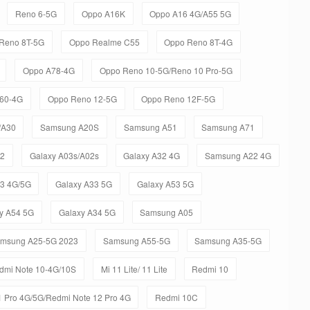
Reno 6-5G
Oppo A16K
Oppo A16 4G/A55 5G
Reno 8T-5G
Oppo Realme C55
Oppo Reno 8T-4G
Oppo A78-4G
Oppo Reno 10-5G/Reno 10 Pro-5G
60-4G
Oppo Reno 12-5G
Oppo Reno 12F-5G
/A30
Samsung A20S
Samsung A51
Samsung A71
12
Galaxy A03s/A02s
Galaxy A32 4G
Samsung A22 4G
23 4G/5G
Galaxy A33 5G
Galaxy A53 5G
y A54 5G
Galaxy A34 5G
Samsung A05
msung A25-5G 2023
Samsung A55-5G
Samsung A35-5G
dmi Note 10-4G/10S
Mi 11 Lite/ 11 Lite
Redmi 10
 Pro 4G/5G/Redmi Note 12 Pro 4G
Redmi 10C