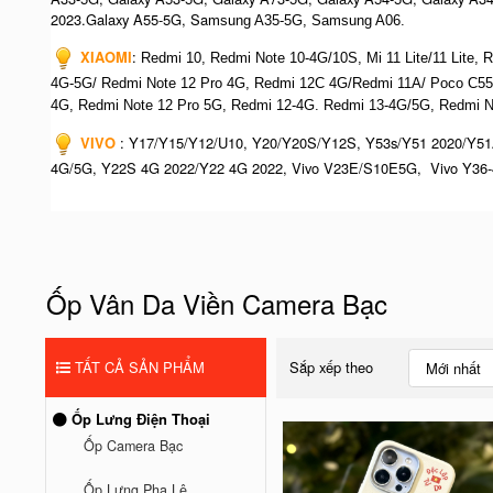
2023.Galaxy A55-5G, Sa
msung A35-5G, Samsung A06.
XIAOMI
:
Redmi 10, Redmi Note 10-4G/10S, Mi 11 Lite/11 Lite,
4G-5G/ Redmi Note 12 Pro 4G, Redmi 12C 4G/Redmi 11A/ Poco C55
4G,
Redmi Note 12 Pro 5G, Redmi 12-4G. Redmi 13-4G/5G, Redmi N
VIVO
:
Y17/Y15/Y12/U10, Y20/Y20S/Y12S, Y53s/Y51 2020/Y51
4G/5G, Y22S 4G 2022/Y22 4G 2022, Vivo V23E/S10E5G, Vivo Y36-
Ốp Vân Da Viền Camera Bạc
TẤT CẢ SẢN PHẨM
Sắp xếp theo
Mới nhất
Ốp Lưng Điện Thoại
Ốp Camera Bạc
Ốp Lưng Pha Lê