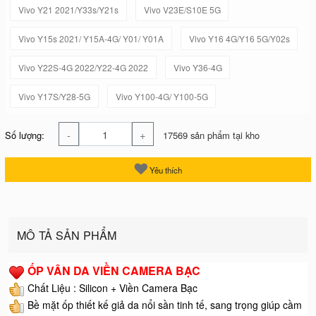
Vivo Y21 2021/Y33s/Y21s
Vivo V23E/S10E 5G
Vivo Y15s 2021/ Y15A-4G/ Y01/ Y01A
Vivo Y16 4G/Y16 5G/Y02s
Vivo Y22S-4G 2022/Y22-4G 2022
Vivo Y36-4G
Vivo Y17S/Y28-5G
Vivo Y100-4G/ Y100-5G
-
+
Số lượng:
17569 sản phẩm tại kho
Yêu thích
MÔ TẢ SẢN PHẨM
ỐP VÂN DA VIỀN CAMERA BẠC
Chất Liệu : Silicon + Viền Camera Bạc
Bề mặt ốp thiết kế giả da nổi sần tinh tế, sang trọng giúp cầm