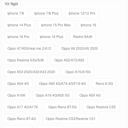
Vịt Ngồi
Iphone 7/8
Iphone 7/8 Plus
Iphone 12/12 Pro
Iphone 14 Plus
Iphone 15 Pro Max
Iphone 16
Iphone 16 Pro
Iphone 16 Plus
Redmi 9A/9i
Oppo A7/A5S/real me 2/A12
Oppo A9 2020/A5 2020
Oppo Realme 5/5s/5i/6i
Oppo A52/A72/A92
Oppo A53 2020/A32/A33 2020
Oppo A15/A15S
Oppo A54-4G
Oppo A95 4G/A74-4G/F19-4G
Reno 6-5G
Oppo A16K
Oppo A16 4G/A55 5G
Oppo A55 4G
Oppo A17 4G/A17K
Oppo Reno 8T-5G
Oppo Realme C55
Oppo Reno 8T-4G
Oppo Realme C53/Realme C51