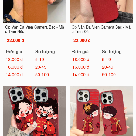
Ốp Vân Da Viền Camera Bạc - Mẫ
Ốp Vân Da Viền Camera Bạc - Mẫ
u Trơn Nâu
u Trơn Đỏ
22.000 đ
22.000 đ
Đơn giá
Số lượng
Đơn giá
Số lượng
18.000 đ
5-19
18.000 đ
5-19
16.000 đ
20-49
16.000 đ
20-49
14.000 đ
50-100
14.000 đ
50-100