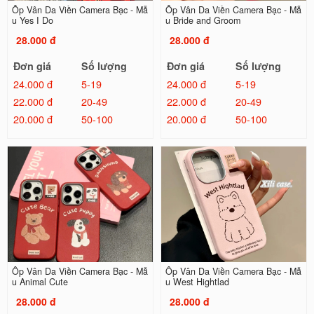
Ốp Vân Da Viền Camera Bạc - Mẫ
Ốp Vân Da Viền Camera Bạc - Mẫ
u Yes I Do
u Bride and Groom
28.000 đ
28.000 đ
Đơn giá
Số lượng
Đơn giá
Số lượng
24.000 đ
5-19
24.000 đ
5-19
22.000 đ
20-49
22.000 đ
20-49
20.000 đ
50-100
20.000 đ
50-100
Ốp Vân Da Viền Camera Bạc - Mẫ
Ốp Vân Da Viền Camera Bạc - Mẫ
u Animal Cute
u West Hightlad
28.000 đ
28.000 đ