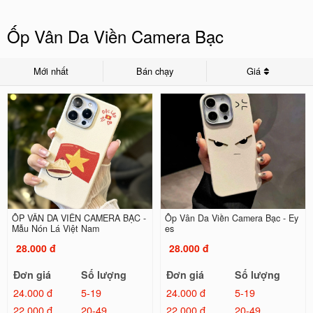
Ốp Vân Da Viền Camera Bạc
Mới nhất
Bán chạy
Giá
ỐP VÂN DA VIỀN CAMERA BẠC -
Ốp Vân Da Viền Camera Bạc - Ey
Mẫu Nón Lá Việt Nam
es
28.000 đ
28.000 đ
Đơn giá
Số lượng
Đơn giá
Số lượng
24.000 đ
5-19
24.000 đ
5-19
22.000 đ
20-49
22.000 đ
20-49