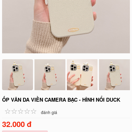
ỐP VÂN DA VIỀN CAMERA BẠC - HÌNH NỔI DUCK
☆
★
☆
★
☆
★
☆
★
☆
★
đánh giá
32.000 đ