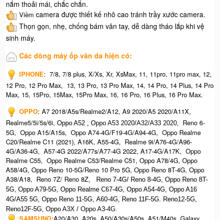
nắm thoải mái, chắc chắn.
camera được thiết kế nhô cao tránh trầy xước camera.
Viềm
Thọn gọn, nhẹ, chống bám vân tay, dễ dàng tháo lắp khi vệ
sinh máy.
Các dòng máy ốp vân da hiện có:
IPHONE
:
7/8, 7/8 plus, X/Xs, Xr, XsMax, 11, 11pro, 11pro max, 12,
12 Pro, 12 Pro Max, 13, 13 Pro, 13 Pro Max, 14, 14 Pro, 14 Plus, 14 Pro
Max, 15, 15Pro, 15Max, 15Pro Max,
16, 16 Pro, 16 Plus, 16 Pro Max.​
OPPO
:
A7 2018/A5s/Realme2/A12, A9 2020/A5 2020/A11X,
Realme5/5i/5s/6i,
Reno 6-
Oppo A52 , O
ppo A53 2020/A32/A33 2020,
5G, Oppo A15/A15s, Oppo A74-4G/F19-4G/A94-4G, Oppo Realme
C20/Realme C11 (2021), A16K, A55-4G, Realme 9i/A76-4G/A96-
4G/A36-4G, A57-4G 2022/A77s/A77-4G 2022, A17-4G/A17K, Oppo
Realme C55, Oppo Realme C53/Realme C51, Oppo A78/4G, Oppo
A58/4G, Oppo Reno 10-5G/Reno 10 Pro 5G, Oppo Reno 8T-4G, Oppo
A38/A18, Reno 7Z/ Reno 8Z,
Reno 7-4G/ Reno 8-4G, Oppo Reno 8T-
5G, Oppo A79-5G, Oppo Realme C67-4G, O
ppo A54-4G, Oppo A16
4G/A55 5G, Oppo Reno 11-5G, A60-4G, Reno 11F-5G. Reno12-5G,
Reno12F-5G, O
ppo A3X / Oppo A3-4G.
SAMSUNG
:
A20/A30, A20s, A50/A30s/A50s, A51/M40s, Galaxy