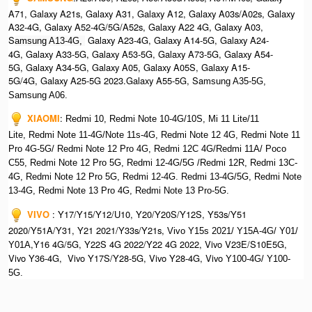
A71, Galaxy A21s, Galaxy A31, Galaxy A12, Galaxy A03s/A02s, Galaxy
A32-4G, Galaxy A52-4G/5G/A52s, Galaxy A22 4G, Galaxy A03,
S
Galaxy A23-4G, Galaxy A14-5G, Galaxy A24-
amsung A13-4G,
4G, Galaxy A33-5G, Galaxy A53-5G, Galaxy A73-5G, Galaxy A54-
5G, Galaxy A34-5G, Galaxy A05, Galaxy A05S, Galaxy A15-
5G/4G, Galaxy A25-5G 2023.Galaxy A55-5G, Sa
msung A35-5G,
Samsung A06.
XIAOMI
:
Redmi 10, Redmi Note 10-4G/10S, Mi 11 Lite/11
Lite, Redmi Note 11-4G/Note 11s-4G, Redmi Note 12 4G,
Redmi Note 11
Pro 4G-5G/ Redmi Note 12 Pro 4G, Redmi 12C 4G/Redmi 11A/ Poco
C55, Redmi Note 12 Pro 5G, Redmi 12-4G/5G /Redmi 12R, Redmi 13C-
4G,
Redmi Note 12 Pro 5G, Redmi 12-4G. Redmi 13-4G/5G, Redmi Note
13-4G, Redmi Note 13 Pro 4G, R
edmi Note 13 Pro-5G.
VIVO
:
Y17/Y15/Y12/U10, Y20/Y20S/Y12S, Y53s/Y51
2020/Y51A/Y31, Y21 2021/Y33s/Y21s,
Vivo Y15s 2021/ Y15A-4G/ Y01/
,Y16 4G/5G, Y22S 4G 2022/Y22 4G 2022, Vivo V23E/S10E5G,
Y01A
Vivo Y36-4G, Vivo Y17S/Y28-5G, Vivo Y28-4G, Vivo
Y100-4G/ Y100-
5G.