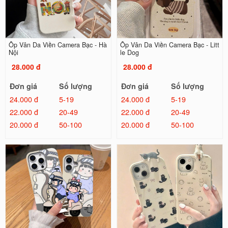
Ốp Vân Da Viền Camera Bạc - Hà
Ốp Vân Da Viền Camera Bạc - Litt
Nội
le Dog
28.000 đ
28.000 đ
Đơn giá
Số lượng
Đơn giá
Số lượng
24.000 đ
5-19
24.000 đ
5-19
22.000 đ
20-49
22.000 đ
20-49
20.000 đ
50-100
20.000 đ
50-100