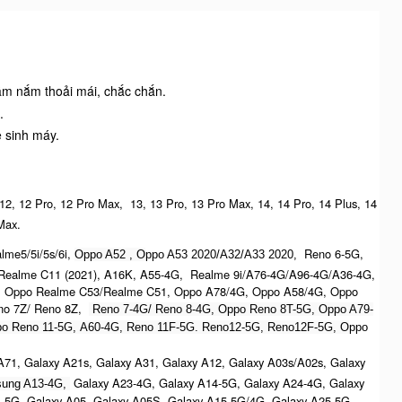
cầm nắm thoải mái, chắc chắn.
.
ệ sinh máy.
 12, 12 Pro, 12 Pro Max, 13, 13 Pro, 13 Pro Max, 14, 14 Pro, 14 Plus, 14
ax.​
me5/5i/5s/6i,
Reno 6-5G,
Oppo A52 , O
ppo A53 2020/A32/A33 2020,
ealme C11 (2021), A16K, A55-4G, Realme 9i/A76-4G/A96-4G/A36-4G,
 Oppo Realme C53/Realme C51, Oppo A78/4G, Oppo A58/4G, Oppo
no 7Z/ Reno 8Z,
Reno 7-4G/ Reno 8-4G, Oppo Reno 8T-5G, Oppo A79-
o Reno 11-5G, A60-4G, Reno 11F-5G. Reno12-5G, Reno12F-5G, O
ppo
71, Galaxy A21s, Galaxy A31, Galaxy A12, Galaxy A03s/A02s, Galaxy
Galaxy A23-4G, Galaxy A14-5G, Galaxy A24-4G, Galaxy
ung A13-4G,
4-5G, Galaxy A05, Galaxy A05S, Galaxy A15-5G/4G, Galaxy A25-5G