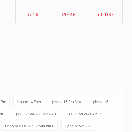
5-19
20-49
50-100
 Pro
Iphone 14 Plus
Iphone 15 Pro Max
Iphone 16
9i
Oppo A7/A5S/real me 2/A12
Oppo A9 2020/A5 2020
Oppo A53 2020/A32/A33 2020
Oppo A15/A15S