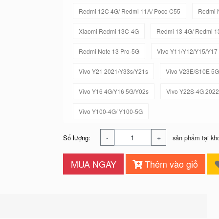
Redmi 12C 4G/ Redmi 11A/ Poco C55
Redmi 
Xiaomi Redmi 13C-4G
Redmi 13-4G/ Redmi 1
Redmi Note 13 Pro-5G
Vivo Y11/Y12/Y15/Y17
Vivo Y21 2021/Y33s/Y21s
Vivo V23E/S10E 5G
Vivo Y16 4G/Y16 5G/Y02s
Vivo Y22S-4G 2022
Vivo Y100-4G/ Y100-5G
-
+
Số lượng:
sản phẩm tại kh
MUA NGAY
Thêm vào giỏ