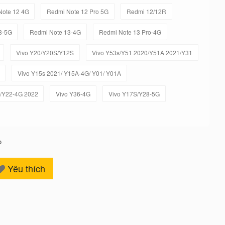
Note 12 4G
Redmi Note 12 Pro 5G
Redmi 12/12R
3-5G
Redmi Note 13-4G
Redmi Note 13 Pro-4G
Vivo Y20/Y20S/Y12S
Vivo Y53s/Y51 2020/Y51A 2021/Y31
Vivo Y15s 2021/ Y15A-4G/ Y01/ Y01A
/Y22-4G 2022
Vivo Y36-4G
Vivo Y17S/Y28-5G
o
Yêu thích