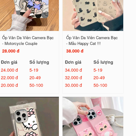
Ốp Vân Da Viền Camera Bạc
Ốp Vân Da Viền Camera Bạc
- Motorcycle Couple
- Mẫu Happy Cat !!!
28.000 đ
38.000 đ
Đơn giá
Số lượng
Đơn giá
Số lượng
24.000 đ
5-19
34.000 đ
5-19
22.000 đ
20-49
32.000 đ
20-49
20.000 đ
50-100
30.000 đ
50-100