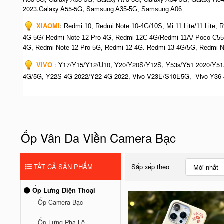
2023.Galaxy A55-5G, Sa
msung A35-5G, Samsung A06.
XIAOMI
:
Redmi 10, Redmi Note 10-4G/10S, Mi 11 Lite/11 Lite,
4G-5G/ Redmi Note 12 Pro 4G, Redmi 12C 4G/Redmi 11A/ Poco C55
4G,
Redmi Note 12 Pro 5G, Redmi 12-4G. Redmi 13-4G/5G, Redmi N
VIVO
:
Y17/Y15/Y12/U10, Y20/Y20S/Y12S, Y53s/Y51 2020/Y51
4G/5G, Y22S 4G 2022/Y22 4G 2022, Vivo V23E/S10E5G, Vivo Y36-
Ốp Vân Da Viền Camera Bạc
TẤT CẢ SẢN PHẨM
Sắp xếp theo
Mới nhất
Ốp Lưng Điện Thoại
Ốp Camera Bạc
Ốp Lưng Pha Lê