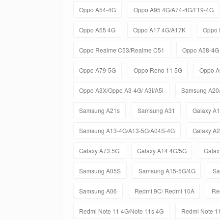
Oppo A54-4G
Oppo A95 4G/A74-4G/F19-4G
Oppo A55 4G
Oppo A17 4G/A17K
Oppo 
Oppo Realme C53/Realme C51
Oppo A58-4G
Oppo A79-5G
Oppo Reno 11 5G
Oppo A
Oppo A3X/Oppo A3-4G/ A3i/A5i
Samsung A20
Samsung A21s
Samsung A31
Galaxy A
Samsung A13-4G/A13-5G/A04S-4G
Galaxy A
Galaxy A73 5G
Galaxy A14 4G/5G
Galax
Samsung A05S
Samsung A15-5G/4G
Sa
Samsung A06
Redmi 9C/ Redmi 10A
Re
Redmi Note 11 4G/Note 11s 4G
Redmi Note 11