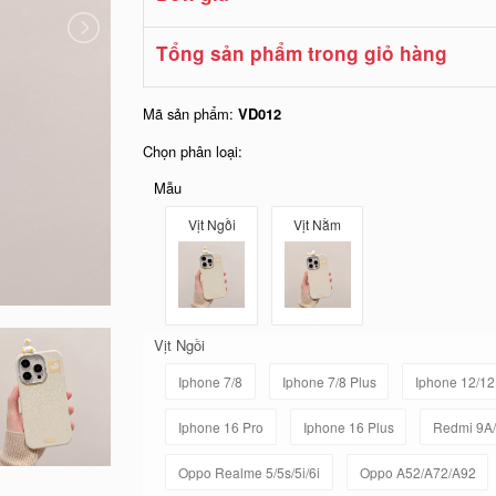
Tổng sản phẩm trong giỏ hàng
Mã sản phẩm:
VD012
Chọn phân loại:
Mẫu
Vịt Ngồi
Vịt Nằm
Vịt Ngồi
Iphone 7/8
Iphone 7/8 Plus
Iphone 12/12
Iphone 16 Pro
Iphone 16 Plus
Redmi 9A/
Oppo Realme 5/5s/5i/6i
Oppo A52/A72/A92