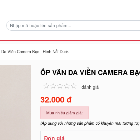
 Da Viền Camera Bạc - Hình Nổi Duck
ỐP VÂN DA VIỀN CAMERA BẠC
☆
★
☆
★
☆
★
☆
★
☆
★
đánh giá
32.000 đ
Mua nhiều giảm giá:
(Áp dụng với những sản phẩm có khuyến mãi tương tự)
Đơn giá