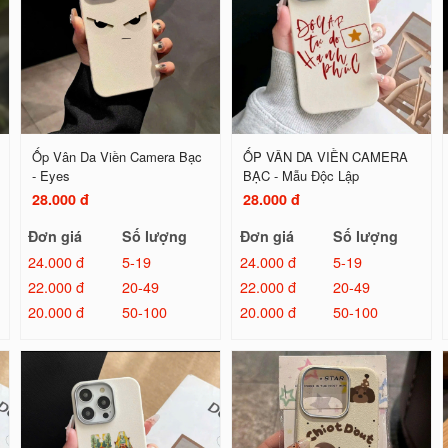
Ốp Vân Da Viền Camera Bạc
ỐP VÂN DA VIỀN CAMERA
- Eyes
BẠC - Mẫu Độc Lập
28.000 đ
28.000 đ
Đơn giá
Số lượng
Đơn giá
Số lượng
24.000 đ
5-19
24.000 đ
5-19
22.000 đ
20-49
22.000 đ
20-49
20.000 đ
50-100
20.000 đ
50-100