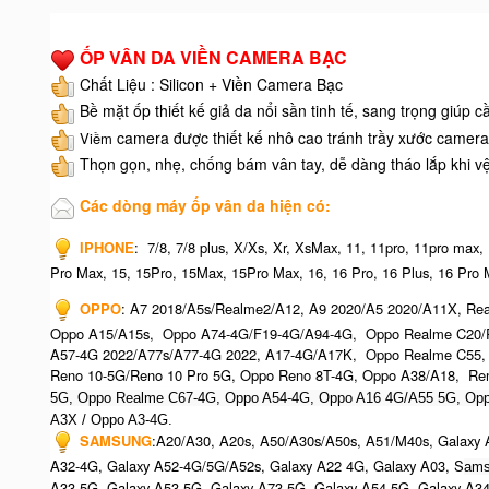
ỐP VÂN DA VIỀN CAMERA BẠC
Chất Liệu : Silicon + Viền Camera Bạc
Bề mặt ốp thiết kế giả da nổi sần tinh tế, sang trọng giúp 
camera được thiết kế nhô cao tránh trầy xước camera
Viềm
Thọn gọn, nhẹ, chống bám vân tay, dễ dàng tháo lắp khi v
Các dòng máy ốp vân da hiện có:
IPHONE
:
7/8, 7/8 plus, X/Xs, Xr, XsMax, 11, 11pro, 11pro max,
Pro Max, 15, 15Pro, 15Max, 15Pro Max,
16, 16 Pro, 16 Plus, 16 Pro M
OPPO
:
A7 2018/A5s/Realme2/A12, A9 2020/A5 2020/A11X, Real
Oppo A15/A15s, Oppo A74-4G/F19-4G/A94-4G, Oppo Realme C20/R
A57-4G 2022/A77s/A77-4G 2022, A17-4G/A17K, Oppo Realme C55,
Reno 10-5G/Reno 10 Pro 5G, Oppo Reno 8T-4G, Oppo A38/A18, Re
5G, Oppo Realme C67-4G, O
ppo A54-4G, Oppo A16 4G/A55 5G, Opp
A3X / Oppo A3-4G.
SAMSUNG
:
A20/A30, A20s, A50/A30s/A50s, A51/M40s, Galaxy A
A32-4G, Galaxy A52-4G/5G/A52s, Galaxy A22 4G, Galaxy A03, S
ams
A33-5G, Galaxy A53-5G, Galaxy A73-5G, Galaxy A54-5G, Galaxy A3