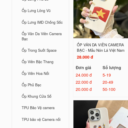
Ốp Lưng Lông Vũ
Ốp Lưng IMD Chống Sốc
Ốp Vân Da Viền Camera
Bạc
ỐP VÂN DA VIỀN CAMERA
BẠC - Mẫu Nón Lá Việt Nam
Ốp Trong Suốt Space
28.000 đ
Ốp Viền Bậc Thang
Đơn giá
Số lượng
Ốp Viền Hoa Nổi
24.000 đ
5-19
22.000 đ
20-49
Ốp Phủ Bạc
20.000 đ
50-100
Ốp Khung Cửa Sổ
TPU Bảo Vệ camera
TPU bảo vệ Camera nổi