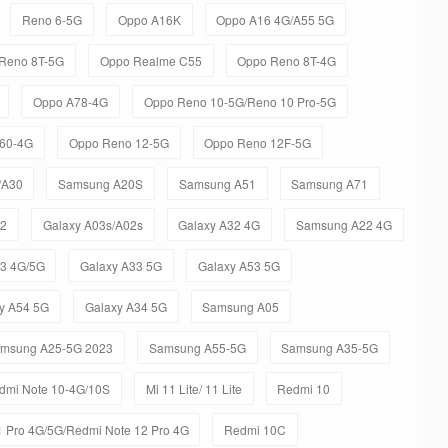
Reno 6-5G
Oppo A16K
Oppo A16 4G/A55 5G
Reno 8T-5G
Oppo Realme C55
Oppo Reno 8T-4G
Oppo A78-4G
Oppo Reno 10-5G/Reno 10 Pro-5G
60-4G
Oppo Reno 12-5G
Oppo Reno 12F-5G
/A30
Samsung A20S
Samsung A51
Samsung A71
12
Galaxy A03s/A02s
Galaxy A32 4G
Samsung A22 4G
23 4G/5G
Galaxy A33 5G
Galaxy A53 5G
y A54 5G
Galaxy A34 5G
Samsung A05
msung A25-5G 2023
Samsung A55-5G
Samsung A35-5G
dmi Note 10-4G/10S
Mi 11 Lite/ 11 Lite
Redmi 10
 Pro 4G/5G/Redmi Note 12 Pro 4G
Redmi 10C