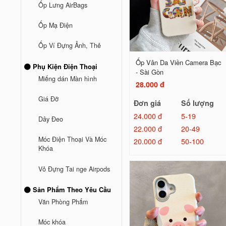
Ốp Lưng AirBags
Ốp Mạ Điện
Ốp Ví Đựng Ảnh, Thẻ
Ốp Vân Da Viền Camera Bạc
Phụ Kiện Điện Thoại
- Sài Gòn
Miếng dán Màn hình
28.000 đ
Giá Đỡ
Đơn giá
Số lượng
24.000 đ
5-19
Dây Đeo
22.000 đ
20-49
Móc Điện Thoại Và Móc
20.000 đ
50-100
Khóa
Vỏ Đựng Tai nge Airpods
Sản Phẩm Theo Yêu Cầu
Văn Phòng Phẩm
Móc khóa