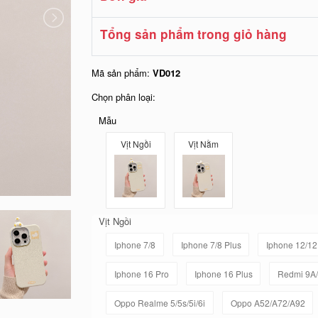
Tổng sản phẩm trong giỏ hàng
Mã sản phẩm:
VD012
Chọn phân loại:
Mẫu
Vịt Ngồi
Vịt Nằm
Vịt Ngồi
Iphone 7/8
Iphone 7/8 Plus
Iphone 12/12
Iphone 16 Pro
Iphone 16 Plus
Redmi 9A/
Oppo Realme 5/5s/5i/6i
Oppo A52/A72/A92