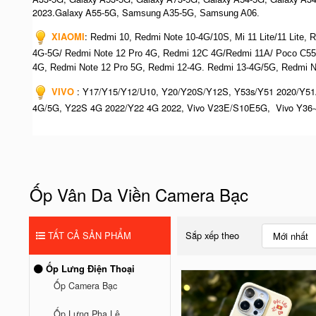
2023.Galaxy A55-5G, Sa
msung A35-5G, Samsung A06.
XIAOMI
:
Redmi 10, Redmi Note 10-4G/10S, Mi 11 Lite/11 Lite,
4G-5G/ Redmi Note 12 Pro 4G, Redmi 12C 4G/Redmi 11A/ Poco C55
4G,
Redmi Note 12 Pro 5G, Redmi 12-4G. Redmi 13-4G/5G, Redmi N
VIVO
:
Y17/Y15/Y12/U10, Y20/Y20S/Y12S, Y53s/Y51 2020/Y51
4G/5G, Y22S 4G 2022/Y22 4G 2022, Vivo V23E/S10E5G, Vivo Y36-
Ốp Vân Da Viền Camera Bạc
TẤT CẢ SẢN PHẨM
Sắp xếp theo
Mới nhất
Ốp Lưng Điện Thoại
Ốp Camera Bạc
Ốp Lưng Pha Lê