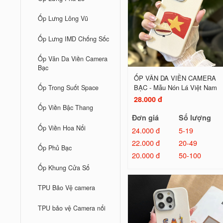
Ốp Lưng Lông Vũ
Ốp Lưng IMD Chống Sốc
Ốp Vân Da Viền Camera
Bạc
ỐP VÂN DA VIỀN CAMERA
BẠC - Mẫu Nón Lá Việt Nam
Ốp Trong Suốt Space
28.000 đ
Ốp Viền Bậc Thang
Đơn giá
Số lượng
Ốp Viền Hoa Nổi
24.000 đ
5-19
22.000 đ
20-49
Ốp Phủ Bạc
20.000 đ
50-100
Ốp Khung Cửa Sổ
TPU Bảo Vệ camera
TPU bảo vệ Camera nổi