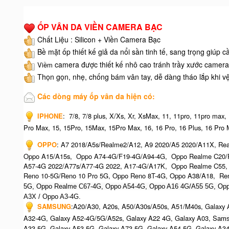
ỐP VÂN DA VIỀN CAMERA BẠC
Chất Liệu : Silicon + Viền Camera Bạc
Bề mặt ốp thiết kế giả da nổi sần tinh tế, sang trọng giúp 
camera được thiết kế nhô cao tránh trầy xước camera
Viềm
Thọn gọn, nhẹ, chống bám vân tay, dễ dàng tháo lắp khi v
Các dòng máy ốp vân da hiện có:
IPHONE
:
7/8, 7/8 plus, X/Xs, Xr, XsMax, 11, 11pro, 11pro max,
Pro Max, 15, 15Pro, 15Max, 15Pro Max,
16, 16 Pro, 16 Plus, 16 Pro M
OPPO
:
A7 2018/A5s/Realme2/A12, A9 2020/A5 2020/A11X, Real
Oppo A15/A15s, Oppo A74-4G/F19-4G/A94-4G, Oppo Realme C20/R
A57-4G 2022/A77s/A77-4G 2022, A17-4G/A17K, Oppo Realme C55,
Reno 10-5G/Reno 10 Pro 5G, Oppo Reno 8T-4G, Oppo A38/A18, Re
5G, Oppo Realme C67-4G, O
ppo A54-4G, Oppo A16 4G/A55 5G, Opp
A3X / Oppo A3-4G.
SAMSUNG
:
A20/A30, A20s, A50/A30s/A50s, A51/M40s, Galaxy A
A32-4G, Galaxy A52-4G/5G/A52s, Galaxy A22 4G, Galaxy A03, S
ams
A33-5G, Galaxy A53-5G, Galaxy A73-5G, Galaxy A54-5G, Galaxy A3