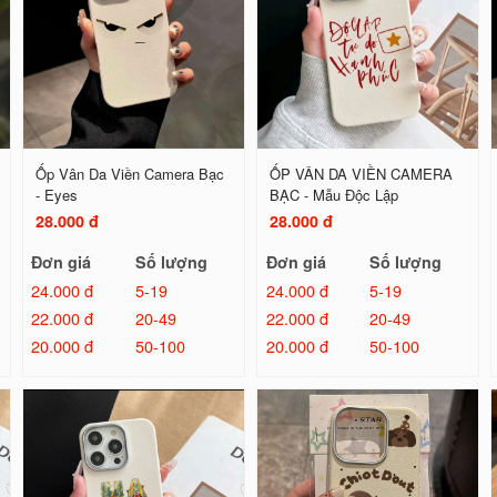
Ốp Vân Da Viền Camera Bạc
ỐP VÂN DA VIỀN CAMERA
- Eyes
BẠC - Mẫu Độc Lập
28.000 đ
28.000 đ
Đơn giá
Số lượng
Đơn giá
Số lượng
24.000 đ
5-19
24.000 đ
5-19
22.000 đ
20-49
22.000 đ
20-49
20.000 đ
50-100
20.000 đ
50-100