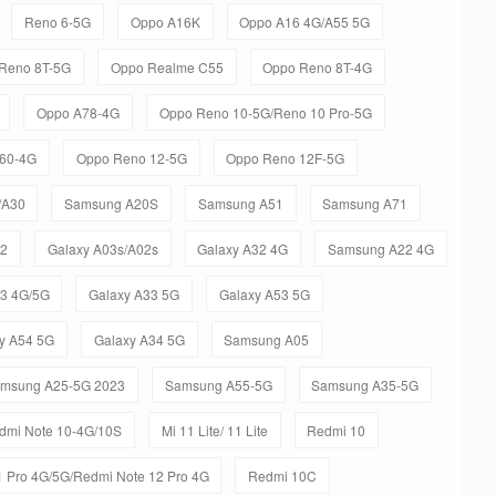
Reno 6-5G
Oppo A16K
Oppo A16 4G/A55 5G
Reno 8T-5G
Oppo Realme C55
Oppo Reno 8T-4G
Oppo A78-4G
Oppo Reno 10-5G/Reno 10 Pro-5G
60-4G
Oppo Reno 12-5G
Oppo Reno 12F-5G
/A30
Samsung A20S
Samsung A51
Samsung A71
12
Galaxy A03s/A02s
Galaxy A32 4G
Samsung A22 4G
23 4G/5G
Galaxy A33 5G
Galaxy A53 5G
y A54 5G
Galaxy A34 5G
Samsung A05
msung A25-5G 2023
Samsung A55-5G
Samsung A35-5G
dmi Note 10-4G/10S
Mi 11 Lite/ 11 Lite
Redmi 10
 Pro 4G/5G/Redmi Note 12 Pro 4G
Redmi 10C