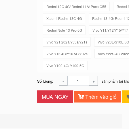
Redmi 12C 4G/ Redmi 11A/ Poco C55
Redmi 
Xiaomi Redmi 13C-4G
Redmi 13-4G/ Redmi 1
Redmi Note 13 Pro-5G
Vivo Y11/Y12/Y15/Y17
Vivo Y21 2021/Y33s/Y21s
Vivo V23E/S10E 5G
Vivo Y16 4G/Y16 5G/Y02s
Vivo Y22S-4G 2022
Vivo Y100-4G/ Y100-5G
-
+
Số lượng:
sản phẩm tại kh
MUA NGAY
Thêm vào giỏ