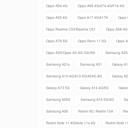
Oppo A54-4G
Oppo A95 4G/A74-4G/F19-4G
Oppo A55 4G
Oppo A17 4G/A17K
Oppo 
Oppo Realme C53/Realme C51
Oppo A58-4G
Oppo A79-5G
Oppo Reno 11 5G
Oppo A
Oppo A3X/Oppo A3-4G/ A3i/A5i
Samsung A20
Samsung A21s
Samsung A31
Galaxy A
Samsung A13-4G/A13-5G/A04S-4G
Galaxy A
Galaxy A73 5G
Galaxy A14 4G/5G
Galax
Samsung A05S
Samsung A15-5G/4G
Sa
Samsung A06
Redmi 9C/ Redmi 10A
Re
Redmi Note 11 4G/Note 11s 4G
Redmi Note 11