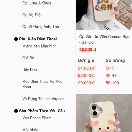
Ốp Lưng AirBags
Ốp Mạ Điện
Ốp Ví Đựng Ảnh, Thẻ
Ốp Vân Da Viền Camera Bạc
Phụ Kiện Điện Thoại
- Sài Gòn
Miếng dán Màn hình
28.000 đ
Giá Đỡ
Đơn giá
Số lượng
24.000 đ
5-19
Dây Đeo
22.000 đ
20-49
Móc Điện Thoại Và Móc
20.000 đ
50-100
Khóa
Vỏ Đựng Tai nge Airpods
Sản Phẩm Theo Yêu Cầu
Văn Phòng Phẩm
Móc khóa