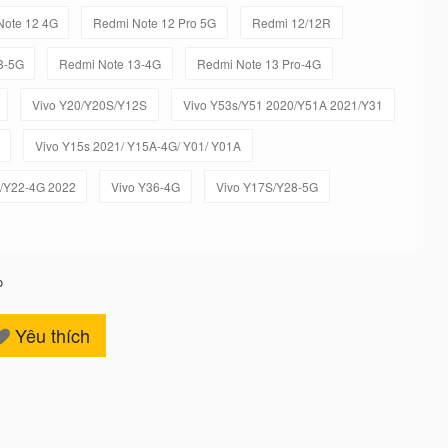
Note 12 4G
Redmi Note 12 Pro 5G
Redmi 12/12R
3-5G
Redmi Note 13-4G
Redmi Note 13 Pro-4G
Vivo Y20/Y20S/Y12S
Vivo Y53s/Y51 2020/Y51A 2021/Y31
Vivo Y15s 2021/ Y15A-4G/ Y01/ Y01A
/Y22-4G 2022
Vivo Y36-4G
Vivo Y17S/Y28-5G
o
Yêu thích