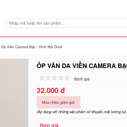
 Da Viền Camera Bạc - Hình Nổi Duck
ỐP VÂN DA VIỀN CAMERA BẠC
☆
★
☆
★
☆
★
☆
★
☆
★
đánh giá
32.000 đ
Mua nhiều giảm giá:
(Áp dụng với những sản phẩm có khuyến mãi tương tự)
Đơn giá