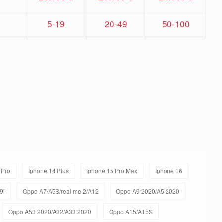
5-19
20-49
50-100
 Pro
Iphone 14 Plus
Iphone 15 Pro Max
Iphone 16
9i
Oppo A7/A5S/real me 2/A12
Oppo A9 2020/A5 2020
Oppo A53 2020/A32/A33 2020
Oppo A15/A15S