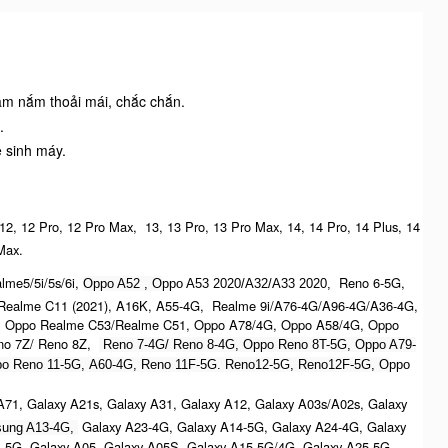
cầm nắm thoải mái, chắc chắn.
.
ệ sinh máy.
 12, 12 Pro, 12 Pro Max, 13, 13 Pro, 13 Pro Max, 14, 14 Pro, 14 Plus, 14
ax.​
me5/5i/5s/6i,
Reno 6-5G,
Oppo A52 , O
ppo A53 2020/A32/A33 2020,
ealme C11 (2021), A16K, A55-4G, Realme 9i/A76-4G/A96-4G/A36-4G,
 Oppo Realme C53/Realme C51, Oppo A78/4G, Oppo A58/4G, Oppo
no 7Z/ Reno 8Z,
Reno 7-4G/ Reno 8-4G, Oppo Reno 8T-5G, Oppo A79-
o Reno 11-5G, A60-4G, Reno 11F-5G. Reno12-5G, Reno12F-5G, O
ppo
71, Galaxy A21s, Galaxy A31, Galaxy A12, Galaxy A03s/A02s, Galaxy
Galaxy A23-4G, Galaxy A14-5G, Galaxy A24-4G, Galaxy
ung A13-4G,
4-5G, Galaxy A05, Galaxy A05S, Galaxy A15-5G/4G, Galaxy A25-5G