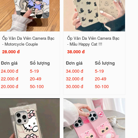
Ốp Vân Da Viền Camera Bạc
Ốp Vân Da Viền Camera Bạc
- Motorcycle Couple
- Mẫu Happy Cat !!!
28.000 đ
38.000 đ
Đơn giá
Số lượng
Đơn giá
Số lượng
24.000 đ
5-19
34.000 đ
5-19
22.000 đ
20-49
32.000 đ
20-49
20.000 đ
50-100
30.000 đ
50-100