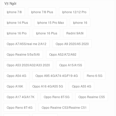
Vịt Ngồi
Iphone 7/8
Iphone 7/8 Plus
Iphone 12/12 Pro
Iphone 14 Plus
Iphone 15 Pro Max
Iphone 16
Iphone 16 Pro
Iphone 16 Plus
Redmi 9A/9i
Oppo A7/A5S/real me 2/A12
Oppo A9 2020/A5 2020
Oppo Realme 5/5s/5i/6i
Oppo A52/A72/A92
Oppo A53 2020/A32/A33 2020
Oppo A15/A15S
Oppo A54-4G
Oppo A95 4G/A74-4G/F19-4G
Reno 6-5G
Oppo A16K
Oppo A16 4G/A55 5G
Oppo A55 4G
Oppo A17 4G/A17K
Oppo Reno 8T-5G
Oppo Realme C55
Oppo Reno 8T-4G
Oppo Realme C53/Realme C51