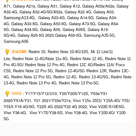
A71, Galaxy A21s, Galaxy A31, Galaxy A12, Galaxy A03s/A02s, Galaxy
A32-4G, Galaxy A52-4G/5G/A52s, Galaxy A22 4G, Galaxy A03,
S
Galaxy A23-4G, Galaxy A14-5G, Galaxy A24-
amsung A13-4G,
4G, Galaxy A33-5G, Galaxy A53-5G, Galaxy A73-5G, Galaxy A54-
5G, Galaxy A34-5G, Galaxy A05, Galaxy A05S, Galaxy A15-
5G/4G, Galaxy A25-5G 2023.Galaxy A55-5G, Sa
msung A35-5G,
Samsung A06.
XIAOMI
:
Redmi 10, Redmi Note 10-4G/10S, Mi 11 Lite/11
Lite, Redmi Note 11-4G/Note 11s-4G, Redmi Note 12 4G,
Redmi Note 11
Pro 4G-5G/ Redmi Note 12 Pro 4G, Redmi 12C 4G/Redmi 11A/ Poco
C55, Redmi Note 12 Pro 5G, Redmi 12-4G/5G /Redmi 12R, Redmi 13C-
4G,
Redmi Note 12 Pro 5G, Redmi 12-4G. Redmi 13-4G/5G, Redmi Note
13-4G, Redmi Note 13 Pro 4G, R
edmi Note 13 Pro-5G.
VIVO
:
Y17/Y15/Y12/U10, Y20/Y20S/Y12S, Y53s/Y51
2020/Y51A/Y31, Y21 2021/Y33s/Y21s,
Vivo Y15s 2021/ Y15A-4G/ Y01/
,Y16 4G/5G, Y22S 4G 2022/Y22 4G 2022, Vivo V23E/S10E5G,
Y01A
Vivo Y36-4G, Vivo Y17S/Y28-5G, Vivo Y28-4G, Vivo
Y100-4G/ Y100-
5G.