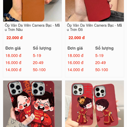
Ốp Vân Da Viền Camera Bạc - Mẫ
Ốp Vân Da Viền Camera Bạc - Mẫ
u Trơn Nâu
u Trơn Đỏ
22.000 đ
22.000 đ
Đơn giá
Số lượng
Đơn giá
Số lượng
18.000 đ
5-19
18.000 đ
5-19
16.000 đ
20-49
16.000 đ
20-49
14.000 đ
50-100
14.000 đ
50-100