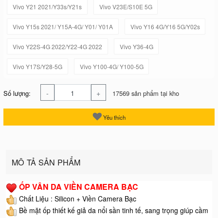
Vivo Y21 2021/Y33s/Y21s
Vivo V23E/S10E 5G
Vivo Y15s 2021/ Y15A-4G/ Y01/ Y01A
Vivo Y16 4G/Y16 5G/Y02s
Vivo Y22S-4G 2022/Y22-4G 2022
Vivo Y36-4G
Vivo Y17S/Y28-5G
Vivo Y100-4G/ Y100-5G
-
+
Số lượng:
17569 sản phẩm tại kho
Yêu thích
MÔ TẢ SẢN PHẨM
ỐP VÂN DA VIỀN CAMERA BẠC
Chất Liệu : Silicon + Viền Camera Bạc
Bề mặt ốp thiết kế giả da nổi sần tinh tế, sang trọng giúp cầm