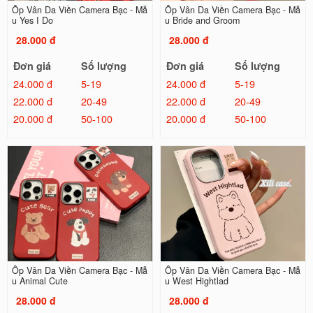
Ốp Vân Da Viền Camera Bạc - Mẫ
Ốp Vân Da Viền Camera Bạc - Mẫ
u Yes I Do
u Bride and Groom
28.000 đ
28.000 đ
Đơn giá
Số lượng
Đơn giá
Số lượng
24.000 đ
5-19
24.000 đ
5-19
22.000 đ
20-49
22.000 đ
20-49
20.000 đ
50-100
20.000 đ
50-100
Ốp Vân Da Viền Camera Bạc - Mẫ
Ốp Vân Da Viền Camera Bạc - Mẫ
u Animal Cute
u West Hightlad
28.000 đ
28.000 đ