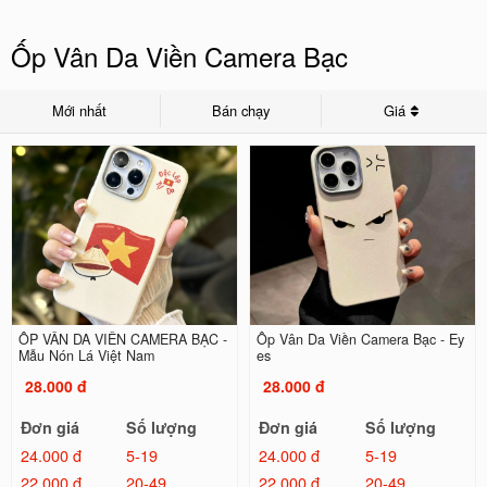
Ốp Vân Da Viền Camera Bạc
Mới nhất
Bán chạy
Giá
ỐP VÂN DA VIỀN CAMERA BẠC -
Ốp Vân Da Viền Camera Bạc - Ey
Mẫu Nón Lá Việt Nam
es
28.000 đ
28.000 đ
Đơn giá
Số lượng
Đơn giá
Số lượng
24.000 đ
5-19
24.000 đ
5-19
22.000 đ
20-49
22.000 đ
20-49