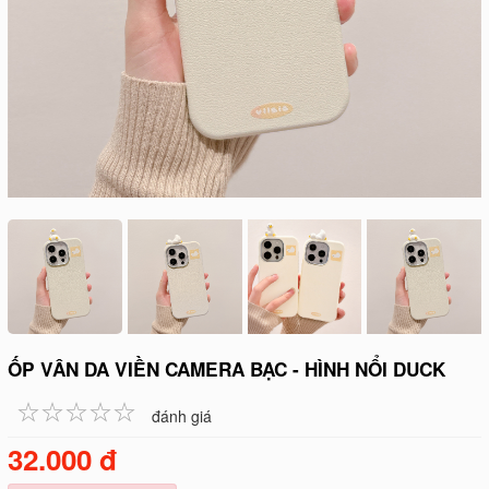
ỐP VÂN DA VIỀN CAMERA BẠC - HÌNH NỔI DUCK
☆
★
☆
★
☆
★
☆
★
☆
★
đánh giá
32.000 đ