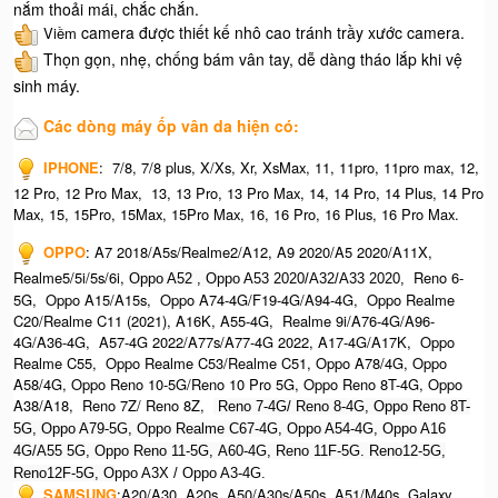
nắm thoải mái, chắc chắn.
camera được thiết kế nhô cao tránh trầy xước camera.
Viềm
Thọn gọn, nhẹ, chống bám vân tay, dễ dàng tháo lắp khi vệ
sinh máy.
Các dòng máy ốp vân da hiện có:
IPHONE
:
7/8, 7/8 plus, X/Xs, Xr, XsMax, 11, 11pro, 11pro max, 12,
12 Pro, 12 Pro Max, 13, 13 Pro, 13 Pro Max, 14, 14 Pro, 14 Plus, 14 Pro
Max, 15, 15Pro, 15Max, 15Pro Max,
16, 16 Pro, 16 Plus, 16 Pro Max.​
OPPO
:
A7 2018/A5s/Realme2/A12, A9 2020/A5 2020/A11X,
Realme5/5i/5s/6i,
Reno 6-
Oppo A52 , O
ppo A53 2020/A32/A33 2020,
5G, Oppo A15/A15s, Oppo A74-4G/F19-4G/A94-4G, Oppo Realme
C20/Realme C11 (2021), A16K, A55-4G, Realme 9i/A76-4G/A96-
4G/A36-4G, A57-4G 2022/A77s/A77-4G 2022, A17-4G/A17K, Oppo
Realme C55, Oppo Realme C53/Realme C51, Oppo A78/4G, Oppo
A58/4G, Oppo Reno 10-5G/Reno 10 Pro 5G, Oppo Reno 8T-4G, Oppo
A38/A18, Reno 7Z/ Reno 8Z,
Reno 7-4G/ Reno 8-4G, Oppo Reno 8T-
5G, Oppo A79-5G, Oppo Realme C67-4G, O
ppo A54-4G, Oppo A16
4G/A55 5G, Oppo Reno 11-5G, A60-4G, Reno 11F-5G. Reno12-5G,
Reno12F-5G, O
ppo A3X / Oppo A3-4G.
SAMSUNG
:
A20/A30, A20s, A50/A30s/A50s, A51/M40s, Galaxy