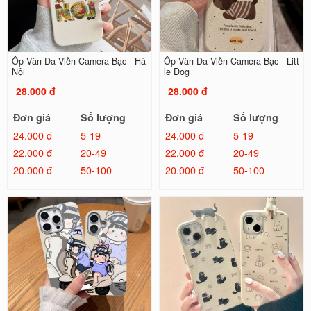
Ốp Vân Da Viền Camera Bạc - Hà
Ốp Vân Da Viền Camera Bạc - Litt
Nội
le Dog
28.000 đ
28.000 đ
Đơn giá
Số lượng
Đơn giá
Số lượng
24.000 đ
5-19
24.000 đ
5-19
22.000 đ
20-49
22.000 đ
20-49
20.000 đ
50-100
20.000 đ
50-100