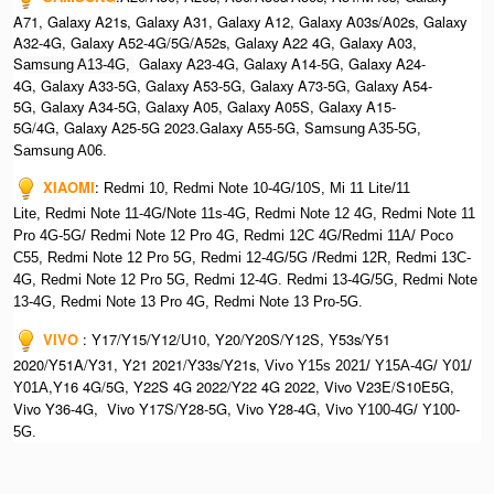
A71, Galaxy A21s, Galaxy A31, Galaxy A12, Galaxy A03s/A02s, Galaxy
A32-4G, Galaxy A52-4G/5G/A52s, Galaxy A22 4G, Galaxy A03,
S
Galaxy A23-4G, Galaxy A14-5G, Galaxy A24-
amsung A13-4G,
4G, Galaxy A33-5G, Galaxy A53-5G, Galaxy A73-5G, Galaxy A54-
5G, Galaxy A34-5G, Galaxy A05, Galaxy A05S, Galaxy A15-
5G/4G, Galaxy A25-5G 2023.Galaxy A55-5G, Sa
msung A35-5G,
Samsung A06.
XIAOMI
:
Redmi 10, Redmi Note 10-4G/10S, Mi 11 Lite/11
Lite, Redmi Note 11-4G/Note 11s-4G, Redmi Note 12 4G,
Redmi Note 11
Pro 4G-5G/ Redmi Note 12 Pro 4G, Redmi 12C 4G/Redmi 11A/ Poco
C55, Redmi Note 12 Pro 5G, Redmi 12-4G/5G /Redmi 12R, Redmi 13C-
4G,
Redmi Note 12 Pro 5G, Redmi 12-4G. Redmi 13-4G/5G, Redmi Note
13-4G, Redmi Note 13 Pro 4G, R
edmi Note 13 Pro-5G.
VIVO
:
Y17/Y15/Y12/U10, Y20/Y20S/Y12S, Y53s/Y51
2020/Y51A/Y31, Y21 2021/Y33s/Y21s,
Vivo Y15s 2021/ Y15A-4G/ Y01/
,Y16 4G/5G, Y22S 4G 2022/Y22 4G 2022, Vivo V23E/S10E5G,
Y01A
Vivo Y36-4G, Vivo Y17S/Y28-5G, Vivo Y28-4G, Vivo
Y100-4G/ Y100-
5G.