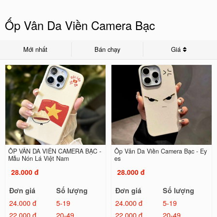
Ốp Vân Da Viền Camera Bạc
Mới nhất
Bán chạy
Giá
ỐP VÂN DA VIỀN CAMERA BẠC -
Ốp Vân Da Viền Camera Bạc - Ey
Mẫu Nón Lá Việt Nam
es
28.000 đ
28.000 đ
Đơn giá
Số lượng
Đơn giá
Số lượng
24.000 đ
5-19
24.000 đ
5-19
22.000 đ
20-49
22.000 đ
20-49