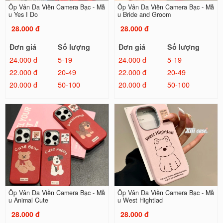
Ốp Vân Da Viền Camera Bạc - Mẫ
Ốp Vân Da Viền Camera Bạc - Mẫ
u Yes I Do
u Bride and Groom
28.000 đ
28.000 đ
Đơn giá
Số lượng
Đơn giá
Số lượng
24.000 đ
5-19
24.000 đ
5-19
22.000 đ
20-49
22.000 đ
20-49
20.000 đ
50-100
20.000 đ
50-100
Ốp Vân Da Viền Camera Bạc - Mẫ
Ốp Vân Da Viền Camera Bạc - Mẫ
u Animal Cute
u West Hightlad
28.000 đ
28.000 đ