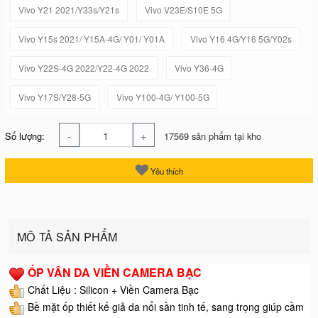
Vivo Y21 2021/Y33s/Y21s
Vivo V23E/S10E 5G
Vivo Y15s 2021/ Y15A-4G/ Y01/ Y01A
Vivo Y16 4G/Y16 5G/Y02s
Vivo Y22S-4G 2022/Y22-4G 2022
Vivo Y36-4G
Vivo Y17S/Y28-5G
Vivo Y100-4G/ Y100-5G
-
+
Số lượng:
17569 sản phẩm tại kho
Yêu thích
MÔ TẢ SẢN PHẨM
ỐP VÂN DA VIỀN CAMERA BẠC
Chất Liệu : Silicon + Viền Camera Bạc
Bề mặt ốp thiết kế giả da nổi sần tinh tế, sang trọng giúp cầm