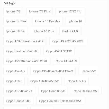
Vịt Ngồi
Iphone 7/8
Iphone 7/8 Plus
Iphone 12/12 Pro
Iphone 14 Plus
Iphone 15 Pro Max
Iphone 16
Iphone 16 Pro
Iphone 16 Plus
Redmi 9A/9i
Oppo A7/A5S/real me 2/A12
Oppo A9 2020/A5 2020
Oppo Realme 5/5s/5i/6i
Oppo A52/A72/A92
Oppo A53 2020/A32/A33 2020
Oppo A15/A15S
Oppo A54-4G
Oppo A95 4G/A74-4G/F19-4G
Reno 6-5G
Oppo A16K
Oppo A16 4G/A55 5G
Oppo A55 4G
Oppo A17 4G/A17K
Oppo Reno 8T-5G
Oppo Realme C55
Oppo Reno 8T-4G
Oppo Realme C53/Realme C51