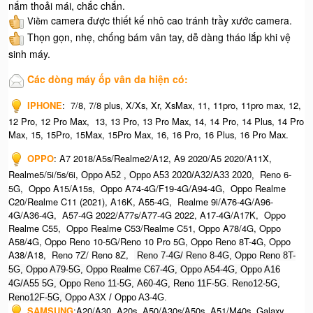
nắm thoải mái, chắc chắn.
camera được thiết kế nhô cao tránh trầy xước camera.
Viềm
Thọn gọn, nhẹ, chống bám vân tay, dễ dàng tháo lắp khi vệ
sinh máy.
Các dòng máy ốp vân da hiện có:
IPHONE
:
7/8, 7/8 plus, X/Xs, Xr, XsMax, 11, 11pro, 11pro max, 12,
12 Pro, 12 Pro Max, 13, 13 Pro, 13 Pro Max, 14, 14 Pro, 14 Plus, 14 Pro
Max, 15, 15Pro, 15Max, 15Pro Max,
16, 16 Pro, 16 Plus, 16 Pro Max.​
OPPO
:
A7 2018/A5s/Realme2/A12, A9 2020/A5 2020/A11X,
Realme5/5i/5s/6i,
Reno 6-
Oppo A52 , O
ppo A53 2020/A32/A33 2020,
5G, Oppo A15/A15s, Oppo A74-4G/F19-4G/A94-4G, Oppo Realme
C20/Realme C11 (2021), A16K, A55-4G, Realme 9i/A76-4G/A96-
4G/A36-4G, A57-4G 2022/A77s/A77-4G 2022, A17-4G/A17K, Oppo
Realme C55, Oppo Realme C53/Realme C51, Oppo A78/4G, Oppo
A58/4G, Oppo Reno 10-5G/Reno 10 Pro 5G, Oppo Reno 8T-4G, Oppo
A38/A18, Reno 7Z/ Reno 8Z,
Reno 7-4G/ Reno 8-4G, Oppo Reno 8T-
5G, Oppo A79-5G, Oppo Realme C67-4G, O
ppo A54-4G, Oppo A16
4G/A55 5G, Oppo Reno 11-5G, A60-4G, Reno 11F-5G. Reno12-5G,
Reno12F-5G, O
ppo A3X / Oppo A3-4G.
SAMSUNG
:
A20/A30, A20s, A50/A30s/A50s, A51/M40s, Galaxy