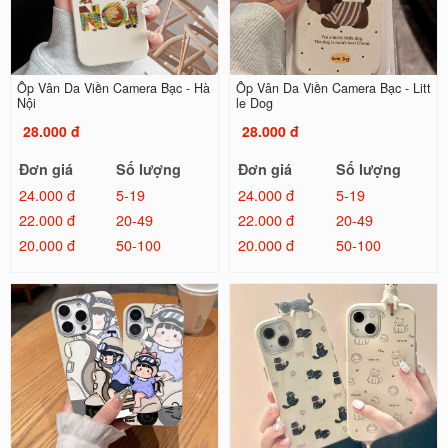
Ốp Vân Da Viền Camera Bạc - Hà
Ốp Vân Da Viền Camera Bạc - Litt
Nội
le Dog
28.000 đ
28.000 đ
Đơn giá
Số lượng
Đơn giá
Số lượng
24.000 đ
5-19
24.000 đ
5-19
22.000 đ
20-49
22.000 đ
20-49
20.000 đ
50-100
20.000 đ
50-100