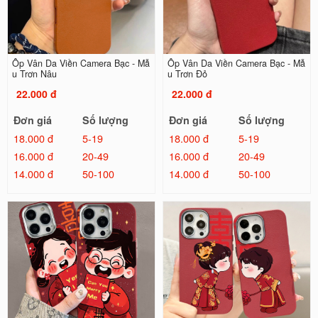
Ốp Vân Da Viền Camera Bạc - Mẫ
Ốp Vân Da Viền Camera Bạc - Mẫ
u Trơn Nâu
u Trơn Đỏ
22.000 đ
22.000 đ
Đơn giá
Số lượng
Đơn giá
Số lượng
18.000 đ
5-19
18.000 đ
5-19
16.000 đ
20-49
16.000 đ
20-49
14.000 đ
50-100
14.000 đ
50-100