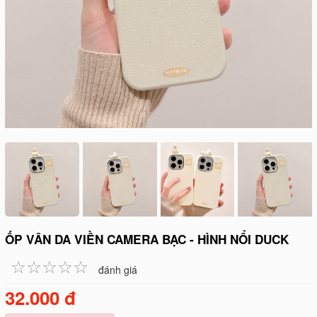
ỐP VÂN DA VIỀN CAMERA BẠC - HÌNH NỔI DUCK
☆
★
☆
★
☆
★
☆
★
☆
★
đánh giá
32.000 đ