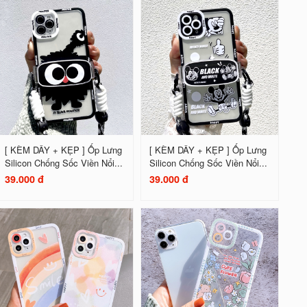
[ KÈM DÂY + KẸP ] Ốp Lưng
[ KÈM DÂY + KẸP ] Ốp Lưng
Silicon Chống Sốc Viền Nổi...
Silicon Chống Sốc Viền Nổi...
39.000 đ
39.000 đ