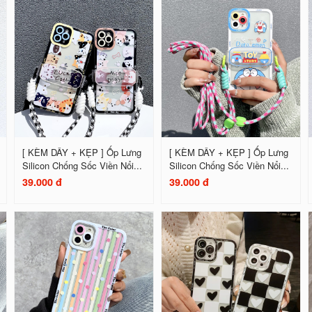
[ KÈM DÂY + KẸP ] Ốp Lưng
[ KÈM DÂY + KẸP ] Ốp Lưng
Silicon Chống Sốc Viền Nổi...
Silicon Chống Sốc Viền Nổi...
39.000 đ
39.000 đ