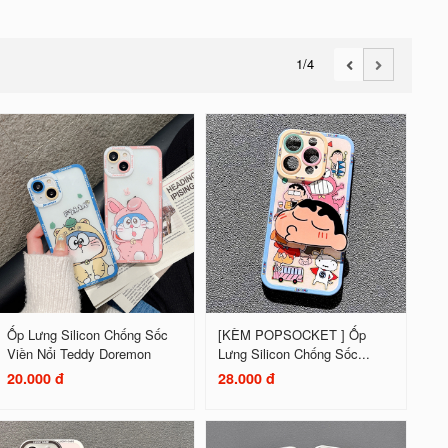
1
/4
Ốp Lưng Silicon Chống Sốc
[KÈM POPSOCKET ] Ốp
Viền Nổi Teddy Doremon
Lưng Silicon Chống Sốc...
20.000 đ
28.000 đ