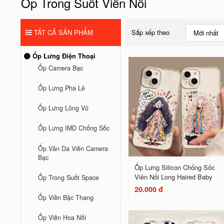
Ốp Trong Suốt Viền Nổi
TẤT CẢ SẢN PHẨM
Sắp xếp theo
Mới nhất
Ốp Lưng Điện Thoại
Ốp Camera Bạc
Ốp Lưng Pha Lê
Ốp Lưng Lông Vũ
Ốp Lưng IMD Chống Sốc
Ốp Vân Da Viền Camera
Bạc
Ốp Lưng Silicon Chống Sốc
Viền Nổi Long Haired Baby
Ốp Trong Suốt Space
20.000 đ
Ốp Viền Bậc Thang
Ốp Viền Hoa Nổi