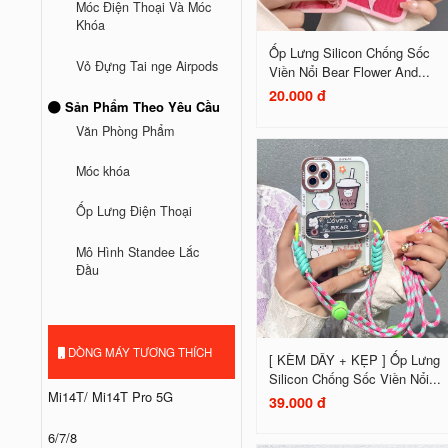
Móc Điện Thoại Và Móc
Khóa
Ốp Lưng Silicon Chống Sốc
Vỏ Đựng Tai nge Airpods
Viền Nổi Bear Flower And...
20.000 đ
Sản Phẩm Theo Yêu Cầu
Văn Phòng Phẩm
Móc khóa
Ốp Lưng Điện Thoại
Mô Hình Standee Lắc
Đầu
DÒNG MÁY TƯƠNG THÍCH
[ KÈM DÂY + KẸP ] Ốp Lưng
Silicon Chống Sốc Viền Nổi...
Mi14T/ Mi14T Pro 5G
39.000 đ
6/7/8