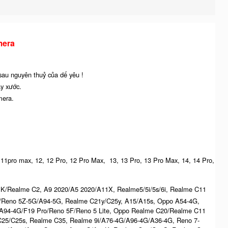
mera
 sau nguyên thuỷ của dế yêu !
ầy xước.
mera.
o, 11pro max, 12, 12 Pro, 12 Pro Max, 13, 13 Pro, 13 Pro Max, 14, 14 Pro,
K/Realme C2, A9 2020/A5 2020/A11X, Realme5/5i/5s/6i, Realme C11
G/Reno 5Z-5G/A94-5G, Realme C21y/C25y, A15/A15s, Oppo A54-4G,
94-4G/F19 Pro/Reno 5F/Reno 5 Lite, Oppo Realme C20/Realme C11
C25/C25s, Realme C35, Realme 9i/A76-4G/A96-4G/A36-4G, Reno 7-