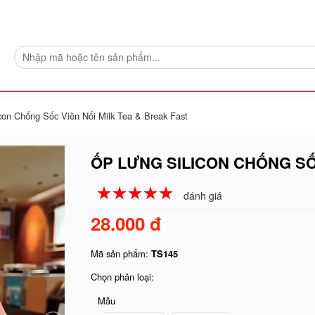
con Chống Sốc Viền Nổi Milk Tea & Break Fast
ỐP LƯNG SILICON CHỐNG SỐ
☆
★
☆
★
☆
★
☆
★
☆
★
đánh giá
28.000 đ
Mã sản phẩm:
TS145
Chọn phân loại:
Mẫu