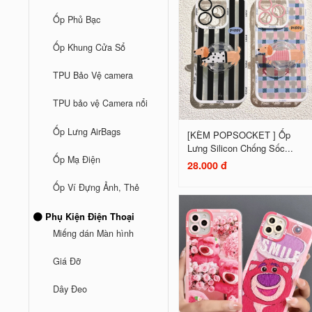
Ốp Phủ Bạc
Ốp Khung Cửa Sổ
TPU Bảo Vệ camera
TPU bảo vệ Camera nổi
Ốp Lưng AirBags
[KÈM POPSOCKET ] Ốp
Lưng Silicon Chống Sốc...
Ốp Mạ Điện
28.000 đ
Ốp Ví Đựng Ảnh, Thẻ
Phụ Kiện Điện Thoại
Miếng dán Màn hình
Giá Đỡ
Dây Đeo