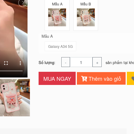
Mẫu A
Mẫu B
Mẫu A
Galaxy A34 5G
-
+
Số lượng:
sản phẩm tại kh
MUA NGAY
Thêm vào giỏ