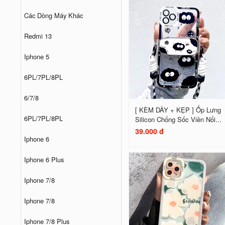
Các Dòng Máy Khác
Redmi 13
Iphone 5
6PL/7PL/8PL
6/7/8
[ KÈM DÂY + KẸP ] Ốp Lưng
6PL/7PL/8PL
Silicon Chống Sốc Viền Nổi...
39.000 đ
Iphone 6
Iphone 6 Plus
Iphone 7/8
Iphone 7/8
Iphone 7/8 Plus