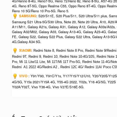
4G/Renno 8-4G, Reno7-5G, Reno 7z/Reno 8z, Reno 8-5G, A57-4G 2
4G, Reno 8T-5G, Oppo Realme C55, Oppo Reno 8T-4G, Oppo Realm
Reno 10 5G/Reno 10 Pro-5G. Reno 5.
SAMSUNG
: S20/S11E, S20 Plus/S11, S20 Ultra/S11 plus, Sa
Samsung S21 Ultra-5G/S30 Ultra, Note 20, Note 20 Ultra, A10, A20
A11/M11, Galaxy A21s, Galaxy A31, Galaxy A12, Galaxy A03s/A02s,
Galaxy A02/M02, Galaxy A03, Galaxy A13-4G, Galaxy A23-4G, Galax
FE, Galaxy S22, Galaxy S22 Plus, Galaxy S22 Ultra, Galaxy A13-5G
4G,Galaxy A34 5G.
XIAOMI
:
Redmi Note 8, Redmi Note 8 Pro, Redmi Note 9/Redmi
Redmi 9T, Redmi 9, Redmi 10, Redmi Note 10-4G/10S, Redmi Note
Pro, Mi 11 Lite/11 Lite, Mi 11T/Mi 11T Pro-5G, Redmi Note 11-4G/N
Redmi A1 2022 4G/Redmi A2 , Redmi 12C 4G/ Redmi 11A/ Poco C55
VIVO
: Y91/Y93, Y91C/Y1s, Y17/Y15/Y12/U10, Y20/Y20S/Y12S
4G/5G, Y15s 2021/Y15A 4G, Y55-4G 2022, Y02s, Y16 4G/5G, Y22S 
Y02A/Y02T, Vivo Y36-4G, Vivo V27E/S16E-5G.