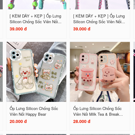
[ KÈM DÂY + KẸP ] Ốp Lưng
[ KÈM DÂY + KẸP ] Ốp Lưng
Silicon Chống Sốc Viền Nổi...
Silicon Chống Sốc Viền Nổi...
39.000 đ
39.000 đ
Ốp Lưng Silicon Chống Sốc
Ốp Lưng Silicon Chống Sốc
Viền Nổi Happy Bear
Viền Nổi Milk Tea & Break...
20.000 đ
28.000 đ