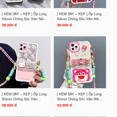
[ KÈM DÂY + KẸP ] Ốp Lưng
[ KÈM DÂY + KẸP ] Ốp Lưng
Silicon Chống Sốc Viền Nổi...
Silicon Chống Sốc Viền Nổi...
39.000 đ
39.000 đ
[ KÈM DÂY + KẸP ] Ốp Lưng
[ KÈM DÂY + KẸP ] Ốp Lưng
Silicon Chống Sốc Viền...
Silicon Chống Sốc Viền Nổi...
39.000 đ
42.000 đ