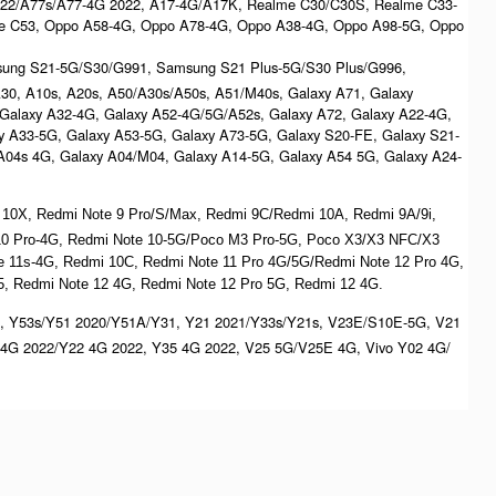
022/A77s/A77-4G 2022, A17-4G/A17K, Realme C30/C30S, Realme C33-
e C53, Oppo A58-4G, Oppo A78-4G, Oppo A38-4G, Oppo A98-5G, Oppo
msung S21-5G/S30/G991, Samsung S21 Plus-5G/S30 Plus/G996,
/A30, A10s, A20s, A50/A30s/A50s, A51/M40s, Galaxy A71, Galaxy
 Galaxy A32-4G, Galaxy A52-4G/5G/A52s, Galaxy A72, Galaxy A22-4G,
y A33-5G, Galaxy A53-5G, Galaxy A73-5G, Galaxy S20-FE, Galaxy S21-
/A04s 4G, Galaxy A04/M04, Galaxy A14-5G, Galaxy A54 5G, Galaxy A24-
 10X, Redmi Note 9 Pro/S/Max, Redmi 9C/Redmi 10A, Redmi 9A/9i,
 10 Pro-4G, Redmi Note 10-5G/Poco M3 Pro-5G, Poco X3/X3 NFC/X3
ote 11s-4G, Redmi 10C, Redmi Note 11 Pro 4G/5G/Redmi Note 12 Pro 4G,
, Redmi Note 12 4G, Redmi Note 12 Pro 5G, Redmi 12 4G.
, Y53s/Y51 2020/Y51A/Y31, Y21 2021/Y33s/Y21s, V23E/S10E-5G, V21
4G 2022/Y22 4G 2022, Y35 4G 2022, V25 5G/V25E 4G, Vivo Y02 4G/