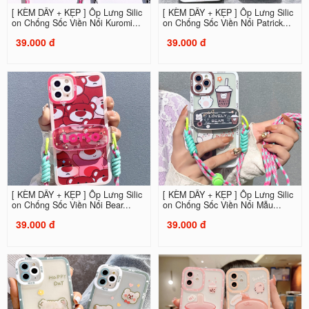
[ KÈM DÂY + KẸP ] Ốp Lưng Silic
[ KÈM DÂY + KẸP ] Ốp Lưng Silic
on Chống Sốc Viền Nổi Kuromi...
on Chống Sốc Viền Nổi Patrick...
39.000 đ
39.000 đ
[ KÈM DÂY + KẸP ] Ốp Lưng Silic
[ KÈM DÂY + KẸP ] Ốp Lưng Silic
on Chống Sốc Viền Nổi Bear...
on Chống Sốc Viền Nổi Mẫu...
39.000 đ
39.000 đ