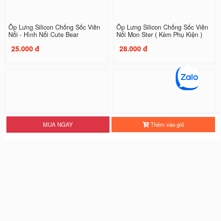
Ốp Lưng Silicon Chống Sốc Viền
Ốp Lưng Silicon Chống Sốc Viền
Nổi - Hình Nổi Cute Bear
Nổi Mon Ster ( Kèm Phụ Kiện )
25.000 đ
28.000 đ
MUA NGAY
Thêm vào giỏ
Ốp Lưng Silicon Chống Sốc Viền
Ốp Lưng Silicon Chống Sốc Viền
Nổi Three Tigers
Nổi Tiger
20.000 đ
20.000 đ