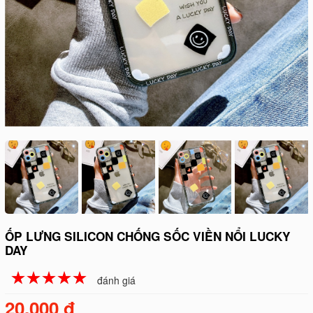
ỐP LƯNG SILICON CHỐNG SỐC VIỀN NỔI LUCKY
DAY
☆
★
☆
★
☆
★
☆
★
☆
★
đánh giá
20.000 đ