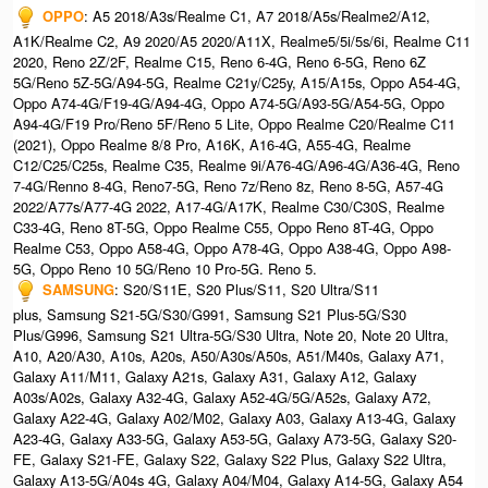
OPPO
: A5 2018/A3s/Realme C1, A7 2018/A5s/Realme2/A12,
A1K/Realme C2, A9 2020/A5 2020/A11X, Realme5/5i/5s/6i, Realme C11
2020, Reno 2Z/2F, Realme C15, Reno 6-4G, Reno 6-5G, Reno 6Z
5G/Reno 5Z-5G/A94-5G, Realme C21y/C25y, A15/A15s, Oppo A54-4G,
Oppo A74-4G/F19-4G/A94-4G, Oppo A74-5G/A93-5G/A54-5G, Oppo
A94-4G/F19 Pro/Reno 5F/Reno 5 Lite, Oppo Realme C20/Realme C11
(2021), Oppo Realme 8/8 Pro, A16K, A16-4G, A55-4G, Realme
C12/C25/C25s, Realme C35, Realme 9i/A76-4G/A96-4G/A36-4G, Reno
7-4G/Renno 8-4G, Reno7-5G, Reno 7z/Reno 8z, Reno 8-5G, A57-4G
2022/A77s/A77-4G 2022, A17-4G/A17K, Realme C30/C30S, Realme
C33-4G, Reno 8T-5G, Oppo Realme C55, Oppo Reno 8T-4G, Oppo
Realme C53, Oppo A58-4G, Oppo A78-4G, Oppo A38-4G, Oppo A98-
5G, Oppo Reno 10 5G/Reno 10 Pro-5G.​ Reno 5.
SAMSUNG
: S20/S11E, S20 Plus/S11, S20 Ultra/S11
plus, Samsung S21-5G/S30/G991, Samsung S21 Plus-5G/S30
Plus/G996, Samsung S21 Ultra-5G/S30 Ultra, Note 20, Note 20 Ultra,
A10, A20/A30, A10s, A20s, A50/A30s/A50s, A51/M40s, Galaxy A71,
Galaxy A11/M11, Galaxy A21s, Galaxy A31, Galaxy A12, Galaxy
A03s/A02s, Galaxy A32-4G, Galaxy A52-4G/5G/A52s, Galaxy A72,
Galaxy A22-4G, Galaxy A02/M02, Galaxy A03, Galaxy A13-4G, Galaxy
A23-4G, Galaxy A33-5G, Galaxy A53-5G, Galaxy A73-5G, Galaxy S20-
FE, Galaxy S21-FE, Galaxy S22, Galaxy S22 Plus, Galaxy S22 Ultra,
Galaxy A13-5G/A04s 4G, Galaxy A04/M04, Galaxy A14-5G, Galaxy A54