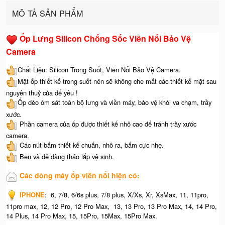
MÔ TẢ SẢN PHẨM
Ốp Lưng Silicon Chống Sốc Viền Nổi Bảo Vệ
Camera
Chất Liệu: Silicon Trong Suốt, Viền Nổi Bảo Vệ Camera.
Mặt ốp thiết kế trong suốt nên sẽ không che mất các thiết kế mặt sau
nguyên thuỷ của dế yêu !
Ốp dẻo ôm sát toàn bộ lưng và viền máy, bảo vệ khỏi va chạm, trầy
xước.
Phần camera của ốp được thiết kế nhô cao để tránh trầy xước
camera.
Các nút bấm thiết kế chuẩn, nhô ra, bấm cực nhẹ.
Bền và dễ dàng tháo lắp vệ sinh.
Các dòng máy ốp viền nổi hiện có:
IPHONE
: 6, 7/8, 6/6s plus, 7/8 plus, X/Xs, Xr, XsMax, 11, 11pro,
11pro max, 12, 12 Pro, 12 Pro Max, 13, 13 Pro, 13 Pro Max, 14, 14 Pro,
14 Plus, 14 Pro Max, 15, 15Pro, 15Max, 15Pro Max.