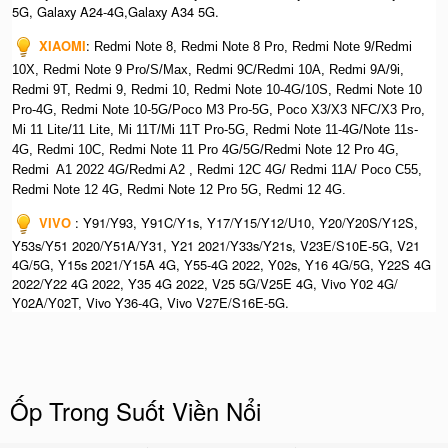
5G, Galaxy A24-4G,Galaxy A34 5G.
XIAOMI
:
Redmi Note 8, Redmi Note 8 Pro, Redmi Note 9/Redmi
10X, Redmi Note 9 Pro/S/Max, Redmi 9C/Redmi 10A, Redmi 9A/9i,
Redmi 9T, Redmi 9, Redmi 10, Redmi Note 10-4G/10S, Redmi Note 10
Pro-4G, Redmi Note 10-5G/Poco M3 Pro-5G, Poco X3/X3 NFC/X3 Pro,
Mi 11 Lite/11 Lite, Mi 11T/Mi 11T Pro-5G, Redmi Note 11-4G/Note 11s-
4G, Redmi 10C, Redmi Note 11 Pro 4G/5G/Redmi Note 12 Pro 4G,
Redmi A1 2022 4G/Redmi A2 , Redmi 12C 4G/ Redmi 11A/ Poco C55,
Redmi Note 12 4G, Redmi Note 12 Pro 5G, Redmi 12 4G.
VIVO
: Y91/Y93, Y91C/Y1s, Y17/Y15/Y12/U10, Y20/Y20S/Y12S,
Y53s/Y51 2020/Y51A/Y31, Y21 2021/Y33s/Y21s, V23E/S10E-5G, V21
4G/5G, Y15s 2021/Y15A 4G, Y55-4G 2022, Y02s, Y16 4G/5G, Y22S 4G
2022/Y22 4G 2022, Y35 4G 2022, V25 5G/V25E 4G, Vivo Y02 4G/
Y02A/Y02T, Vivo Y36-4G, Vivo V27E/S16E-5G.
Ốp Trong Suốt Viền Nổi