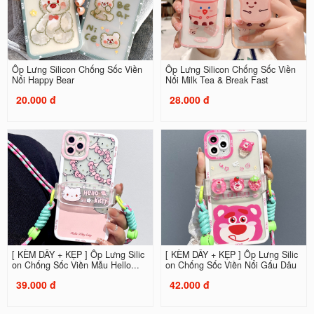
Ốp Lưng Silicon Chống Sốc Viền
Ốp Lưng Silicon Chống Sốc Viền
Nổi Happy Bear
Nổi Milk Tea & Break Fast
20.000 đ
28.000 đ
[ KÈM DÂY + KẸP ] Ốp Lưng Silic
[ KÈM DÂY + KẸP ] Ốp Lưng Silic
on Chống Sốc Viền Mẫu Hello...
on Chống Sốc Viền Nổi Gấu Dâu
39.000 đ
42.000 đ