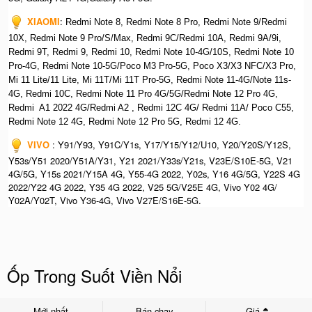
XIAOMI
:
Redmi Note 8, Redmi Note 8 Pro, Redmi Note 9/Redmi
10X, Redmi Note 9 Pro/S/Max, Redmi 9C/Redmi 10A, Redmi 9A/9i,
Redmi 9T, Redmi 9, Redmi 10, Redmi Note 10-4G/10S, Redmi Note 10
Pro-4G, Redmi Note 10-5G/Poco M3 Pro-5G, Poco X3/X3 NFC/X3 Pro,
Mi 11 Lite/11 Lite, Mi 11T/Mi 11T Pro-5G, Redmi Note 11-4G/Note 11s-
4G, Redmi 10C, Redmi Note 11 Pro 4G/5G/Redmi Note 12 Pro 4G,
Redmi A1 2022 4G/Redmi A2 , Redmi 12C 4G/ Redmi 11A/ Poco C55,
Redmi Note 12 4G, Redmi Note 12 Pro 5G, Redmi 12 4G.
VIVO
: Y91/Y93, Y91C/Y1s, Y17/Y15/Y12/U10, Y20/Y20S/Y12S,
Y53s/Y51 2020/Y51A/Y31, Y21 2021/Y33s/Y21s, V23E/S10E-5G, V21
4G/5G, Y15s 2021/Y15A 4G, Y55-4G 2022, Y02s, Y16 4G/5G, Y22S 4G
2022/Y22 4G 2022, Y35 4G 2022, V25 5G/V25E 4G, Vivo Y02 4G/
Y02A/Y02T, Vivo Y36-4G, Vivo V27E/S16E-5G.
Ốp Trong Suốt Viền Nổi
Mới nhất
Bán chạy
Giá