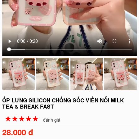
ỐP LƯNG SILICON CHỐNG SỐC VIỀN NỔI MILK
TEA & BREAK FAST
☆
★
☆
★
☆
★
☆
★
☆
★
đánh giá
28.000 đ