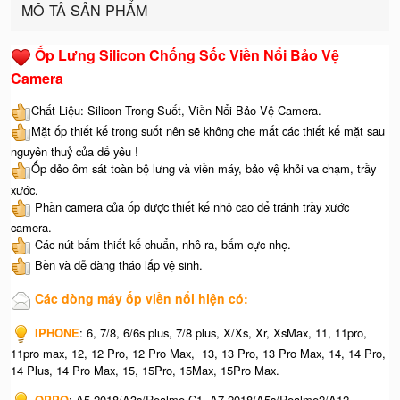
MÔ TẢ SẢN PHẨM
Ốp Lưng Silicon Chống Sốc Viền Nổi Bảo Vệ
Camera
Chất Liệu: Silicon Trong Suốt, Viền Nổi Bảo Vệ Camera.
Mặt ốp thiết kế trong suốt nên sẽ không che mất các thiết kế mặt sau
nguyên thuỷ của dế yêu !
Ốp dẻo ôm sát toàn bộ lưng và viền máy, bảo vệ khỏi va chạm, trầy
xước.
Phần camera của ốp được thiết kế nhô cao để tránh trầy xước
camera.
Các nút bấm thiết kế chuẩn, nhô ra, bấm cực nhẹ.
Bền và dễ dàng tháo lắp vệ sinh.
Các dòng máy ốp viền nổi hiện có:
IPHONE
: 6, 7/8, 6/6s plus, 7/8 plus, X/Xs, Xr, XsMax, 11, 11pro,
11pro max, 12, 12 Pro, 12 Pro Max, 13, 13 Pro, 13 Pro Max, 14, 14 Pro,
14 Plus, 14 Pro Max, 15, 15Pro, 15Max, 15Pro Max.
OPPO
: A5 2018/A3s/Realme C1, A7 2018/A5s/Realme2/A12,