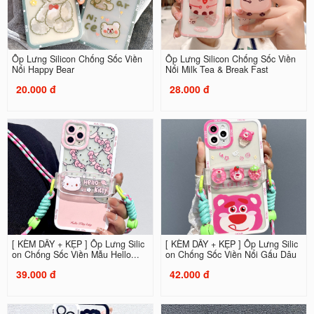
Ốp Lưng Silicon Chống Sốc Viền
Ốp Lưng Silicon Chống Sốc Viền
Nổi Happy Bear
Nổi Milk Tea & Break Fast
20.000 đ
28.000 đ
[ KÈM DÂY + KẸP ] Ốp Lưng Silic
[ KÈM DÂY + KẸP ] Ốp Lưng Silic
on Chống Sốc Viền Mẫu Hello...
on Chống Sốc Viền Nổi Gấu Dâu
39.000 đ
42.000 đ