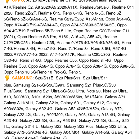
A1K/Realme C2, A9 2020/A5 2020/A11X, Realme5/5i/5s/6i, Realme C11
2020, Reno 2Z/2F, Realme C15, Reno 6-4G, Reno 6-5G, Reno 6Z
5G/Reno 5Z-5G/A94-5G, Realme C21y/C25y, A15/A15s, Oppo A54-4G,
Oppo A74-4G/F19-4G/A94-4G, Oppo A74-5G/A93-5G/A54-5G, Oppo
A94-4G/F19 Pro/Reno 5F/Reno 5 Lite, Oppo Realme C20/Realme C11
(2021), Oppo Realme 8/8 Pro, A16K, A16-4G, A55-4G, Realme
C12/C25/C25s, Realme C35, Realme 9i/A76-4G/A96-4G/A36-4G, Reno
7-4G/Renno 8-4G, Reno7-5G, Reno 7z/Reno 8z, Reno 8-5G, A57-4G
2022/A77s/A77-4G 2022, A17-4G/A17K, Realme C30/C30S, Realme
C33-4G, Reno 8T-5G, Oppo Realme C55, Oppo Reno 8T-4G, Oppo
Realme C53, Oppo A58-4G, Oppo A78-4G, Oppo A38-4G, Oppo A98-5G,
Oppo Reno 10 5G/Reno 10 Pro-5G. Reno 5.
SAMSUNG
: S20/S11E, S20 Plus/S11, S20 Ultra/S11
plus, Samsung S21-5G/S30/G991, Samsung S21 Plus-5G/S30
Plus/G996, Samsung S21 Ultra-5G/S30 Ultra, Note 20, Note 20 Ultra,
A10, A20/A30, A10s, A20s, A50/A30s/A50s, A51/M40s, Galaxy A71,
Galaxy A11/M11, Galaxy A21s, Galaxy A31, Galaxy A12, Galaxy
A03s/A02s, Galaxy A32-4G, Galaxy A52-4G/5G/A52s, Galaxy A72,
Galaxy A22-4G, Galaxy A02/M02, Galaxy A03, Galaxy A13-4G, Galaxy
A23-4G, Galaxy A33-5G, Galaxy A53-5G, Galaxy A73-5G, Galaxy S20-
FE, Galaxy S21-FE, Galaxy S22, Galaxy S22 Plus, Galaxy S22 Ultra,
Galaxy A13-5G/A04s 4G, Galaxy A04/M04, Galaxy A14-5G, Galaxy A54
5G, Galaxy A24-4G,Galaxy A34 5G.