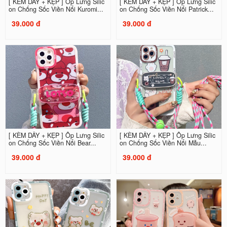
[ KÈM DÂY + KẸP ] Ốp Lưng Silic
[ KÈM DÂY + KẸP ] Ốp Lưng Silic
on Chống Sốc Viền Nổi Kuromi...
on Chống Sốc Viền Nổi Patrick...
39.000 đ
39.000 đ
[ KÈM DÂY + KẸP ] Ốp Lưng Silic
[ KÈM DÂY + KẸP ] Ốp Lưng Silic
on Chống Sốc Viền Nổi Bear...
on Chống Sốc Viền Nổi Mẫu...
39.000 đ
39.000 đ