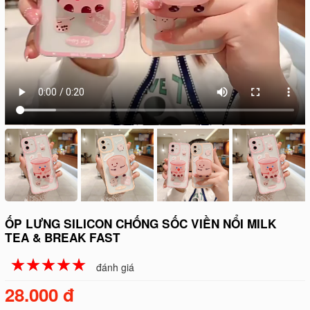
ỐP LƯNG SILICON CHỐNG SỐC VIỀN NỔI MILK
TEA & BREAK FAST
☆
★
☆
★
☆
★
☆
★
☆
★
đánh giá
28.000 đ