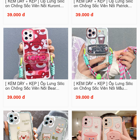
[ KÈM DÂY + KẸP ] Ốp Lưng Silic
[ KÈM DÂY + KẸP ] Ốp Lưng Silic
on Chống Sốc Viền Nổi Kuromi...
on Chống Sốc Viền Nổi Patrick...
39.000 đ
39.000 đ
[ KÈM DÂY + KẸP ] Ốp Lưng Silic
[ KÈM DÂY + KẸP ] Ốp Lưng Silic
on Chống Sốc Viền Nổi Bear...
on Chống Sốc Viền Nổi Mẫu...
39.000 đ
39.000 đ