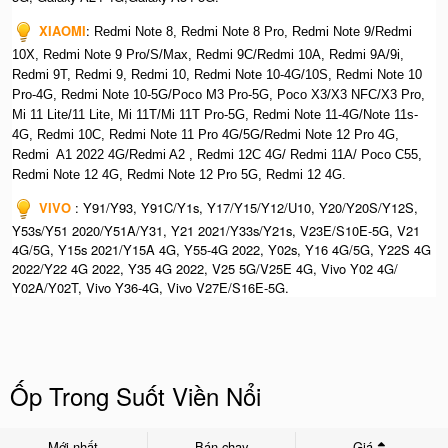
XIAOMI
:
Redmi Note 8, Redmi Note 8 Pro, Redmi Note 9/Redmi
10X, Redmi Note 9 Pro/S/Max, Redmi 9C/Redmi 10A, Redmi 9A/9i,
Redmi 9T, Redmi 9, Redmi 10, Redmi Note 10-4G/10S, Redmi Note 10
Pro-4G, Redmi Note 10-5G/Poco M3 Pro-5G, Poco X3/X3 NFC/X3 Pro,
Mi 11 Lite/11 Lite, Mi 11T/Mi 11T Pro-5G, Redmi Note 11-4G/Note 11s-
4G, Redmi 10C, Redmi Note 11 Pro 4G/5G/Redmi Note 12 Pro 4G,
Redmi A1 2022 4G/Redmi A2 , Redmi 12C 4G/ Redmi 11A/ Poco C55,
Redmi Note 12 4G, Redmi Note 12 Pro 5G, Redmi 12 4G.
VIVO
: Y91/Y93, Y91C/Y1s, Y17/Y15/Y12/U10, Y20/Y20S/Y12S,
Y53s/Y51 2020/Y51A/Y31, Y21 2021/Y33s/Y21s, V23E/S10E-5G, V21
4G/5G, Y15s 2021/Y15A 4G, Y55-4G 2022, Y02s, Y16 4G/5G, Y22S 4G
2022/Y22 4G 2022, Y35 4G 2022, V25 5G/V25E 4G, Vivo Y02 4G/
Y02A/Y02T, Vivo Y36-4G, Vivo V27E/S16E-5G.
Ốp Trong Suốt Viền Nổi
Mới nhất
Bán chạy
Giá