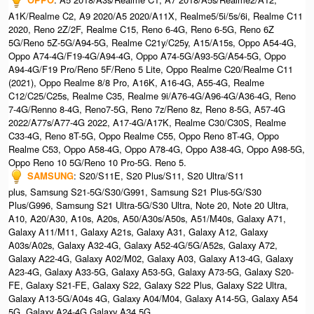
A1K/Realme C2, A9 2020/A5 2020/A11X, Realme5/5i/5s/6i, Realme C11
2020, Reno 2Z/2F, Realme C15, Reno 6-4G, Reno 6-5G, Reno 6Z
5G/Reno 5Z-5G/A94-5G, Realme C21y/C25y, A15/A15s, Oppo A54-4G,
Oppo A74-4G/F19-4G/A94-4G, Oppo A74-5G/A93-5G/A54-5G, Oppo
A94-4G/F19 Pro/Reno 5F/Reno 5 Lite, Oppo Realme C20/Realme C11
(2021), Oppo Realme 8/8 Pro, A16K, A16-4G, A55-4G, Realme
C12/C25/C25s, Realme C35, Realme 9i/A76-4G/A96-4G/A36-4G, Reno
7-4G/Renno 8-4G, Reno7-5G, Reno 7z/Reno 8z, Reno 8-5G, A57-4G
2022/A77s/A77-4G 2022, A17-4G/A17K, Realme C30/C30S, Realme
C33-4G, Reno 8T-5G, Oppo Realme C55, Oppo Reno 8T-4G, Oppo
Realme C53, Oppo A58-4G, Oppo A78-4G, Oppo A38-4G, Oppo A98-5G,
Oppo Reno 10 5G/Reno 10 Pro-5G. Reno 5.
SAMSUNG
: S20/S11E, S20 Plus/S11, S20 Ultra/S11
plus, Samsung S21-5G/S30/G991, Samsung S21 Plus-5G/S30
Plus/G996, Samsung S21 Ultra-5G/S30 Ultra, Note 20, Note 20 Ultra,
A10, A20/A30, A10s, A20s, A50/A30s/A50s, A51/M40s, Galaxy A71,
Galaxy A11/M11, Galaxy A21s, Galaxy A31, Galaxy A12, Galaxy
A03s/A02s, Galaxy A32-4G, Galaxy A52-4G/5G/A52s, Galaxy A72,
Galaxy A22-4G, Galaxy A02/M02, Galaxy A03, Galaxy A13-4G, Galaxy
A23-4G, Galaxy A33-5G, Galaxy A53-5G, Galaxy A73-5G, Galaxy S20-
FE, Galaxy S21-FE, Galaxy S22, Galaxy S22 Plus, Galaxy S22 Ultra,
Galaxy A13-5G/A04s 4G, Galaxy A04/M04, Galaxy A14-5G, Galaxy A54
5G, Galaxy A24-4G,Galaxy A34 5G.