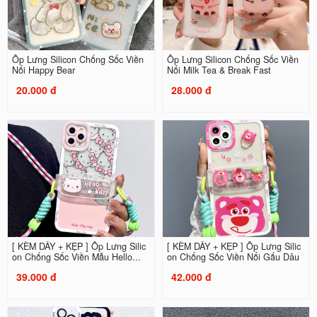
Ốp Lưng Silicon Chống Sốc Viền
Ốp Lưng Silicon Chống Sốc Viền
Nổi Happy Bear
Nổi Milk Tea & Break Fast
20.000 đ
28.000 đ
[ KÈM DÂY + KẸP ] Ốp Lưng Silic
[ KÈM DÂY + KẸP ] Ốp Lưng Silic
on Chống Sốc Viền Mẫu Hello...
on Chống Sốc Viền Nổi Gấu Dâu
39.000 đ
42.000 đ