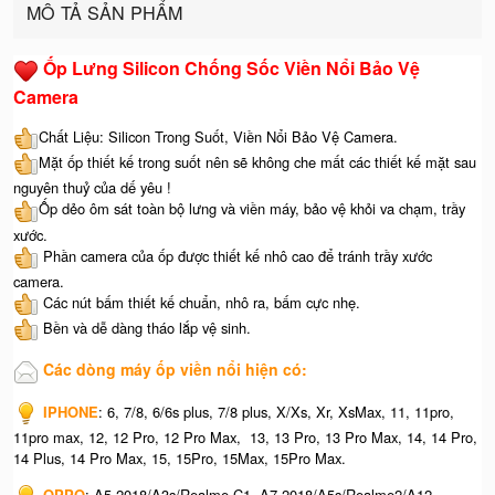
MÔ TẢ SẢN PHẨM
Ốp Lưng Silicon Chống Sốc Viền Nổi Bảo Vệ
Camera
Chất Liệu: Silicon Trong Suốt, Viền Nổi Bảo Vệ Camera.
Mặt ốp thiết kế trong suốt nên sẽ không che mất các thiết kế mặt sau
nguyên thuỷ của dế yêu !
Ốp dẻo ôm sát toàn bộ lưng và viền máy, bảo vệ khỏi va chạm, trầy
xước.
Phần camera của ốp được thiết kế nhô cao để tránh trầy xước
camera.
Các nút bấm thiết kế chuẩn, nhô ra, bấm cực nhẹ.
Bền và dễ dàng tháo lắp vệ sinh.
Các dòng máy ốp viền nổi hiện có:
IPHONE
: 6, 7/8, 6/6s plus, 7/8 plus, X/Xs, Xr, XsMax, 11, 11pro,
11pro max, 12, 12 Pro, 12 Pro Max, 13, 13 Pro, 13 Pro Max, 14, 14 Pro,
14 Plus, 14 Pro Max, 15, 15Pro, 15Max, 15Pro Max.
OPPO
: A5 2018/A3s/Realme C1, A7 2018/A5s/Realme2/A12,