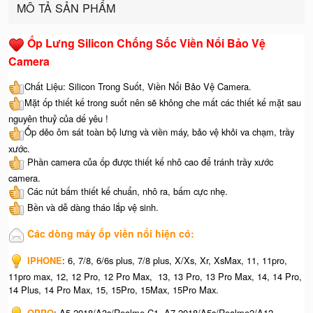
MÔ TẢ SẢN PHẨM
Ốp Lưng Silicon Chống Sốc Viền Nổi Bảo Vệ
Camera
Chất Liệu: Silicon Trong Suốt, Viền Nổi Bảo Vệ Camera.
Mặt ốp thiết kế trong suốt nên sẽ không che mất các thiết kế mặt sau
nguyên thuỷ của dế yêu !
Ốp dẻo ôm sát toàn bộ lưng và viền máy, bảo vệ khỏi va chạm, trầy
xước.
Phần camera của ốp được thiết kế nhô cao để tránh trầy xước
camera.
Các nút bấm thiết kế chuẩn, nhô ra, bấm cực nhẹ.
Bền và dễ dàng tháo lắp vệ sinh.
Các dòng máy ốp viền nổi hiện có:
IPHONE
: 6, 7/8, 6/6s plus, 7/8 plus, X/Xs, Xr, XsMax, 11, 11pro,
11pro max, 12, 12 Pro, 12 Pro Max, 13, 13 Pro, 13 Pro Max, 14, 14 Pro,
14 Plus, 14 Pro Max, 15, 15Pro, 15Max, 15Pro Max.
OPPO
: A5 2018/A3s/Realme C1, A7 2018/A5s/Realme2/A12,