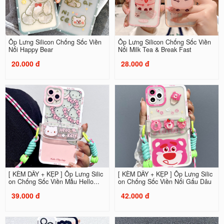
Ốp Lưng Silicon Chống Sốc Viền
Ốp Lưng Silicon Chống Sốc Viền
Nổi Happy Bear
Nổi Milk Tea & Break Fast
20.000 đ
28.000 đ
[ KÈM DÂY + KẸP ] Ốp Lưng Silic
[ KÈM DÂY + KẸP ] Ốp Lưng Silic
on Chống Sốc Viền Mẫu Hello...
on Chống Sốc Viền Nổi Gấu Dâu
39.000 đ
42.000 đ