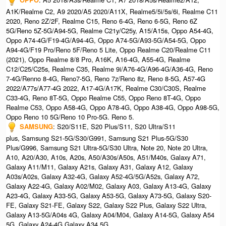
A1K/Realme C2, A9 2020/A5 2020/A11X, Realme5/5i/5s/6i, Realme C11
2020, Reno 2Z/2F, Realme C15, Reno 6-4G, Reno 6-5G, Reno 6Z
5G/Reno 5Z-5G/A94-5G, Realme C21y/C25y, A15/A15s, Oppo A54-4G,
Oppo A74-4G/F19-4G/A94-4G, Oppo A74-5G/A93-5G/A54-5G, Oppo
A94-4G/F19 Pro/Reno 5F/Reno 5 Lite, Oppo Realme C20/Realme C11
(2021), Oppo Realme 8/8 Pro, A16K, A16-4G, A55-4G, Realme
C12/C25/C25s, Realme C35, Realme 9i/A76-4G/A96-4G/A36-4G, Reno
7-4G/Renno 8-4G, Reno7-5G, Reno 7z/Reno 8z, Reno 8-5G, A57-4G
2022/A77s/A77-4G 2022, A17-4G/A17K, Realme C30/C30S, Realme
C33-4G, Reno 8T-5G, Oppo Realme C55, Oppo Reno 8T-4G, Oppo
Realme C53, Oppo A58-4G, Oppo A78-4G, Oppo A38-4G, Oppo A98-5G,
Oppo Reno 10 5G/Reno 10 Pro-5G. Reno 5.
SAMSUNG
: S20/S11E, S20 Plus/S11, S20 Ultra/S11
plus, Samsung S21-5G/S30/G991, Samsung S21 Plus-5G/S30
Plus/G996, Samsung S21 Ultra-5G/S30 Ultra, Note 20, Note 20 Ultra,
A10, A20/A30, A10s, A20s, A50/A30s/A50s, A51/M40s, Galaxy A71,
Galaxy A11/M11, Galaxy A21s, Galaxy A31, Galaxy A12, Galaxy
A03s/A02s, Galaxy A32-4G, Galaxy A52-4G/5G/A52s, Galaxy A72,
Galaxy A22-4G, Galaxy A02/M02, Galaxy A03, Galaxy A13-4G, Galaxy
A23-4G, Galaxy A33-5G, Galaxy A53-5G, Galaxy A73-5G, Galaxy S20-
FE, Galaxy S21-FE, Galaxy S22, Galaxy S22 Plus, Galaxy S22 Ultra,
Galaxy A13-5G/A04s 4G, Galaxy A04/M04, Galaxy A14-5G, Galaxy A54
5G, Galaxy A24-4G,Galaxy A34 5G.