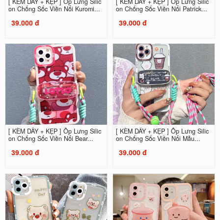
[ KÈM DÂY + KẸP ] Ốp Lưng Silic
[ KÈM DÂY + KẸP ] Ốp Lưng Silic
on Chống Sốc Viền Nổi Kuromi...
on Chống Sốc Viền Nổi Patrick...
39.000 đ
39.000 đ
[ KÈM DÂY + KẸP ] Ốp Lưng Silic
[ KÈM DÂY + KẸP ] Ốp Lưng Silic
on Chống Sốc Viền Nổi Bear...
on Chống Sốc Viền Nổi Mẫu...
39.000 đ
39.000 đ