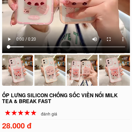
ỐP LƯNG SILICON CHỐNG SỐC VIỀN NỔI MILK
TEA & BREAK FAST
☆
★
☆
★
☆
★
☆
★
☆
★
đánh giá
28.000 đ