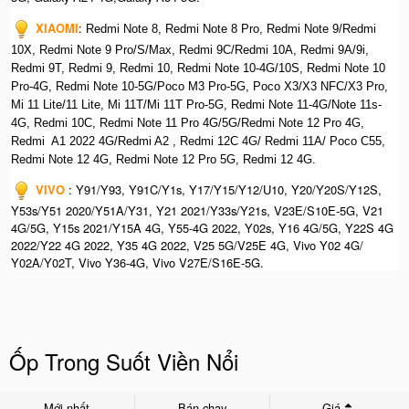
XIAOMI
:
Redmi Note 8, Redmi Note 8 Pro, Redmi Note 9/Redmi
10X, Redmi Note 9 Pro/S/Max, Redmi 9C/Redmi 10A, Redmi 9A/9i,
Redmi 9T, Redmi 9, Redmi 10, Redmi Note 10-4G/10S, Redmi Note 10
Pro-4G, Redmi Note 10-5G/Poco M3 Pro-5G, Poco X3/X3 NFC/X3 Pro,
Mi 11 Lite/11 Lite, Mi 11T/Mi 11T Pro-5G, Redmi Note 11-4G/Note 11s-
4G, Redmi 10C, Redmi Note 11 Pro 4G/5G/Redmi Note 12 Pro 4G,
Redmi A1 2022 4G/Redmi A2 , Redmi 12C 4G/ Redmi 11A/ Poco C55,
Redmi Note 12 4G, Redmi Note 12 Pro 5G, Redmi 12 4G.
VIVO
: Y91/Y93, Y91C/Y1s, Y17/Y15/Y12/U10, Y20/Y20S/Y12S,
Y53s/Y51 2020/Y51A/Y31, Y21 2021/Y33s/Y21s, V23E/S10E-5G, V21
4G/5G, Y15s 2021/Y15A 4G, Y55-4G 2022, Y02s, Y16 4G/5G, Y22S 4G
2022/Y22 4G 2022, Y35 4G 2022, V25 5G/V25E 4G, Vivo Y02 4G/
Y02A/Y02T, Vivo Y36-4G, Vivo V27E/S16E-5G.
Ốp Trong Suốt Viền Nổi
Mới nhất
Bán chạy
Giá