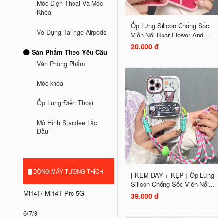
Móc Điện Thoại Và Móc
Khóa
Ốp Lưng Silicon Chống Sốc
Vỏ Đựng Tai nge Airpods
Viền Nổi Bear Flower And...
20.000 đ
Sản Phẩm Theo Yêu Cầu
Văn Phòng Phẩm
Móc khóa
Ốp Lưng Điện Thoại
Mô Hình Standee Lắc
Đầu
DÒNG MÁY TƯƠNG THÍCH
[ KÈM DÂY + KẸP ] Ốp Lưng
Silicon Chống Sốc Viền Nổi...
Mi14T/ Mi14T Pro 5G
39.000 đ
6/7/8