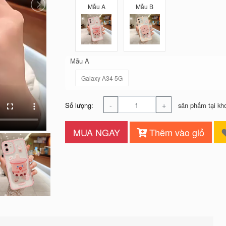
Mẫu A
Mẫu B
Mẫu A
Galaxy A34 5G
-
+
Số lượng:
sản phẩm tại kh
MUA NGAY
Thêm vào giỏ