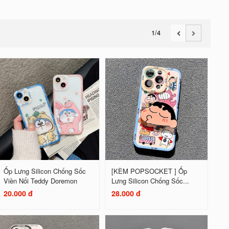
1
/4
Ốp Lưng Silicon Chống Sốc
[KÈM POPSOCKET ] Ốp
Viền Nổi Teddy Doremon
Lưng Silicon Chống Sốc...
20.000 đ
28.000 đ