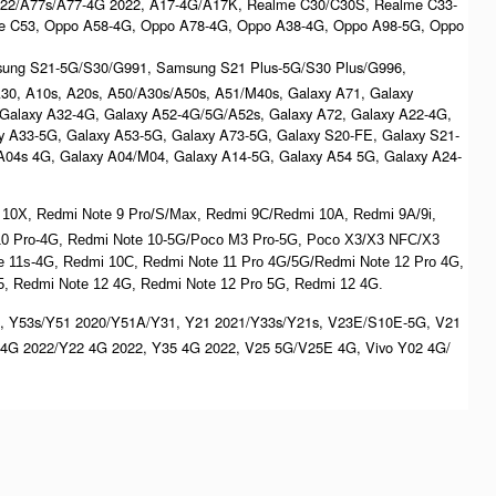
022/A77s/A77-4G 2022, A17-4G/A17K, Realme C30/C30S, Realme C33-
e C53, Oppo A58-4G, Oppo A78-4G, Oppo A38-4G, Oppo A98-5G, Oppo
msung S21-5G/S30/G991, Samsung S21 Plus-5G/S30 Plus/G996,
/A30, A10s, A20s, A50/A30s/A50s, A51/M40s, Galaxy A71, Galaxy
 Galaxy A32-4G, Galaxy A52-4G/5G/A52s, Galaxy A72, Galaxy A22-4G,
y A33-5G, Galaxy A53-5G, Galaxy A73-5G, Galaxy S20-FE, Galaxy S21-
/A04s 4G, Galaxy A04/M04, Galaxy A14-5G, Galaxy A54 5G, Galaxy A24-
 10X, Redmi Note 9 Pro/S/Max, Redmi 9C/Redmi 10A, Redmi 9A/9i,
 10 Pro-4G, Redmi Note 10-5G/Poco M3 Pro-5G, Poco X3/X3 NFC/X3
ote 11s-4G, Redmi 10C, Redmi Note 11 Pro 4G/5G/Redmi Note 12 Pro 4G,
, Redmi Note 12 4G, Redmi Note 12 Pro 5G, Redmi 12 4G.
, Y53s/Y51 2020/Y51A/Y31, Y21 2021/Y33s/Y21s, V23E/S10E-5G, V21
4G 2022/Y22 4G 2022, Y35 4G 2022, V25 5G/V25E 4G, Vivo Y02 4G/