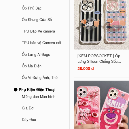
Ốp Phủ Bạc
Ốp Khung Cửa Sổ
TPU Bảo Vệ camera
TPU bảo vệ Camera nổi
Ốp Lưng AirBags
[KÈM POPSOCKET ] Ốp
Lưng Silicon Chống Sốc...
Ốp Mạ Điện
28.000 đ
Ốp Ví Đựng Ảnh, Thẻ
Phụ Kiện Điện Thoại
Miếng dán Màn hình
Giá Đỡ
Dây Đeo