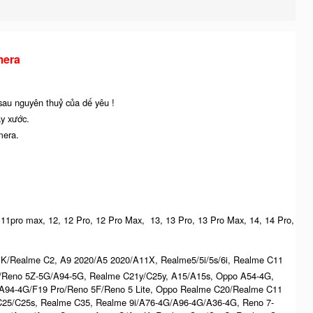
mera
 sau nguyên thuỷ của dế yêu !
ầy xước.
mera.
o, 11pro max, 12, 12 Pro, 12 Pro Max, 13, 13 Pro, 13 Pro Max, 14, 14 Pro,
K/Realme C2, A9 2020/A5 2020/A11X, Realme5/5i/5s/6i, Realme C11
G/Reno 5Z-5G/A94-5G, Realme C21y/C25y, A15/A15s, Oppo A54-4G,
94-4G/F19 Pro/Reno 5F/Reno 5 Lite, Oppo Realme C20/Realme C11
C25/C25s, Realme C35, Realme 9i/A76-4G/A96-4G/A36-4G, Reno 7-