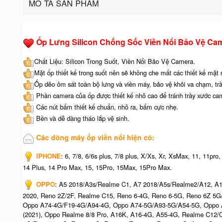
MÔ TẢ SẢN PHẨM
Ốp Lưng Silicon Chống Sốc Viền Nổi Bảo Vệ Ca
Chất Liệu: Silicon Trong Suốt, Viền Nổi Bảo Vệ Camera.
Mặt ốp thiết kế trong suốt nên sẽ không che mất các thiết kế mặt
Ốp dẻo ôm sát toàn bộ lưng và viền máy, bảo vệ khỏi va chạm, tr
Phần camera của ốp được thiết kế nhô cao để tránh trầy xước ca
Các nút bấm thiết kế chuẩn, nhô ra, bấm cực nhẹ.
Bền và dễ dàng tháo lắp vệ sinh.
Các dòng máy ốp viền nổi hiện có:
IPHONE
: 6, 7/8, 6/6s plus, 7/8 plus, X/Xs, Xr, XsMax, 11, 11pr
14 Plus, 14 Pro Max, 15, 15Pro, 15Max, 15Pro Max.
OPPO
: A5 2018/A3s/Realme C1, A7 2018/A5s/Realme2/A12, A1
2020, Reno 2Z/2F, Realme C15, Reno 6-4G, Reno 6-5G, Reno 6Z 5
Oppo A74-4G/F19-4G/A94-4G, Oppo A74-5G/A93-5G/A54-5G, Oppo A
(2021), Oppo Realme 8/8 Pro, A16K, A16-4G, A55-4G, Realme C12/