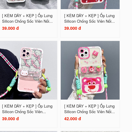
[ KÈM DÂY + KẸP ] Ốp Lưng
[ KÈM DÂY + KẸP ] Ốp Lưng
Silicon Chống Sốc Viền Nổi...
Silicon Chống Sốc Viền Nổi...
39.000 đ
39.000 đ
[ KÈM DÂY + KẸP ] Ốp Lưng
[ KÈM DÂY + KẸP ] Ốp Lưng
Silicon Chống Sốc Viền...
Silicon Chống Sốc Viền Nổi...
39.000 đ
42.000 đ