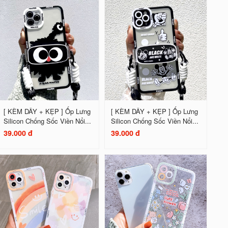
[ KÈM DÂY + KẸP ] Ốp Lưng
[ KÈM DÂY + KẸP ] Ốp Lưng
Silicon Chống Sốc Viền Nổi...
Silicon Chống Sốc Viền Nổi...
39.000 đ
39.000 đ