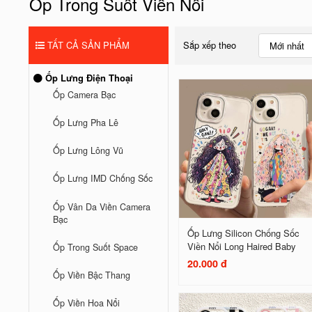
Ốp Trong Suốt Viền Nổi
TẤT CẢ SẢN PHẨM
Sắp xếp theo
Mới nhất
Ốp Lưng Điện Thoại
Ốp Camera Bạc
Ốp Lưng Pha Lê
Ốp Lưng Lông Vũ
Ốp Lưng IMD Chống Sốc
Ốp Vân Da Viền Camera
Bạc
Ốp Lưng Silicon Chống Sốc
Viền Nổi Long Haired Baby
Ốp Trong Suốt Space
20.000 đ
Ốp Viền Bậc Thang
Ốp Viền Hoa Nổi