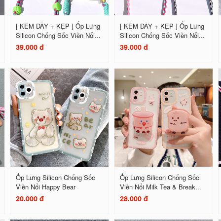
[ KÈM DÂY + KẸP ] Ốp Lưng
[ KÈM DÂY + KẸP ] Ốp Lưng
Silicon Chống Sốc Viền Nổi...
Silicon Chống Sốc Viền Nổi...
39.000 đ
39.000 đ
Ốp Lưng Silicon Chống Sốc
Ốp Lưng Silicon Chống Sốc
Viền Nổi Happy Bear
Viền Nổi Milk Tea & Break...
20.000 đ
28.000 đ