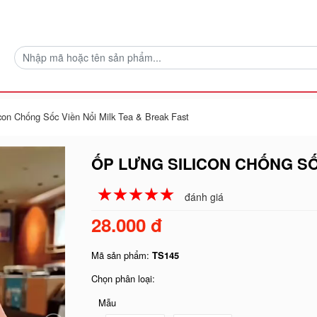
con Chống Sốc Viền Nổi Milk Tea & Break Fast
ỐP LƯNG SILICON CHỐNG SỐ
☆
★
☆
★
☆
★
☆
★
☆
★
đánh giá
28.000 đ
Mã sản phẩm:
TS145
Chọn phân loại:
Mẫu