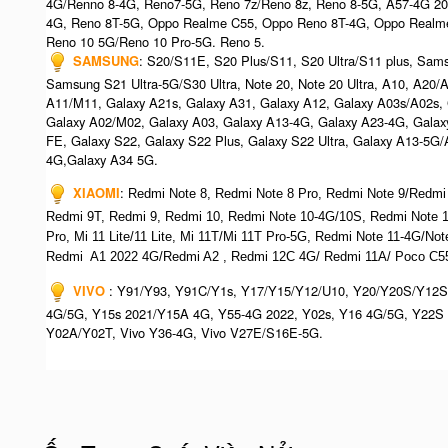
4G/Renno 8-4G, Reno7-5G, Reno 7z/Reno 8z, Reno 8-5G, A57-4G 2
4G, Reno 8T-5G, Oppo Realme C55, Oppo Reno 8T-4G, Oppo Realm
Reno 10 5G/Reno 10 Pro-5G. Reno 5.
SAMSUNG
: S20/S11E, S20 Plus/S11, S20 Ultra/S11 plus, Sa
Samsung S21 Ultra-5G/S30 Ultra, Note 20, Note 20 Ultra, A10, A20
A11/M11, Galaxy A21s, Galaxy A31, Galaxy A12, Galaxy A03s/A02s,
Galaxy A02/M02, Galaxy A03, Galaxy A13-4G, Galaxy A23-4G, Galax
FE, Galaxy S22, Galaxy S22 Plus, Galaxy S22 Ultra, Galaxy A13-5G
4G,Galaxy A34 5G.
XIAOMI
:
Redmi Note 8, Redmi Note 8 Pro, Redmi Note 9/Redmi
Redmi 9T, Redmi 9, Redmi 10, Redmi Note 10-4G/10S, Redmi Note
Pro, Mi 11 Lite/11 Lite, Mi 11T/Mi 11T Pro-5G, Redmi Note 11-4G/N
Redmi A1 2022 4G/Redmi A2 , Redmi 12C 4G/ Redmi 11A/ Poco C55
VIVO
: Y91/Y93, Y91C/Y1s, Y17/Y15/Y12/U10, Y20/Y20S/Y12S
4G/5G, Y15s 2021/Y15A 4G, Y55-4G 2022, Y02s, Y16 4G/5G, Y22S 
Y02A/Y02T, Vivo Y36-4G, Vivo V27E/S16E-5G.