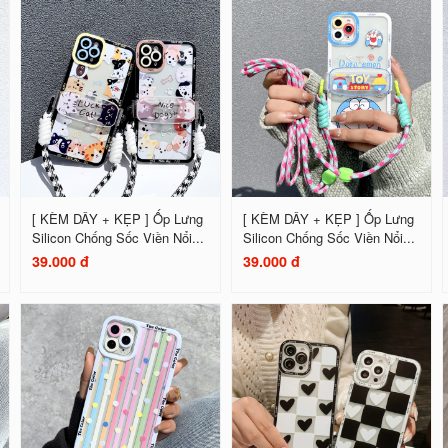
[ KÈM DÂY + KẸP ] Ốp Lưng
[ KÈM DÂY + KẸP ] Ốp Lưng
Silicon Chống Sốc Viền Nổi...
Silicon Chống Sốc Viền Nổi...
39.000 đ
39.000 đ