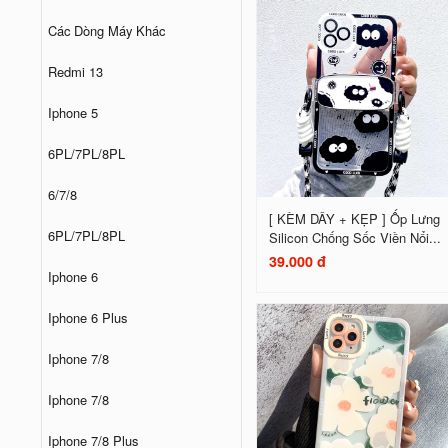
Các Dòng Máy Khác
Redmi 13
Iphone 5
6PL/7PL/8PL
6/7/8
[ KÈM DÂY + KẸP ] Ốp Lưng
6PL/7PL/8PL
Silicon Chống Sốc Viền Nổi...
39.000 đ
Iphone 6
Iphone 6 Plus
Iphone 7/8
Iphone 7/8
Iphone 7/8 Plus