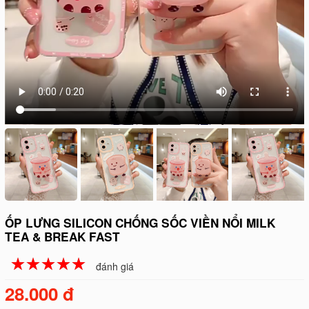
ỐP LƯNG SILICON CHỐNG SỐC VIỀN NỔI MILK
TEA & BREAK FAST
☆
★
☆
★
☆
★
☆
★
☆
★
đánh giá
28.000 đ