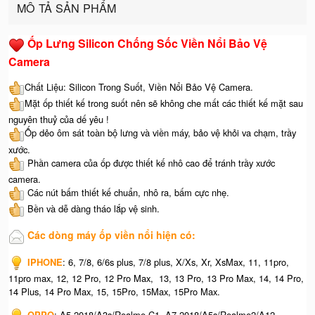
MÔ TẢ SẢN PHẨM
Ốp Lưng Silicon Chống Sốc Viền Nổi Bảo Vệ
Camera
Chất Liệu: Silicon Trong Suốt, Viền Nổi Bảo Vệ Camera.
Mặt ốp thiết kế trong suốt nên sẽ không che mất các thiết kế mặt sau
nguyên thuỷ của dế yêu !
Ốp dẻo ôm sát toàn bộ lưng và viền máy, bảo vệ khỏi va chạm, trầy
xước.
Phần camera của ốp được thiết kế nhô cao để tránh trầy xước
camera.
Các nút bấm thiết kế chuẩn, nhô ra, bấm cực nhẹ.
Bền và dễ dàng tháo lắp vệ sinh.
Các dòng máy ốp viền nổi hiện có:
IPHONE
: 6, 7/8, 6/6s plus, 7/8 plus, X/Xs, Xr, XsMax, 11, 11pro,
11pro max, 12, 12 Pro, 12 Pro Max, 13, 13 Pro, 13 Pro Max, 14, 14 Pro,
14 Plus, 14 Pro Max, 15, 15Pro, 15Max, 15Pro Max.
OPPO
: A5 2018/A3s/Realme C1, A7 2018/A5s/Realme2/A12,