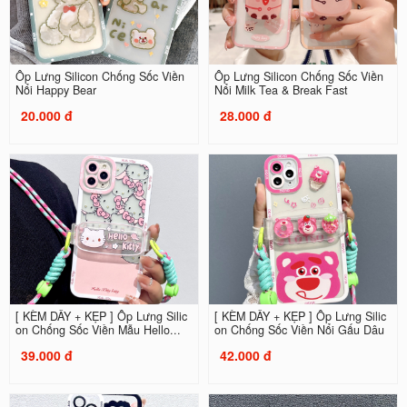
Ốp Lưng Silicon Chống Sốc Viền
Ốp Lưng Silicon Chống Sốc Viền
Nổi Happy Bear
Nổi Milk Tea & Break Fast
20.000 đ
28.000 đ
[ KÈM DÂY + KẸP ] Ốp Lưng Silic
[ KÈM DÂY + KẸP ] Ốp Lưng Silic
on Chống Sốc Viền Mẫu Hello...
on Chống Sốc Viền Nổi Gấu Dâu
39.000 đ
42.000 đ