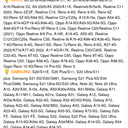
A1K/Realme C2, A9 2020/A5 2020/A11X, Realme5/5i/5s/6i, Realme C11
2020, Reno 2Z/2F, Realme C15, Reno 6-4G, Reno 6-5G, Reno 6Z
5G/Reno 5Z-5G/A94-5G, Realme C21y/C25y, A15/A15s, Oppo A54-4G,
Oppo A74-4G/F19-4G/A94-4G, Oppo A74-5G/A93-5G/A54-5G, Oppo
A94-4G/F19 Pro/Reno 5F/Reno 5 Lite, Oppo Realme C20/Realme C11
(2021), Oppo Realme 8/8 Pro, A16K, A16-4G, A55-4G, Realme
C12/C25/C25s, Realme C35, Realme 9i/A76-4G/A96-4G/A36-4G, Reno
7-4G/Renno 8-4G, Reno7-5G, Reno 7z/Reno 8z, Reno 8-5G, A57-4G
2022/A77s/A77-4G 2022, A17-4G/A17K, Realme C30/C30S, Realme
C33-4G, Reno 8T-5G, Oppo Realme C55, Oppo Reno 8T-4G, Oppo
Realme C53, Oppo A58-4G, Oppo A78-4G, Oppo A38-4G, Oppo A98-5G,
Oppo Reno 10 5G/Reno 10 Pro-5G. Reno 5.
SAMSUNG
: S20/S11E, S20 Plus/S11, S20 Ultra/S11
plus, Samsung S21-5G/S30/G991, Samsung S21 Plus-5G/S30
Plus/G996, Samsung S21 Ultra-5G/S30 Ultra, Note 20, Note 20 Ultra,
A10, A20/A30, A10s, A20s, A50/A30s/A50s, A51/M40s, Galaxy A71,
Galaxy A11/M11, Galaxy A21s, Galaxy A31, Galaxy A12, Galaxy
A03s/A02s, Galaxy A32-4G, Galaxy A52-4G/5G/A52s, Galaxy A72,
Galaxy A22-4G, Galaxy A02/M02, Galaxy A03, Galaxy A13-4G, Galaxy
A23-4G, Galaxy A33-5G, Galaxy A53-5G, Galaxy A73-5G, Galaxy S20-
FE, Galaxy S21-FE, Galaxy S22, Galaxy S22 Plus, Galaxy S22 Ultra,
Galaxy A13-5G/A04s 4G, Galaxy A04/M04, Galaxy A14-5G, Galaxy A54
5G, Galaxy A24-4G,Galaxy A34 5G.