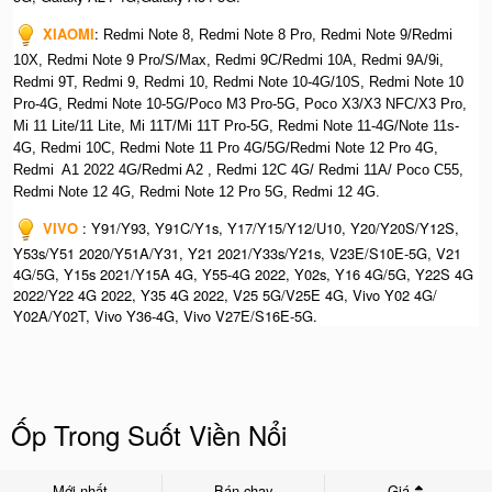
XIAOMI
:
Redmi Note 8, Redmi Note 8 Pro, Redmi Note 9/Redmi
10X, Redmi Note 9 Pro/S/Max, Redmi 9C/Redmi 10A, Redmi 9A/9i,
Redmi 9T, Redmi 9, Redmi 10, Redmi Note 10-4G/10S, Redmi Note 10
Pro-4G, Redmi Note 10-5G/Poco M3 Pro-5G, Poco X3/X3 NFC/X3 Pro,
Mi 11 Lite/11 Lite, Mi 11T/Mi 11T Pro-5G, Redmi Note 11-4G/Note 11s-
4G, Redmi 10C, Redmi Note 11 Pro 4G/5G/Redmi Note 12 Pro 4G,
Redmi A1 2022 4G/Redmi A2 , Redmi 12C 4G/ Redmi 11A/ Poco C55,
Redmi Note 12 4G, Redmi Note 12 Pro 5G, Redmi 12 4G.
VIVO
: Y91/Y93, Y91C/Y1s, Y17/Y15/Y12/U10, Y20/Y20S/Y12S,
Y53s/Y51 2020/Y51A/Y31, Y21 2021/Y33s/Y21s, V23E/S10E-5G, V21
4G/5G, Y15s 2021/Y15A 4G, Y55-4G 2022, Y02s, Y16 4G/5G, Y22S 4G
2022/Y22 4G 2022, Y35 4G 2022, V25 5G/V25E 4G, Vivo Y02 4G/
Y02A/Y02T, Vivo Y36-4G, Vivo V27E/S16E-5G.
Ốp Trong Suốt Viền Nổi
Mới nhất
Bán chạy
Giá