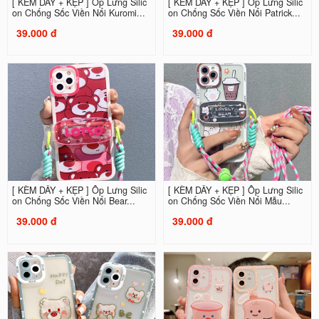
[ KÈM DÂY + KẸP ] Ốp Lưng Silic
[ KÈM DÂY + KẸP ] Ốp Lưng Silic
on Chống Sốc Viền Nổi Kuromi...
on Chống Sốc Viền Nổi Patrick...
39.000 đ
39.000 đ
[ KÈM DÂY + KẸP ] Ốp Lưng Silic
[ KÈM DÂY + KẸP ] Ốp Lưng Silic
on Chống Sốc Viền Nổi Bear...
on Chống Sốc Viền Nổi Mẫu...
39.000 đ
39.000 đ