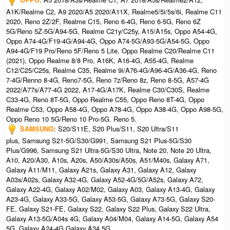
A1K/Realme C2, A9 2020/A5 2020/A11X, Realme5/5i/5s/6i, Realme C11
2020, Reno 2Z/2F, Realme C15, Reno 6-4G, Reno 6-5G, Reno 6Z
5G/Reno 5Z-5G/A94-5G, Realme C21y/C25y, A15/A15s, Oppo A54-4G,
Oppo A74-4G/F19-4G/A94-4G, Oppo A74-5G/A93-5G/A54-5G, Oppo
A94-4G/F19 Pro/Reno 5F/Reno 5 Lite, Oppo Realme C20/Realme C11
(2021), Oppo Realme 8/8 Pro, A16K, A16-4G, A55-4G, Realme
C12/C25/C25s, Realme C35, Realme 9i/A76-4G/A96-4G/A36-4G, Reno
7-4G/Renno 8-4G, Reno7-5G, Reno 7z/Reno 8z, Reno 8-5G, A57-4G
2022/A77s/A77-4G 2022, A17-4G/A17K, Realme C30/C30S, Realme
C33-4G, Reno 8T-5G, Oppo Realme C55, Oppo Reno 8T-4G, Oppo
Realme C53, Oppo A58-4G, Oppo A78-4G, Oppo A38-4G, Oppo A98-5G,
Oppo Reno 10 5G/Reno 10 Pro-5G. Reno 5.
SAMSUNG
: S20/S11E, S20 Plus/S11, S20 Ultra/S11
plus, Samsung S21-5G/S30/G991, Samsung S21 Plus-5G/S30
Plus/G996, Samsung S21 Ultra-5G/S30 Ultra, Note 20, Note 20 Ultra,
A10, A20/A30, A10s, A20s, A50/A30s/A50s, A51/M40s, Galaxy A71,
Galaxy A11/M11, Galaxy A21s, Galaxy A31, Galaxy A12, Galaxy
A03s/A02s, Galaxy A32-4G, Galaxy A52-4G/5G/A52s, Galaxy A72,
Galaxy A22-4G, Galaxy A02/M02, Galaxy A03, Galaxy A13-4G, Galaxy
A23-4G, Galaxy A33-5G, Galaxy A53-5G, Galaxy A73-5G, Galaxy S20-
FE, Galaxy S21-FE, Galaxy S22, Galaxy S22 Plus, Galaxy S22 Ultra,
Galaxy A13-5G/A04s 4G, Galaxy A04/M04, Galaxy A14-5G, Galaxy A54
5G, Galaxy A24-4G,Galaxy A34 5G.