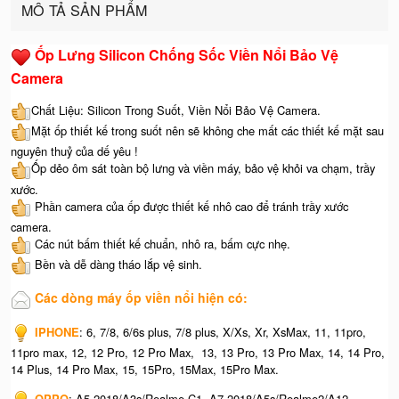
MÔ TẢ SẢN PHẨM
Ốp Lưng Silicon Chống Sốc Viền Nổi Bảo Vệ
Camera
Chất Liệu: Silicon Trong Suốt, Viền Nổi Bảo Vệ Camera.
Mặt ốp thiết kế trong suốt nên sẽ không che mất các thiết kế mặt sau
nguyên thuỷ của dế yêu !
Ốp dẻo ôm sát toàn bộ lưng và viền máy, bảo vệ khỏi va chạm, trầy
xước.
Phần camera của ốp được thiết kế nhô cao để tránh trầy xước
camera.
Các nút bấm thiết kế chuẩn, nhô ra, bấm cực nhẹ.
Bền và dễ dàng tháo lắp vệ sinh.
Các dòng máy ốp viền nổi hiện có:
IPHONE
: 6, 7/8, 6/6s plus, 7/8 plus, X/Xs, Xr, XsMax, 11, 11pro,
11pro max, 12, 12 Pro, 12 Pro Max, 13, 13 Pro, 13 Pro Max, 14, 14 Pro,
14 Plus, 14 Pro Max, 15, 15Pro, 15Max, 15Pro Max.
OPPO
: A5 2018/A3s/Realme C1, A7 2018/A5s/Realme2/A12,