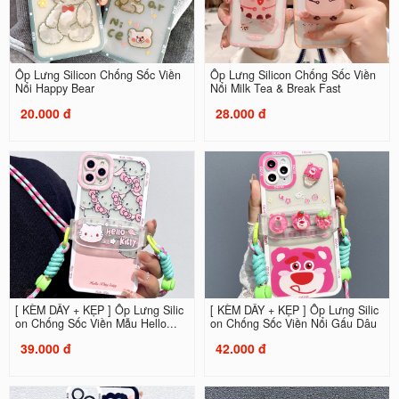
Ốp Lưng Silicon Chống Sốc Viền
Ốp Lưng Silicon Chống Sốc Viền
Nổi Happy Bear
Nổi Milk Tea & Break Fast
20.000 đ
28.000 đ
[ KÈM DÂY + KẸP ] Ốp Lưng Silic
[ KÈM DÂY + KẸP ] Ốp Lưng Silic
on Chống Sốc Viền Mẫu Hello...
on Chống Sốc Viền Nổi Gấu Dâu
39.000 đ
42.000 đ