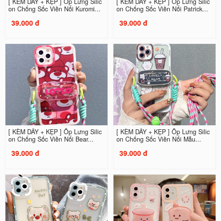
[ KÈM DÂY + KẸP ] Ốp Lưng Silic
[ KÈM DÂY + KẸP ] Ốp Lưng Silic
on Chống Sốc Viền Nổi Kuromi...
on Chống Sốc Viền Nổi Patrick...
39.000 đ
39.000 đ
[ KÈM DÂY + KẸP ] Ốp Lưng Silic
[ KÈM DÂY + KẸP ] Ốp Lưng Silic
on Chống Sốc Viền Nổi Bear...
on Chống Sốc Viền Nổi Mẫu...
39.000 đ
39.000 đ