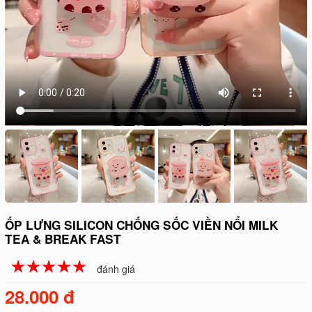
ỐP LƯNG SILICON CHỐNG SỐC VIỀN NỔI MILK
TEA & BREAK FAST
☆
★
☆
★
☆
★
☆
★
☆
★
đánh giá
28.000 đ