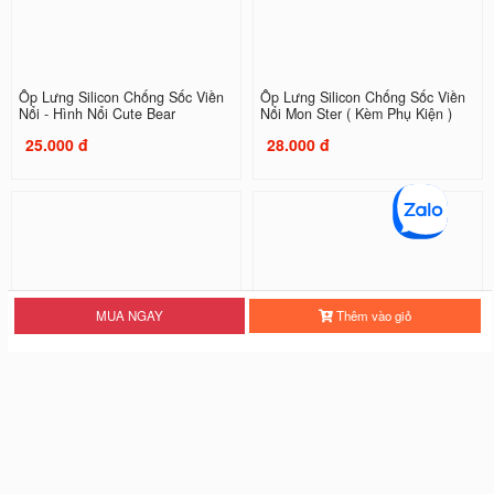
Ốp Lưng Silicon Chống Sốc Viền
Ốp Lưng Silicon Chống Sốc Viền
Nổi - Hình Nổi Cute Bear
Nổi Mon Ster ( Kèm Phụ Kiện )
25.000 đ
28.000 đ
MUA NGAY
Thêm vào giỏ
Ốp Lưng Silicon Chống Sốc Viền
Ốp Lưng Silicon Chống Sốc Viền
Nổi Three Tigers
Nổi Tiger
20.000 đ
20.000 đ