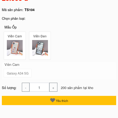
Mã sản phẩm:
TS104
Chọn phân loại:
Mẫu Ốp
Viền Cam
Viền Đen
Viền Cam
Galaxy A34 5G
-
+
Số lượng:
200 sản phẩm tại kho
Yêu thích