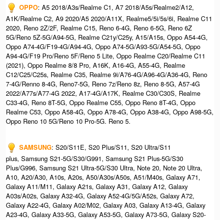
OPPO
: A5 2018/A3s/Realme C1, A7 2018/A5s/Realme2/A12,
A1K/Realme C2, A9 2020/A5 2020/A11X, Realme5/5i/5s/6i, Realme C11
2020, Reno 2Z/2F, Realme C15, Reno 6-4G, Reno 6-5G, Reno 6Z
5G/Reno 5Z-5G/A94-5G, Realme C21y/C25y, A15/A15s, Oppo A54-4G,
Oppo A74-4G/F19-4G/A94-4G, Oppo A74-5G/A93-5G/A54-5G, Oppo
A94-4G/F19 Pro/Reno 5F/Reno 5 Lite, Oppo Realme C20/Realme C11
(2021), Oppo Realme 8/8 Pro, A16K, A16-4G, A55-4G, Realme
C12/C25/C25s, Realme C35, Realme 9i/A76-4G/A96-4G/A36-4G, Reno
7-4G/Renno 8-4G, Reno7-5G, Reno 7z/Reno 8z, Reno 8-5G, A57-4G
2022/A77s/A77-4G 2022, A17-4G/A17K, Realme C30/C30S, Realme
C33-4G, Reno 8T-5G, Oppo Realme C55, Oppo Reno 8T-4G, Oppo
Realme C53, Oppo A58-4G, Oppo A78-4G, Oppo A38-4G, Oppo A98-5G,
Oppo Reno 10 5G/Reno 10 Pro-5G. Reno 5.
SAMSUNG
: S20/S11E, S20 Plus/S11, S20 Ultra/S11
plus, Samsung S21-5G/S30/G991, Samsung S21 Plus-5G/S30
Plus/G996, Samsung S21 Ultra-5G/S30 Ultra, Note 20, Note 20 Ultra,
A10, A20/A30, A10s, A20s, A50/A30s/A50s, A51/M40s, Galaxy A71,
Galaxy A11/M11, Galaxy A21s, Galaxy A31, Galaxy A12, Galaxy
A03s/A02s, Galaxy A32-4G, Galaxy A52-4G/5G/A52s, Galaxy A72,
Galaxy A22-4G, Galaxy A02/M02, Galaxy A03, Galaxy A13-4G, Galaxy
A23-4G, Galaxy A33-5G, Galaxy A53-5G, Galaxy A73-5G, Galaxy S20-