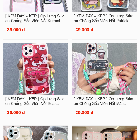
[ KÈM DÂY + KẸP ] Ốp Lưng Silic
[ KÈM DÂY + KẸP ] Ốp Lưng Silic
on Chống Sốc Viền Nổi Kuromi...
on Chống Sốc Viền Nổi Patrick...
39.000 đ
39.000 đ
[ KÈM DÂY + KẸP ] Ốp Lưng Silic
[ KÈM DÂY + KẸP ] Ốp Lưng Silic
on Chống Sốc Viền Nổi Bear...
on Chống Sốc Viền Nổi Mẫu...
39.000 đ
39.000 đ