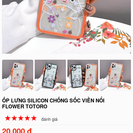
ỐP LƯNG SILICON CHỐNG SỐC VIỀN NỔI
FLOWER TOTORO
☆
★
☆
★
☆
★
☆
★
☆
★
đánh giá
20.000 đ