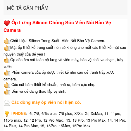
MÔ TẢ SẢN PHẨM
Ốp Lưng Silicon Chống Sốc Viền Nổi Bảo Vệ
Camera
Chất Liệu: Silicon Trong Suốt, Viền Nổi Bảo Vệ Camera.
Mặt ốp thiết kế trong suốt nên sẽ không che mất các thiết kế mặt sau
nguyên thuỷ của dế yêu !
Ốp dẻo ôm sát toàn bộ lưng và viền máy, bảo vệ khỏi va chạm, trầy
xước.
Phần camera của ốp được thiết kế nhô cao để tránh trầy xước
camera.
Các nút bấm thiết kế chuẩn, nhô ra, bấm cực nhẹ.
Bền và dễ dàng tháo lắp vệ sinh.
Các dòng máy ốp viền nổi hiện có:
IPHONE
: 6, 7/8, 6/6s plus, 7/8 plus, X/Xs, Xr, XsMax, 11, 11pro,
11pro max, 12, 12 Pro, 12 Pro Max, 13, 13 Pro, 13 Pro Max, 14, 14 Pro,
14 Plus, 14 Pro Max, 15, 15Pro, 15Max, 15Pro Max.