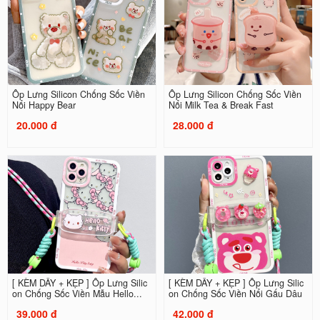
Ốp Lưng Silicon Chống Sốc Viền
Ốp Lưng Silicon Chống Sốc Viền
Nổi Happy Bear
Nổi Milk Tea & Break Fast
20.000 đ
28.000 đ
[ KÈM DÂY + KẸP ] Ốp Lưng Silic
[ KÈM DÂY + KẸP ] Ốp Lưng Silic
on Chống Sốc Viền Mẫu Hello...
on Chống Sốc Viền Nổi Gấu Dâu
39.000 đ
42.000 đ