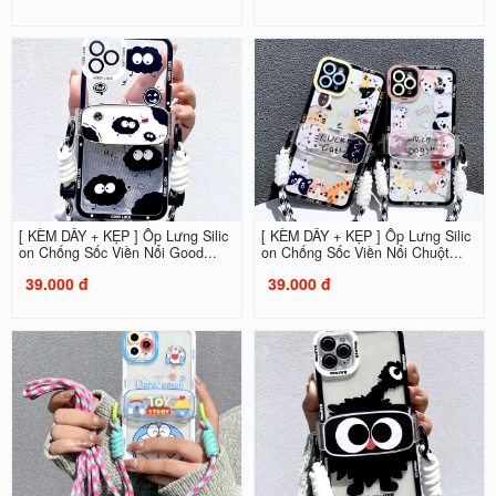
[ KÈM DÂY + KẸP ] Ốp Lưng Silic
[ KÈM DÂY + KẸP ] Ốp Lưng Silic
on Chống Sốc Viền Nổi Good...
on Chống Sốc Viền Nổi Chuột...
39.000 đ
39.000 đ