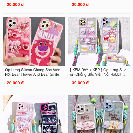
20.000 đ
20.000 đ
Ốp Lưng Silicon Chống Sốc Viền
[ KÈM DÂY + KẸP ] Ốp Lưng Silic
Nổi Bear Flower And Bear Smile
on Chống Sốc Viền Nổi Rabbit...
20.000 đ
39.000 đ