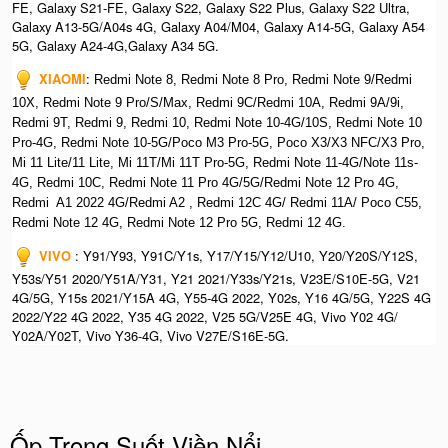
FE, Galaxy S21-FE, Galaxy S22, Galaxy S22 Plus, Galaxy S22 Ultra,
Galaxy A13-5G/A04s 4G, Galaxy A04/M04, Galaxy A14-5G, Galaxy A54
5G, Galaxy A24-4G,Galaxy A34 5G.
XIAOMI
:
Redmi Note 8, Redmi Note 8 Pro, Redmi Note 9/Redmi
10X, Redmi Note 9 Pro/S/Max, Redmi 9C/Redmi 10A, Redmi 9A/9i,
Redmi 9T, Redmi 9, Redmi 10, Redmi Note 10-4G/10S, Redmi Note 10
Pro-4G, Redmi Note 10-5G/Poco M3 Pro-5G, Poco X3/X3 NFC/X3 Pro,
Mi 11 Lite/11 Lite, Mi 11T/Mi 11T Pro-5G, Redmi Note 11-4G/Note 11s-
4G, Redmi 10C, Redmi Note 11 Pro 4G/5G/Redmi Note 12 Pro 4G,
Redmi A1 2022 4G/Redmi A2 , Redmi 12C 4G/ Redmi 11A/ Poco C55,
Redmi Note 12 4G, Redmi Note 12 Pro 5G, Redmi 12 4G.
VIVO
: Y91/Y93, Y91C/Y1s, Y17/Y15/Y12/U10, Y20/Y20S/Y12S,
Y53s/Y51 2020/Y51A/Y31, Y21 2021/Y33s/Y21s, V23E/S10E-5G, V21
4G/5G, Y15s 2021/Y15A 4G, Y55-4G 2022, Y02s, Y16 4G/5G, Y22S 4G
2022/Y22 4G 2022, Y35 4G 2022, V25 5G/V25E 4G, Vivo Y02 4G/
Y02A/Y02T, Vivo Y36-4G, Vivo V27E/S16E-5G.
Ốp Trong Suốt Viền Nổi