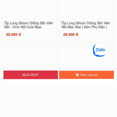
Ốp Lưng Silicon Chống Sốc Viền
Ốp Lưng Silicon Chống Sốc Viền
Nổi - Hình Nổi Cute Bear
Nổi Mon Ster ( Kèm Phụ Kiện )
25.000 đ
28.000 đ
MUA NGAY
Thêm vào giỏ
Ốp Lưng Silicon Chống Sốc Viền
Ốp Lưng Silicon Chống Sốc Viền
Nổi Three Tigers
Nổi Tiger
20.000 đ
20.000 đ