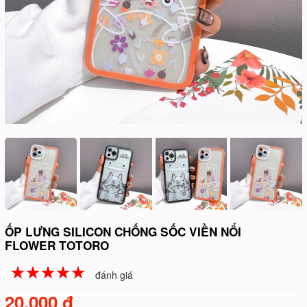
ỐP LƯNG SILICON CHỐNG SỐC VIỀN NỔI
FLOWER TOTORO
☆
★
☆
★
☆
★
☆
★
☆
★
đánh giá
20.000 đ