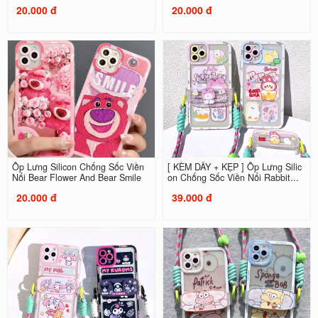
20.000 đ
20.000 đ
Ốp Lưng Silicon Chống Sốc Viền
[ KÈM DÂY + KẸP ] Ốp Lưng Silic
Nổi Bear Flower And Bear Smile
on Chống Sốc Viền Nổi Rabbit...
20.000 đ
39.000 đ