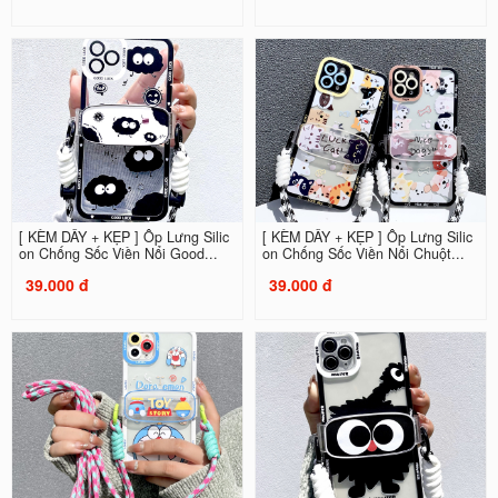
[ KÈM DÂY + KẸP ] Ốp Lưng Silic
[ KÈM DÂY + KẸP ] Ốp Lưng Silic
on Chống Sốc Viền Nổi Good...
on Chống Sốc Viền Nổi Chuột...
39.000 đ
39.000 đ