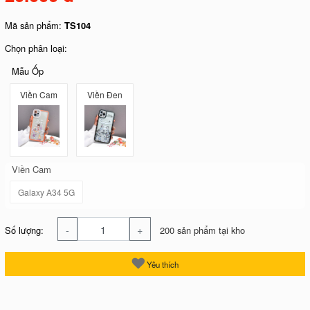
Mã sản phẩm:
TS104
Chọn phân loại:
Mẫu Ốp
Viền Cam
Viền Đen
Viền Cam
Galaxy A34 5G
-
+
Số lượng:
200 sản phẩm tại kho
Yêu thích