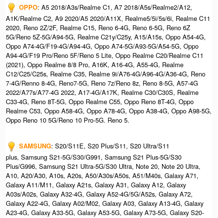
OPPO
: A5 2018/A3s/Realme C1, A7 2018/A5s/Realme2/A12,
A1K/Realme C2, A9 2020/A5 2020/A11X, Realme5/5i/5s/6i, Realme C11
2020, Reno 2Z/2F, Realme C15, Reno 6-4G, Reno 6-5G, Reno 6Z
5G/Reno 5Z-5G/A94-5G, Realme C21y/C25y, A15/A15s, Oppo A54-4G,
Oppo A74-4G/F19-4G/A94-4G, Oppo A74-5G/A93-5G/A54-5G, Oppo
A94-4G/F19 Pro/Reno 5F/Reno 5 Lite, Oppo Realme C20/Realme C11
(2021), Oppo Realme 8/8 Pro, A16K, A16-4G, A55-4G, Realme
C12/C25/C25s, Realme C35, Realme 9i/A76-4G/A96-4G/A36-4G, Reno
7-4G/Renno 8-4G, Reno7-5G, Reno 7z/Reno 8z, Reno 8-5G, A57-4G
2022/A77s/A77-4G 2022, A17-4G/A17K, Realme C30/C30S, Realme
C33-4G, Reno 8T-5G, Oppo Realme C55, Oppo Reno 8T-4G, Oppo
Realme C53, Oppo A58-4G, Oppo A78-4G, Oppo A38-4G, Oppo A98-5G,
Oppo Reno 10 5G/Reno 10 Pro-5G. Reno 5.
SAMSUNG
: S20/S11E, S20 Plus/S11, S20 Ultra/S11
plus, Samsung S21-5G/S30/G991, Samsung S21 Plus-5G/S30
Plus/G996, Samsung S21 Ultra-5G/S30 Ultra, Note 20, Note 20 Ultra,
A10, A20/A30, A10s, A20s, A50/A30s/A50s, A51/M40s, Galaxy A71,
Galaxy A11/M11, Galaxy A21s, Galaxy A31, Galaxy A12, Galaxy
A03s/A02s, Galaxy A32-4G, Galaxy A52-4G/5G/A52s, Galaxy A72,
Galaxy A22-4G, Galaxy A02/M02, Galaxy A03, Galaxy A13-4G, Galaxy
A23-4G, Galaxy A33-5G, Galaxy A53-5G, Galaxy A73-5G, Galaxy S20-