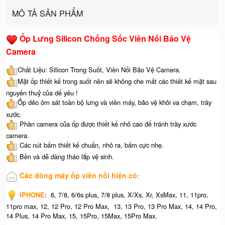
MÔ TẢ SẢN PHẨM
Ốp Lưng Silicon Chống Sốc Viền Nổi Bảo Vệ
Camera
Chất Liệu: Silicon Trong Suốt, Viền Nổi Bảo Vệ Camera.
Mặt ốp thiết kế trong suốt nên sẽ không che mất các thiết kế mặt sau
nguyên thuỷ của dế yêu !
Ốp dẻo ôm sát toàn bộ lưng và viền máy, bảo vệ khỏi va chạm, trầy
xước.
Phần camera của ốp được thiết kế nhô cao để tránh trầy xước
camera.
Các nút bấm thiết kế chuẩn, nhô ra, bấm cực nhẹ.
Bền và dễ dàng tháo lắp vệ sinh.
Các dòng máy ốp viền nổi hiện có:
IPHONE
: 6, 7/8, 6/6s plus, 7/8 plus, X/Xs, Xr, XsMax, 11, 11pro,
11pro max, 12, 12 Pro, 12 Pro Max, 13, 13 Pro, 13 Pro Max, 14, 14 Pro,
14 Plus, 14 Pro Max, 15, 15Pro, 15Max, 15Pro Max.