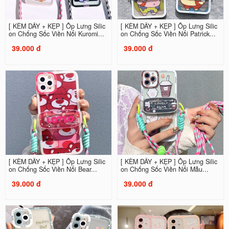
[ KÈM DÂY + KẸP ] Ốp Lưng Silic
[ KÈM DÂY + KẸP ] Ốp Lưng Silic
on Chống Sốc Viền Nổi Kuromi...
on Chống Sốc Viền Nổi Patrick...
39.000 đ
39.000 đ
[ KÈM DÂY + KẸP ] Ốp Lưng Silic
[ KÈM DÂY + KẸP ] Ốp Lưng Silic
on Chống Sốc Viền Nổi Bear...
on Chống Sốc Viền Nổi Mẫu...
39.000 đ
39.000 đ