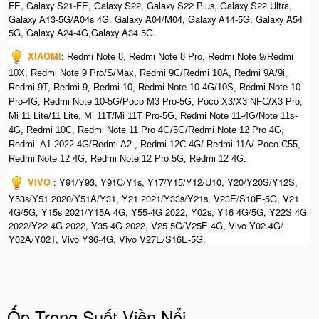
FE, Galaxy S21-FE, Galaxy S22, Galaxy S22 Plus, Galaxy S22 Ultra,
Galaxy A13-5G/A04s 4G, Galaxy A04/M04, Galaxy A14-5G, Galaxy A54
5G, Galaxy A24-4G,Galaxy A34 5G.
XIAOMI
:
Redmi Note 8, Redmi Note 8 Pro, Redmi Note 9/Redmi
10X, Redmi Note 9 Pro/S/Max, Redmi 9C/Redmi 10A, Redmi 9A/9i,
Redmi 9T, Redmi 9, Redmi 10, Redmi Note 10-4G/10S, Redmi Note 10
Pro-4G, Redmi Note 10-5G/Poco M3 Pro-5G, Poco X3/X3 NFC/X3 Pro,
Mi 11 Lite/11 Lite, Mi 11T/Mi 11T Pro-5G, Redmi Note 11-4G/Note 11s-
4G, Redmi 10C, Redmi Note 11 Pro 4G/5G/Redmi Note 12 Pro 4G,
Redmi A1 2022 4G/Redmi A2 , Redmi 12C 4G/ Redmi 11A/ Poco C55,
Redmi Note 12 4G, Redmi Note 12 Pro 5G, Redmi 12 4G.
VIVO
: Y91/Y93, Y91C/Y1s, Y17/Y15/Y12/U10, Y20/Y20S/Y12S,
Y53s/Y51 2020/Y51A/Y31, Y21 2021/Y33s/Y21s, V23E/S10E-5G, V21
4G/5G, Y15s 2021/Y15A 4G, Y55-4G 2022, Y02s, Y16 4G/5G, Y22S 4G
2022/Y22 4G 2022, Y35 4G 2022, V25 5G/V25E 4G, Vivo Y02 4G/
Y02A/Y02T, Vivo Y36-4G, Vivo V27E/S16E-5G.
Ốp Trong Suốt Viền Nổi