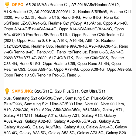
OPPO
: A5 2018/A3s/Realme C1, A7 2018/A5s/Realme2/A12,
A1K/Realme C2, A9 2020/A5 2020/A11X, Realme5/5i/5s/6i, Realme C11
2020, Reno 2Z/2F, Realme C15, Reno 6-4G, Reno 6-5G, Reno 6Z
5G/Reno 5Z-5G/A94-5G, Realme C21y/C25y, A15/A15s, Oppo A54-4G,
Oppo A74-4G/F19-4G/A94-4G, Oppo A74-5G/A93-5G/A54-5G, Oppo
A94-4G/F19 Pro/Reno 5F/Reno 5 Lite, Oppo Realme C20/Realme C11
(2021), Oppo Realme 8/8 Pro, A16K, A16-4G, A55-4G, Realme
C12/C25/C25s, Realme C35, Realme 9i/A76-4G/A96-4G/A36-4G, Reno
7-4G/Renno 8-4G, Reno7-5G, Reno 7z/Reno 8z, Reno 8-5G, A57-4G
2022/A77s/A77-4G 2022, A17-4G/A17K, Realme C30/C30S, Realme
C33-4G, Reno 8T-5G, Oppo Realme C55, Oppo Reno 8T-4G, Oppo
Realme C53, Oppo A58-4G, Oppo A78-4G, Oppo A38-4G, Oppo A98-5G,
Oppo Reno 10 5G/Reno 10 Pro-5G. Reno 5.
SAMSUNG
: S20/S11E, S20 Plus/S11, S20 Ultra/S11
plus, Samsung S21-5G/S30/G991, Samsung S21 Plus-5G/S30
Plus/G996, Samsung S21 Ultra-5G/S30 Ultra, Note 20, Note 20 Ultra,
A10, A20/A30, A10s, A20s, A50/A30s/A50s, A51/M40s, Galaxy A71,
Galaxy A11/M11, Galaxy A21s, Galaxy A31, Galaxy A12, Galaxy
A03s/A02s, Galaxy A32-4G, Galaxy A52-4G/5G/A52s, Galaxy A72,
Galaxy A22-4G, Galaxy A02/M02, Galaxy A03, Galaxy A13-4G, Galaxy
A23-4G, Galaxy A33-5G, Galaxy A53-5G, Galaxy A73-5G, Galaxy S20-