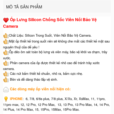
MÔ TẢ SẢN PHẨM
Ốp Lưng Silicon Chống Sốc Viền Nổi Bảo Vệ
Camera
Chất Liệu: Silicon Trong Suốt, Viền Nổi Bảo Vệ Camera.
Mặt ốp thiết kế trong suốt nên sẽ không che mất các thiết kế mặt sau
nguyên thuỷ của dế yêu !
Ốp dẻo ôm sát toàn bộ lưng và viền máy, bảo vệ khỏi va chạm, trầy
xước.
Phần camera của ốp được thiết kế nhô cao để tránh trầy xước
camera.
Các nút bấm thiết kế chuẩn, nhô ra, bấm cực nhẹ.
Bền và dễ dàng tháo lắp vệ sinh.
Các dòng máy ốp viền nổi hiện có:
IPHONE
: 6, 7/8, 6/6s plus, 7/8 plus, X/Xs, Xr, XsMax, 11, 11pro,
11pro max, 12, 12 Pro, 12 Pro Max, 13, 13 Pro, 13 Pro Max, 14, 14 Pro,
14 Plus, 14 Pro Max, 15, 15Pro, 15Max, 15Pro Max.