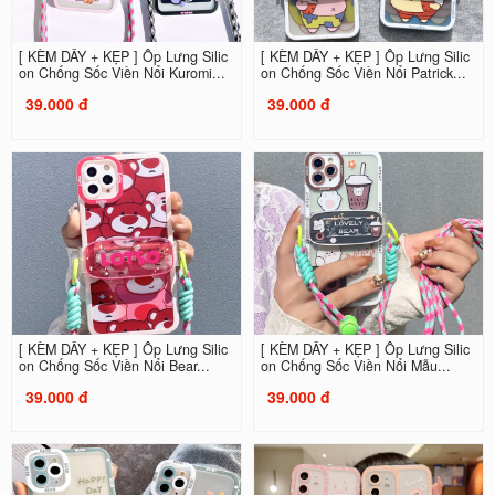
[ KÈM DÂY + KẸP ] Ốp Lưng Silic
[ KÈM DÂY + KẸP ] Ốp Lưng Silic
on Chống Sốc Viền Nổi Kuromi...
on Chống Sốc Viền Nổi Patrick...
39.000 đ
39.000 đ
[ KÈM DÂY + KẸP ] Ốp Lưng Silic
[ KÈM DÂY + KẸP ] Ốp Lưng Silic
on Chống Sốc Viền Nổi Bear...
on Chống Sốc Viền Nổi Mẫu...
39.000 đ
39.000 đ