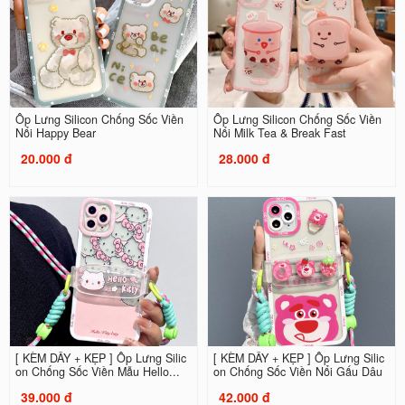
Ốp Lưng Silicon Chống Sốc Viền
Ốp Lưng Silicon Chống Sốc Viền
Nổi Happy Bear
Nổi Milk Tea & Break Fast
20.000 đ
28.000 đ
[ KÈM DÂY + KẸP ] Ốp Lưng Silic
[ KÈM DÂY + KẸP ] Ốp Lưng Silic
on Chống Sốc Viền Mẫu Hello...
on Chống Sốc Viền Nổi Gấu Dâu
39.000 đ
42.000 đ