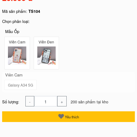
Mã sản phẩm:
TS104
Chọn phân loại:
Mẫu Ốp
Viền Cam
Viền Đen
Viền Cam
Galaxy A34 5G
-
+
Số lượng:
200 sản phẩm tại kho
Yêu thích