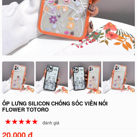
ỐP LƯNG SILICON CHỐNG SỐC VIỀN NỔI
FLOWER TOTORO
☆
★
☆
★
☆
★
☆
★
☆
★
đánh giá
20.000 đ