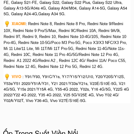
FE, Galaxy S21-FE, Galaxy S22, Galaxy S22 Plus, Galaxy S22 Ultra,
Galaxy A13-5G/A04s 4G, Galaxy A04/M04, Galaxy A14-5G, Galaxy A54
5G, Galaxy A24-4G,Galaxy A34 5G.
XIAOMI
:
Redmi Note 8, Redmi Note 8 Pro, Redmi Note 9/Redmi
10X, Redmi Note 9 Pro/S/Max, Redmi 9C/Redmi 10A, Redmi 9A/9i,
Redmi 9T, Redmi 9, Redmi 10, Redmi Note 10-4G/10S, Redmi Note 10
Pro-4G, Redmi Note 10-5G/Poco M3 Pro-5G, Poco X3/X3 NFC/X3 Pro,
Mi 11 Lite/11 Lite, Mi 11T/Mi 11T Pro-5G, Redmi Note 11-4G/Note 11s-
4G, Redmi 10C, Redmi Note 11 Pro 4G/5G/Redmi Note 12 Pro 4G,
Redmi A1 2022 4G/Redmi A2 , Redmi 12C 4G/ Redmi 11A/ Poco C55,
Redmi Note 12 4G, Redmi Note 12 Pro 5G, Redmi 12 4G.
VIVO
: Y91/Y93, Y91C/Y1s, Y17/Y15/Y12/U10, Y20/Y20S/Y12S,
Y53s/Y51 2020/Y51A/Y31, Y21 2021/Y33s/Y21s, V23E/S10E-5G, V21
4G/5G, Y15s 2021/Y15A 4G, Y55-4G 2022, Y02s, Y16 4G/5G, Y22S 4G
2022/Y22 4G 2022, Y35 4G 2022, V25 5G/V25E 4G, Vivo Y02 4G/
Y02A/Y02T, Vivo Y36-4G, Vivo V27E/S16E-5G.
Ốp Trong Suốt Viền Nổi