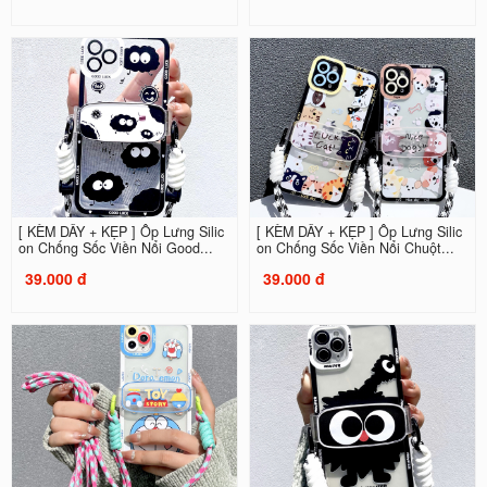
[ KÈM DÂY + KẸP ] Ốp Lưng Silic
[ KÈM DÂY + KẸP ] Ốp Lưng Silic
on Chống Sốc Viền Nổi Good...
on Chống Sốc Viền Nổi Chuột...
39.000 đ
39.000 đ