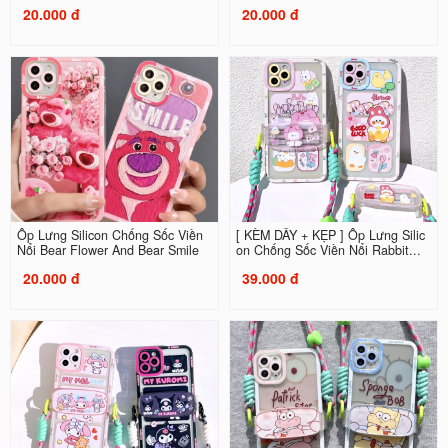
20.000 đ
20.000 đ
Ốp Lưng Silicon Chống Sốc Viền
[ KÈM DÂY + KẸP ] Ốp Lưng Silic
Nổi Bear Flower And Bear Smile
on Chống Sốc Viền Nổi Rabbit...
20.000 đ
39.000 đ