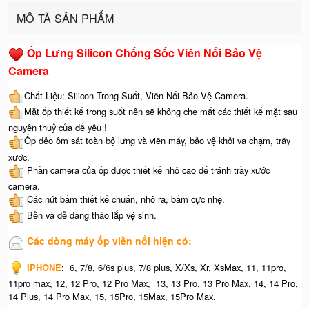
MÔ TẢ SẢN PHẨM
Ốp Lưng Silicon Chống Sốc Viền Nổi Bảo Vệ
Camera
Chất Liệu: Silicon Trong Suốt, Viền Nổi Bảo Vệ Camera.
Mặt ốp thiết kế trong suốt nên sẽ không che mất các thiết kế mặt sau
nguyên thuỷ của dế yêu !
Ốp dẻo ôm sát toàn bộ lưng và viền máy, bảo vệ khỏi va chạm, trầy
xước.
Phần camera của ốp được thiết kế nhô cao để tránh trầy xước
camera.
Các nút bấm thiết kế chuẩn, nhô ra, bấm cực nhẹ.
Bền và dễ dàng tháo lắp vệ sinh.
Các dòng máy ốp viền nổi hiện có:
IPHONE
: 6, 7/8, 6/6s plus, 7/8 plus, X/Xs, Xr, XsMax, 11, 11pro,
11pro max, 12, 12 Pro, 12 Pro Max, 13, 13 Pro, 13 Pro Max, 14, 14 Pro,
14 Plus, 14 Pro Max, 15, 15Pro, 15Max, 15Pro Max.