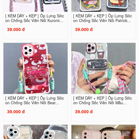
[ KÈM DÂY + KẸP ] Ốp Lưng Silic
[ KÈM DÂY + KẸP ] Ốp Lưng Silic
on Chống Sốc Viền Nổi Kuromi...
on Chống Sốc Viền Nổi Patrick...
39.000 đ
39.000 đ
[ KÈM DÂY + KẸP ] Ốp Lưng Silic
[ KÈM DÂY + KẸP ] Ốp Lưng Silic
on Chống Sốc Viền Nổi Bear...
on Chống Sốc Viền Nổi Mẫu...
39.000 đ
39.000 đ