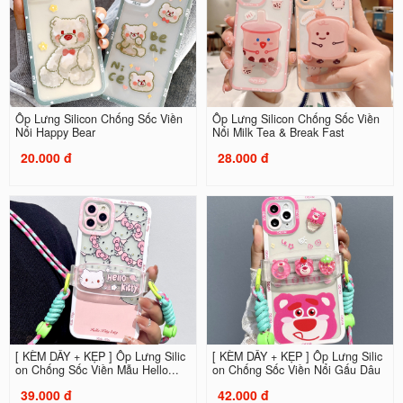
Ốp Lưng Silicon Chống Sốc Viền
Ốp Lưng Silicon Chống Sốc Viền
Nổi Happy Bear
Nổi Milk Tea & Break Fast
20.000 đ
28.000 đ
[ KÈM DÂY + KẸP ] Ốp Lưng Silic
[ KÈM DÂY + KẸP ] Ốp Lưng Silic
on Chống Sốc Viền Mẫu Hello...
on Chống Sốc Viền Nổi Gấu Dâu
39.000 đ
42.000 đ