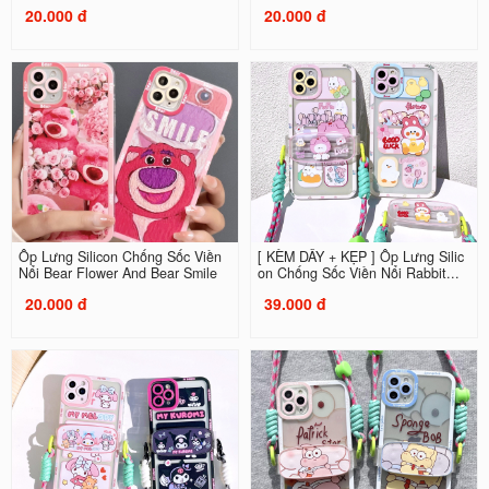
20.000 đ
20.000 đ
Ốp Lưng Silicon Chống Sốc Viền
[ KÈM DÂY + KẸP ] Ốp Lưng Silic
Nổi Bear Flower And Bear Smile
on Chống Sốc Viền Nổi Rabbit...
20.000 đ
39.000 đ