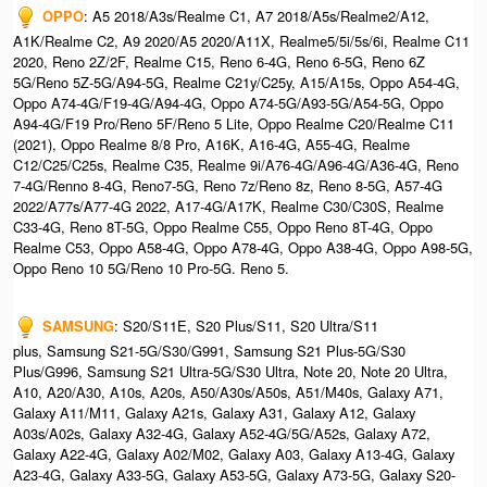
OPPO
: A5 2018/A3s/Realme C1, A7 2018/A5s/Realme2/A12,
A1K/Realme C2, A9 2020/A5 2020/A11X, Realme5/5i/5s/6i, Realme C11
2020, Reno 2Z/2F, Realme C15, Reno 6-4G, Reno 6-5G, Reno 6Z
5G/Reno 5Z-5G/A94-5G, Realme C21y/C25y, A15/A15s, Oppo A54-4G,
Oppo A74-4G/F19-4G/A94-4G, Oppo A74-5G/A93-5G/A54-5G, Oppo
A94-4G/F19 Pro/Reno 5F/Reno 5 Lite, Oppo Realme C20/Realme C11
(2021), Oppo Realme 8/8 Pro, A16K, A16-4G, A55-4G, Realme
C12/C25/C25s, Realme C35, Realme 9i/A76-4G/A96-4G/A36-4G, Reno
7-4G/Renno 8-4G, Reno7-5G, Reno 7z/Reno 8z, Reno 8-5G, A57-4G
2022/A77s/A77-4G 2022, A17-4G/A17K, Realme C30/C30S, Realme
C33-4G, Reno 8T-5G, Oppo Realme C55, Oppo Reno 8T-4G, Oppo
Realme C53, Oppo A58-4G, Oppo A78-4G, Oppo A38-4G, Oppo A98-5G,
Oppo Reno 10 5G/Reno 10 Pro-5G. Reno 5.
SAMSUNG
: S20/S11E, S20 Plus/S11, S20 Ultra/S11
plus, Samsung S21-5G/S30/G991, Samsung S21 Plus-5G/S30
Plus/G996, Samsung S21 Ultra-5G/S30 Ultra, Note 20, Note 20 Ultra,
A10, A20/A30, A10s, A20s, A50/A30s/A50s, A51/M40s, Galaxy A71,
Galaxy A11/M11, Galaxy A21s, Galaxy A31, Galaxy A12, Galaxy
A03s/A02s, Galaxy A32-4G, Galaxy A52-4G/5G/A52s, Galaxy A72,
Galaxy A22-4G, Galaxy A02/M02, Galaxy A03, Galaxy A13-4G, Galaxy
A23-4G, Galaxy A33-5G, Galaxy A53-5G, Galaxy A73-5G, Galaxy S20-