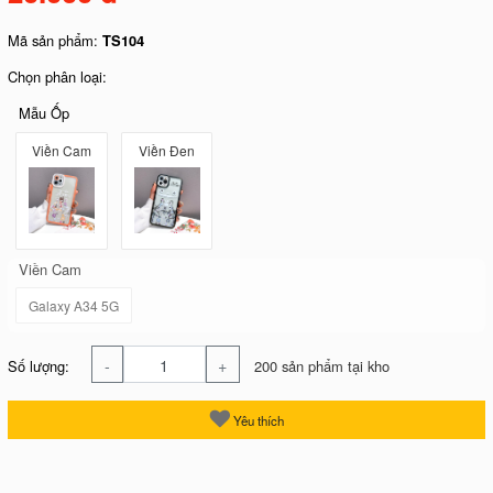
Mã sản phẩm:
TS104
Chọn phân loại:
Mẫu Ốp
Viền Cam
Viền Đen
Viền Cam
Galaxy A34 5G
-
+
Số lượng:
200 sản phẩm tại kho
Yêu thích