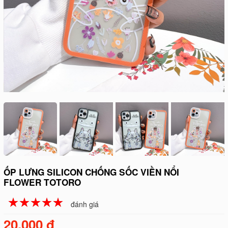
ỐP LƯNG SILICON CHỐNG SỐC VIỀN NỔI
FLOWER TOTORO
☆
★
☆
★
☆
★
☆
★
☆
★
đánh giá
20.000 đ