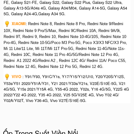
FE, Galaxy S21-FE, Galaxy S22, Galaxy S22 Plus, Galaxy S22 Ultra,
Galaxy A13-5G/A04s 4G, Galaxy A04/M04, Galaxy A14-5G, Galaxy A54
5G, Galaxy A24-4G,Galaxy A34 5G.
XIAOMI
:
Redmi Note 8, Redmi Note 8 Pro, Redmi Note 9/Redmi
10X, Redmi Note 9 Pro/S/Max, Redmi 9C/Redmi 10A, Redmi 9A/9i,
Redmi 9T, Redmi 9, Redmi 10, Redmi Note 10-4G/10S, Redmi Note 10
Pro-4G, Redmi Note 10-5G/Poco M3 Pro-5G, Poco X3/X3 NFC/X3 Pro,
Mi 11 Lite/11 Lite, Mi 11T/Mi 11T Pro-5G, Redmi Note 11-4G/Note 11s-
4G, Redmi 10C, Redmi Note 11 Pro 4G/5G/Redmi Note 12 Pro 4G,
Redmi A1 2022 4G/Redmi A2 , Redmi 12C 4G/ Redmi 11A/ Poco C55,
Redmi Note 12 4G, Redmi Note 12 Pro 5G, Redmi 12 4G.
VIVO
: Y91/Y93, Y91C/Y1s, Y17/Y15/Y12/U10, Y20/Y20S/Y12S,
Y53s/Y51 2020/Y51A/Y31, Y21 2021/Y33s/Y21s, V23E/S10E-5G, V21
4G/5G, Y15s 2021/Y15A 4G, Y55-4G 2022, Y02s, Y16 4G/5G, Y22S 4G
2022/Y22 4G 2022, Y35 4G 2022, V25 5G/V25E 4G, Vivo Y02 4G/
Y02A/Y02T, Vivo Y36-4G, Vivo V27E/S16E-5G.
Ốp Trong Suốt Viền Nổi