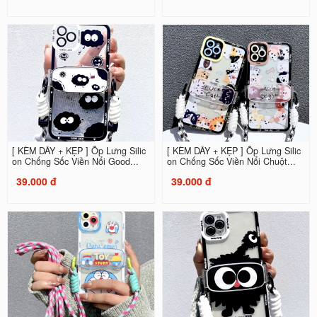
[ KÈM DÂY + KẸP ] Ốp Lưng Silic
[ KÈM DÂY + KẸP ] Ốp Lưng Silic
on Chống Sốc Viền Nổi Good...
on Chống Sốc Viền Nổi Chuột...
39.000 đ
39.000 đ